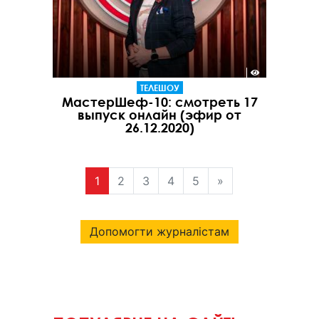
ТЕЛЕШОУ
МастерШеф-10: смотреть 17
выпуск онлайн (эфир от
26.12.2020)
1
2
3
4
5
»
Допомогти журналістам