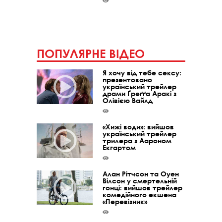
ПОПУЛЯРНЕ ВІДЕО
Я хочу від тебе сексу:
презентовано
український трейлер
драми Ґреґґа Аракі з
Олівією Вайлд
«Хижі води»: вийшов
український трейлер
трилера з Аароном
Екгартом
Алан Рітчсон та Оуен
Вілсон у смертельній
гонці: вийшов трейлер
комедійного екшена
«Перевізник»