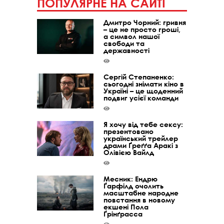
ПОПУЛЯРНЕ НА САЙТІ
Дмитро Чорний: гривня
– це не просто гроші,
а символ нашої
свободи та
державності
Сергій Степаненко:
сьогодні знімати кіно в
Україні – це щоденний
подвиг усієї команди
Я хочу від тебе сексу:
презентовано
український трейлер
драми Ґреґґа Аракі з
Олівією Вайлд
Месник: Ендрю
Ґарфілд очолить
масштабне народне
повстання в новому
екшені Пола
Ґрінґрасса