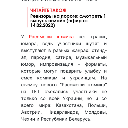
ЧИТАЙТЕ ТАКОЖ
Ревизоры на пороге: смотреть 1
выпуск онлайн (эфир от
14.02.2022)
У
Рассмеши комика
нет границ
юмора, ведь участники шутят и
выступают в разных жанрах: стенд-
ап, пародия, сатира, музыкальный
юмор, импровизация – форматы,
которые могут подарить улыбку и
смех комикам и украинцам. На
съемку нового “Рассмеши комика”
на ТЕТ съехались участники не
только со всей Украины, но и со
всего мира: Казахстана, Польши,
Австрии, Нидерландов, Молдовы,
Чехии и Республики Беларусь.