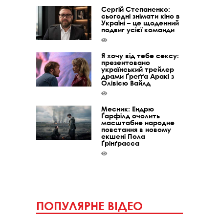
Сергій Степаненко:
сьогодні знімати кіно в
Україні – це щоденний
подвиг усієї команди
Я хочу від тебе сексу:
презентовано
український трейлер
драми Ґреґґа Аракі з
Олівією Вайлд
Месник: Ендрю
Ґарфілд очолить
масштабне народне
повстання в новому
екшені Пола
Ґрінґрасса
ПОПУЛЯРНЕ ВІДЕО