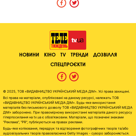
НОВИНИ
КІНО
TV
ТРЕНДИ
ДОЗВІЛЛЯ
СПЕЦПРОЄКТИ
© 2025, ТОВ «ВИДАВНИЦТВО УКРАЇНСЬКИЙ МЕДІА ДІМ». Усі права захищені.
Всі права на матеріали, опубліковані на даному ресурсі, належать ТОВ
«ВИДАВНИЦТВО УКРАЇНСЬКИЙ МЕДІА ДІМ». Будь-яке використання
матеріалів без письмового дозволу ТОВ «ВИДАВНИЦТВО УКРАЇНСЬКИЙ МЕДІА
ДІМ» заборонено. При правомірному використанні матеріалів даного ресурсу
гіперпосилання на tv.ua є обов'язковим. Матеріали, що позначені знаками
"Реклама", "PR", публікуються на правах реклами.
Будь-яке копіювання, передрук та відтворення фотографічних творів та/або
аудіовізуальних творів правовласника Getty Images - суворо забороняється.