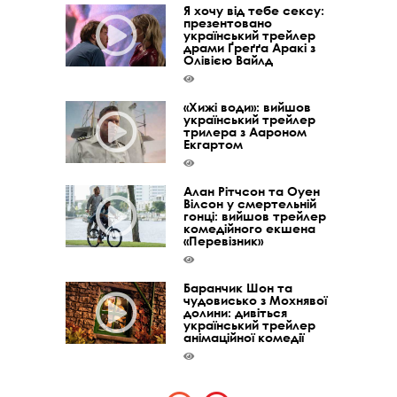
Я хочу від тебе сексу:
презентовано
український трейлер
драми Ґреґґа Аракі з
Олівією Вайлд
«Хижі води»: вийшов
український трейлер
трилера з Аароном
Екгартом
Алан Рітчсон та Оуен
Вілсон у смертельній
гонці: вийшов трейлер
комедійного екшена
«Перевізник»
Баранчик Шон та
чудовисько з Мохнявої
долини: дивіться
український трейлер
анімаційної комедії