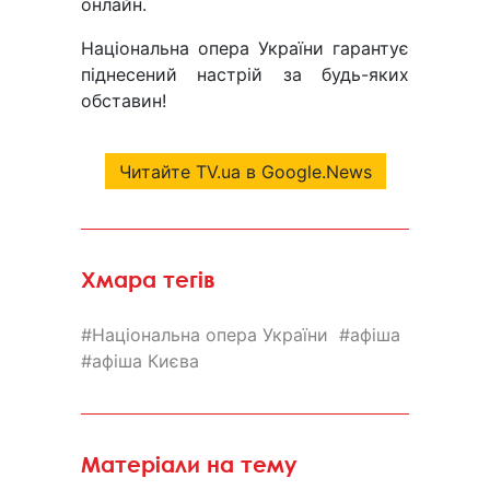
онлайн.
Національна опера України гарантує
піднесений настрій за будь-яких
обставин!
Читайте TV.ua в Google.News
Хмара тегів
Національна опера України
афіша
афіша Києва
Матеріали на тему