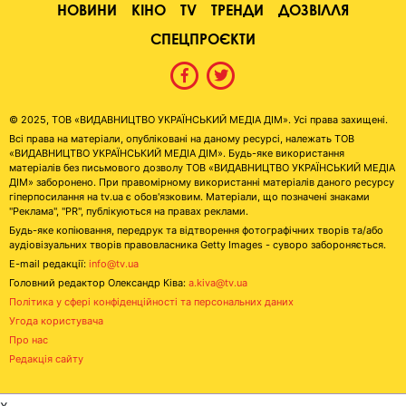
НОВИНИ
КІНО
TV
ТРЕНДИ
ДОЗВІЛЛЯ
СПЕЦПРОЄКТИ
© 2025, ТОВ «ВИДАВНИЦТВО УКРАЇНСЬКИЙ МЕДІА ДІМ». Усі права захищені.
Всі права на матеріали, опубліковані на даному ресурсі, належать ТОВ
«ВИДАВНИЦТВО УКРАЇНСЬКИЙ МЕДІА ДІМ». Будь-яке використання
матеріалів без письмового дозволу ТОВ «ВИДАВНИЦТВО УКРАЇНСЬКИЙ МЕДІА
ДІМ» заборонено. При правомірному використанні матеріалів даного ресурсу
гіперпосилання на tv.ua є обов'язковим. Матеріали, що позначені знаками
"Реклама", "PR", публікуються на правах реклами.
Будь-яке копіювання, передрук та відтворення фотографічних творів та/або
аудіовізуальних творів правовласника Getty Images - суворо забороняється.
E-mail редакції:
info@tv.ua
Головний редактор Олександр Ківа:
a.kiva@tv.ua
Політика у сфері конфіденційності та персональних даних
Угода користувача
Про нас
Редакція сайту
x