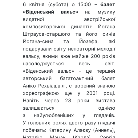
6 квітня (субота) о 15:00 –
балет
«Віденський вальс»
на музику
видатної австрійської
композиторської династії: Йогана
Штрауса-старшого та його синів
Йогана-сина та Йозефа, які
подарували світу неповторні мелодії
вальсу, якими вже майже 200 років
насолоджується весь світ.
«Віденський вальс» – це перший
авторський багатоактний балет
Аніко Рехвіашвілі, створений знаною
хореографкою ще у 2001 році.
Навіть через 23 роки вистава
залишається однією
з найулюбленіших у глядачів.
У головних ролях цього разу глядачі
побачать: Катерину Алаєву (Аннель),
Наталію Мацак (Карла), Сергія