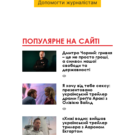
Допомогти журналістам
ПОПУЛЯРНЕ НА САЙТІ
Дмитро Чорний: гривня
– це не просто гроші,
а символ нашої
свободи та
державності
Я хочу від тебе сексу:
презентовано
український трейлер
драми Ґреґґа Аракі з
Олівією Вайлд
«Хижі води»: вийшов
український трейлер
трилера з Аароном
Екгартом