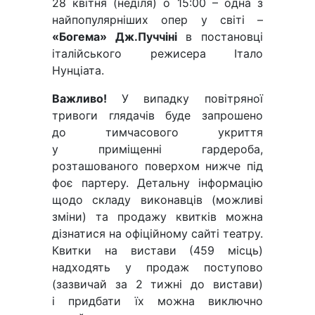
28 квітня (неділя) о 15:00 – одна з
найпопулярніших опер у світі –
«Богема» Дж.Пуччіні
в постановці
італійського режисера Італо
Нунціата.
Важливо!
У випадку повітряної
тривоги глядачів буде запрошено
до тимчасового укриття
у приміщенні гардероба,
розташованого поверхом нижче під
фоє партеру. Детальну інформацію
щодо складу виконавців (можливі
зміни) та продажу квитків можна
дізнатися на офіційному сайті театру.
Квитки на вистави (459 місць)
надходять у продаж поступово
(зазвичай за 2 тижні до вистави)
і придбати їх можна виключно