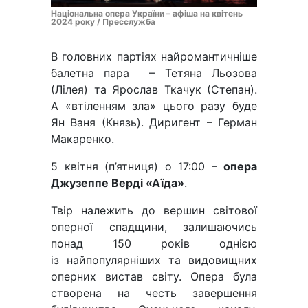
Національна опера України – афіша на квітень
2024 року / Пресслужба
В головних партіях найромантичніше
балетна пара – Тетяна Льозова
(Лілея) та Ярослав Ткачук (Степан).
А «втіленням зла» цього разу буде
Ян Ваня (Князь). Диригент – Герман
Макаренко.
5 квітня (п’ятниця) о 17:00 –
опера
Джузеппе Верді «Аїда»
.
Твір належить до вершин світової
оперної спадщини, залишаючись
понад 150 років однією
із найпопулярніших та видовищних
оперних вистав світу. Опера була
створена на честь завершення