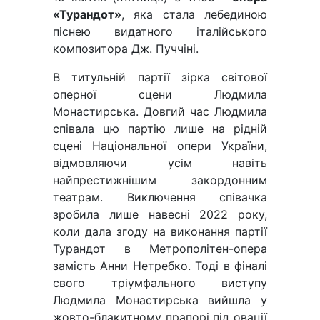
«Турандот»
, яка стала лебединою
піснею видатного італійського
композитора Дж. Пуччіні.
В титульній партії зірка світової
оперної сцени Людмила
Монастирська. Довгий час Людмила
співала цю партію лише на рідній
сцені Національної опери України,
відмовляючи усім навіть
найпрестижнішим закордонним
театрам. Виключення співачка
зробила лише навесні 2022 року,
коли дала згоду на виконання партії
Турандот в Метрополітен-опера
замість Анни Нетребко. Тоді в фіналі
свого тріумфального виступу
Людмила Монастирська вийшла у
жовто-блакитному прапорі під овації