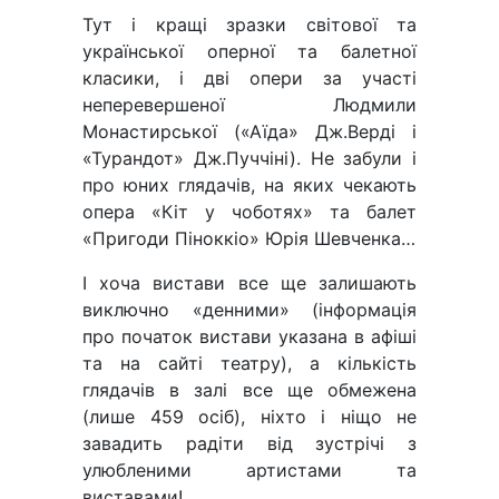
Тут і кращі зразки світової та
української оперної та балетної
класики, і дві опери за участі
неперевершеної Людмили
Монастирської («Аїда» Дж.Верді і
«Турандот» Дж.Пуччіні). Не забули і
про юних глядачів, на яких чекають
опера «Кіт у чоботях» та балет
«Пригоди Піноккіо» Юрія Шевченка…
І хоча вистави все ще залишають
виключно «денними» (інформація
про початок вистави указана в афіші
та на сайті театру), а кількість
глядачів в залі все ще обмежена
(лише 459 осіб), ніхто і ніщо не
завадить радіти від зустрічі з
улюбленими артистами та
виставами!