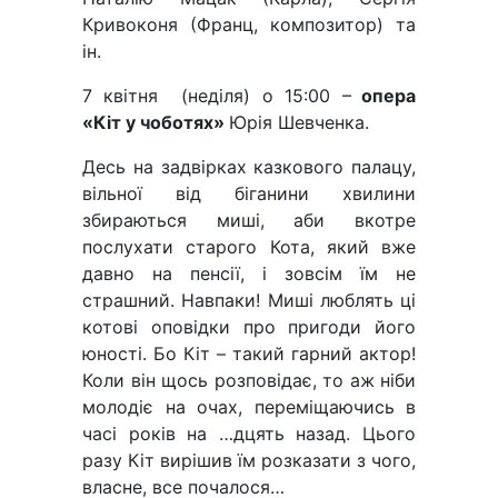
Кривоконя (Франц, композитор) та
ін.
7 квітня (неділя) о 15:00 –
опера
«Кіт у чоботях»
Юрія Шевченка.
Десь на задвірках казкового палацу,
вільної від біганини хвилини
збираються миші, аби вкотре
послухати старого Кота, який вже
давно на пенсії, і зовсім їм не
страшний. Навпаки! Миші люблять ці
котові оповідки про пригоди його
юності. Бо Кіт – такий гарний актор!
Коли він щось розповідає, то аж ніби
молодіє на очах, переміщаючись в
часі років на …дцять назад. Цього
разу Кіт вирішив їм розказати з чого,
власне, все почалося…