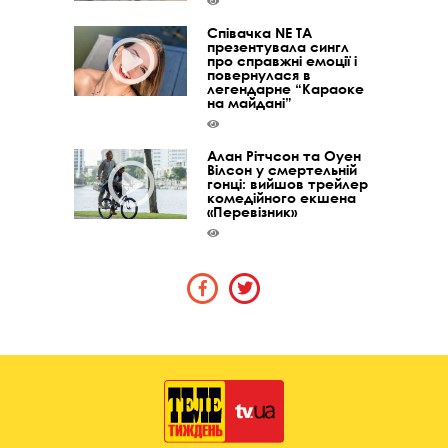
Співачка NE TA
презентувала сингл
про справжні емоції і
повернулася в
легендарне “Караоке
на майдані”
Алан Рітчсон та Оуен
Вілсон у смертельній
гонці: вийшов трейлер
комедійного екшена
«Перевізник»