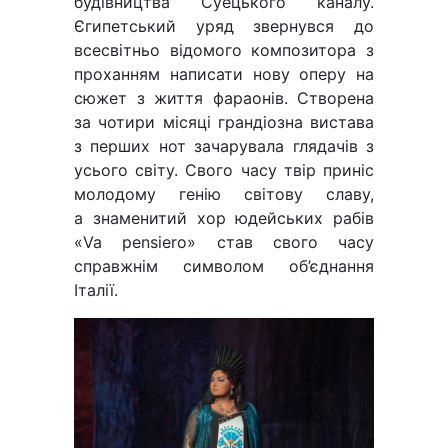
будівництва Суецького каналу.
Єгипетський уряд звернувся до
всесвітньо відомого композитора з
проханням написати нову оперу на
сюжет з життя фараонів. Створена
за чотири місяці грандіозна вистава
з перших нот зачарувала глядачів з
усього світу. Свого часу твір приніс
молодому генію світову славу,
а знаменитий хор юдейських рабів
«Va pensiero» став свого часу
справжнім символом об’єднання
Італії.