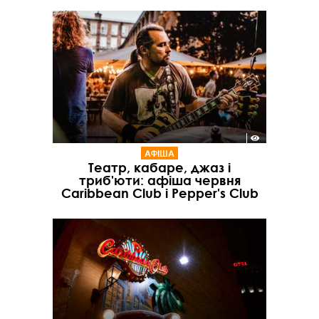
АФІША
Театр, кабаре, джаз і
триб'юти: афіша червня
Caribbean Club і Pepper's Club