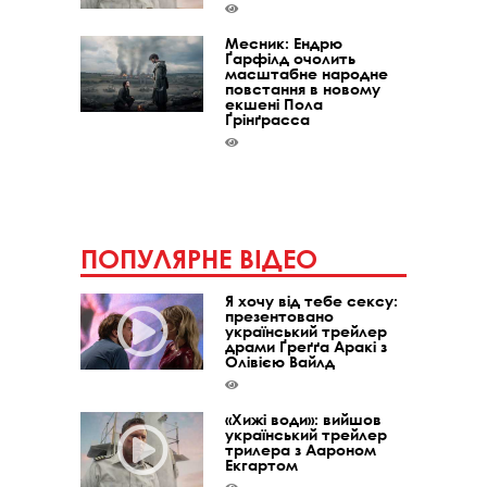
Месник: Ендрю
Ґарфілд очолить
масштабне народне
повстання в новому
екшені Пола
Ґрінґрасса
ПОПУЛЯРНЕ ВІДЕО
Я хочу від тебе сексу:
презентовано
український трейлер
драми Ґреґґа Аракі з
Олівією Вайлд
«Хижі води»: вийшов
український трейлер
трилера з Аароном
Екгартом