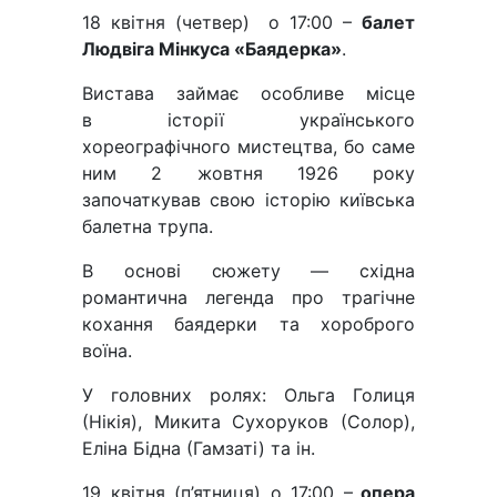
18 квітня (четвер) о 17:00 –
балет
Людвіга Мінкуса «Баядерка»
.
Вистава займає особливе місце
в історії українського
хореографічного мистецтва, бо саме
ним 2 жовтня 1926 року
започаткував свою історію київська
балетна трупа.
В основі сюжету — східна
романтична легенда про трагічне
кохання баядерки та хороброго
воїна.
У головних ролях: Ольга Голиця
(Нікія), Микита Сухоруков (Солор),
Еліна Бідна (Гамзаті) та ін.
19 квітня (п’ятниця) о 17:00 –
опера