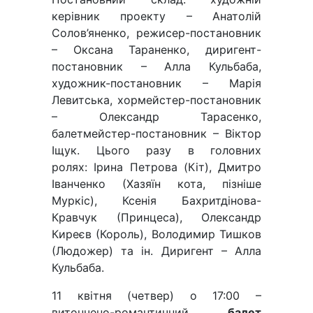
керівник проекту – Анатолій
Солов’яненко, режисер-постановник
– Оксана Тараненко, диригент-
постановник – Алла Кульбаба,
художник-постановник – Марія
Левитська, хормейстер-постановник
– Олександр Тарасенко,
балетмейстер-постановник – Віктор
Іщук. Цього разу в головних
ролях: Ірина Петрова (Кіт), Дмитро
Іванченко (Хазяїн кота, пізніше
Муркіс), Ксенія Бахритдінова-
Кравчук (Принцеса), Олександр
Киреєв (Король), Володимир Тишков
(Людожер) та ін. Диригент – Алла
Кульбаба.
11 квітня (четвер) о 17:00 –
витончено-романтичний
балет