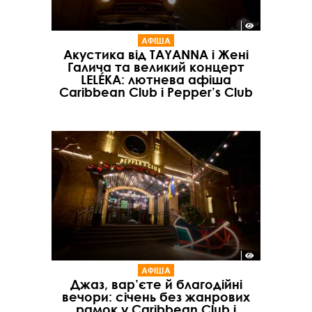
АФІША
Акустика від TAYANNA і Жені
Галича та великий концерт
LELÉKA: лютнева афіша
Caribbean Club і Pepper’s Club
АФІША
Джаз, вар’єте й благодійні
вечори: січень без жанрових
рамок у Caribbean Club і