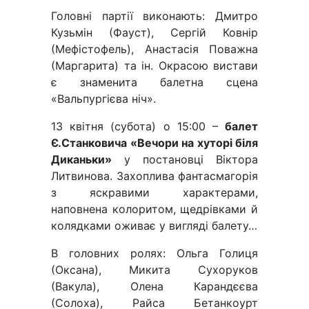
Головні партії виконають: Дмитро
Кузьмін (Фауст), Сергій Ковнір
(Мефістофель), Анастасія Поважна
(Маргарита) та ін. Окрасою вистави
є знаменита балетна сцена
«Вальпургієва ніч».
13 квітня (субота) о 15:00 –
балет
Є.Станковича «Вечори на хуторі біля
Диканьки»
у постановці Віктора
Литвинова. Захоплива фантасмагорія
з яскравими характерами,
наповнена колоритом, щедрівками й
колядками оживає у вигляді балету…
В головних ролях: Ольга Голиця
(Оксана), Микита Сухоруков
(Вакула), Олена Карандєєва
(Солоха), Райса Бетанкоурт