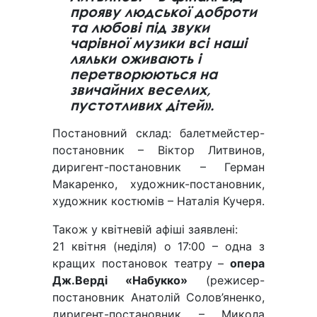
прояву людської доброти
та любові під звуки
чарівної музики всі наші
ляльки оживають і
перетворюються на
звичайних веселих,
пустотливих дітей».
Постановний склад: балетмейстер-
постановник – Віктор Литвинов,
диригент-постановник – Герман
Макаренко, художник-постановник,
художник костюмів – Наталія Кучеря.
Також у квітневій афіші заявлені:
21 квітня (неділя) о 17:00 – одна з
кращих постановок театру –
опера
Дж.Верді «Набукко»
(режисер-
постановник Анатолій Солов’яненко,
диригент-постановник – Микола