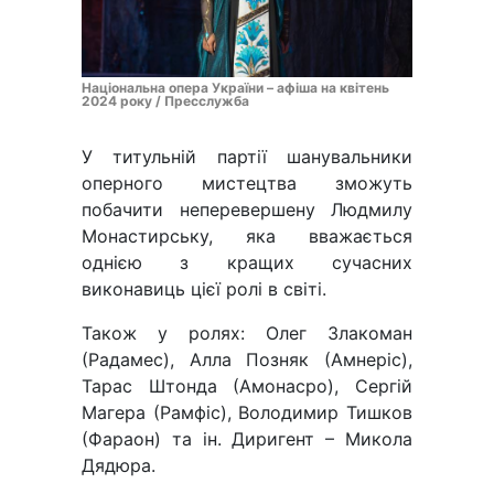
Національна опера України – афіша на квітень
2024 року / Пресслужба
У титульній партії шанувальники
оперного мистецтва зможуть
побачити неперевершену Людмилу
Монастирську, яка вважається
однією з кращих сучасних
виконавиць цієї ролі в світі.
Також у ролях: Олег Злакоман
(Радамес), Алла Позняк (Амнеріс),
Тарас Штонда (Амонасро), Сергій
Магера (Рамфіс), Володимир Тишков
(Фараон) та ін. Диригент – Микола
Дядюра.