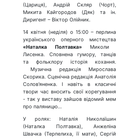
(Цариця), Андрій Скляр (Чорт),
Микита Кайгородов (Дяк) та ін.
Диригент – Віктор Олійник.
14 квітня (неділя) о 15:00 – перлина
українського оперного мистецтва
«Наталка Полтавка»
Миколи
Лисенка. Сповнена гумору, танців
та фольклору історія кохання.
Музична редакція Мирослава
Скорика. Сценічна редакція Анатолія
Солов’яненка. І навіть в класичні
твори час вносить свої корегування
- так у виставу зайшов відомий мем
про паляницю…
У ролях: Наталія Николаїшин
(Наталка Полтавка), Анжеліна
Швачка (Терпелиха, її мати), Сергій