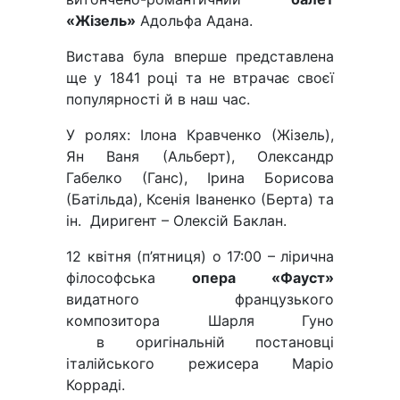
«Жізель»
Адольфа Адана.
Вистава була вперше представлена
ще у 1841 році та не втрачає своєї
популярності й в наш час.
У ролях: Ілона Кравченко (Жізель),
Ян Ваня (Альберт), Олександр
Габелко (Ганс), Ірина Борисова
(Батільда), Ксенія Іваненко (Берта) та
ін. Диригент – Олексій Баклан.
12 квітня (п’ятниця) о 17:00 – лірична
філософська
опера «Фауст»
видатного французького
композитора Шарля Гуно
в оригінальній постановці
італійського режисера Маріо
Корраді.