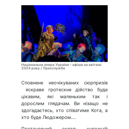
Національна опера України – афіша на квітень
2024 року / Пресслужба
Сповнене неочікуваних сюрпризів
яскраве гротескне дійство буде
цікавим, які маленьким так і
дорослим глядачам. Ви нізащо не
здогадаєтесь, хто співатиме Кота, а
хто буде Людожером….
Постановний склад: художній