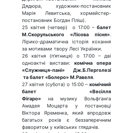
Дядюра, художник-постановник
Марія Левитська, хормейстер-
постановник Богдан Пліш).
25 квітня (четвер) о 17:00 –
балет
М.Скорульського «Лісова пісня»
.
Лірико-драматична історія кохання
за мотивами твору Лесі Українки.
26 квітня (п’ятниця) о 17:00 – дві
одноактні вистави:
комічна опера
«Служниця-пані» Дж.Б.Перголезі
та балет «Болеро» М.Равеля
.
27 квітня (субота) о 15:00 –
комічний
балет «Весілля
Фігаро»
на музику Вольфганга
Амадея Моцарта у постановці
Віктора Яременка, який впродовж
багатьох років є беззаперечним
фаворитом у київських глядачів.