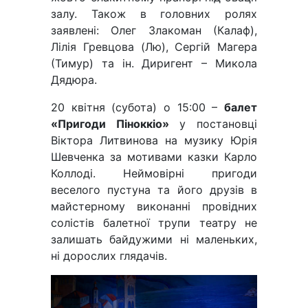
залу. Також в головних ролях
заявлені: Олег Злакоман (Калаф),
Лілія Гревцова (Лю), Сергій Магера
(Тимур) та ін. Диригент – Микола
Дядюра.
20 квітня (субота) о 15:00 –
балет
«Пригоди Піноккіо»
у постановці
Віктора Литвинова на музику Юрія
Шевченка за мотивами казки Карло
Коллоді. Неймовірні пригоди
веселого пустуна та його друзів в
майстерному виконанні провідних
солістів балетної трупи театру не
залишать байдужими ні маленьких,
ні дорослих глядачів.