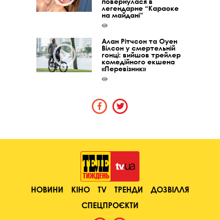
повернулася в
легендарне “Караоке
на майдані”
Алан Рітчсон та Оуен
Вілсон у смертельній
гонці: вийшов трейлер
комедійного екшена
«Перевізник»
НОВИНИ
КІНО
TV
ТРЕНДИ
ДОЗВІЛЛЯ
СПЕЦПРОЄКТИ