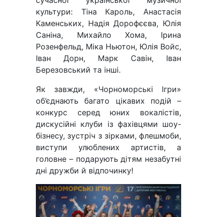
сучасної української музичної
культури: Тіна Кароль, Анастасія
Каменських, Надія Дорофєєва, Юлія
Саніна, Михайло Хома, Ірина
Розенфельд, Міка Ньютон, Юлія Войс,
Іван Дорн, Марк Савін, Іван
Березовський та інші.
Як завжди, «Чорноморські Ігри»
об’єднають багато цікавих подій –
конкурс серед юних вокалістів,
дискусійні клуби із фахівцями шоу-
бізнесу, зустріч з зірками, флешмоби,
виступи улюблених артистів, а
головне – подарують дітям незабутні
дні дружби й відпочинку!