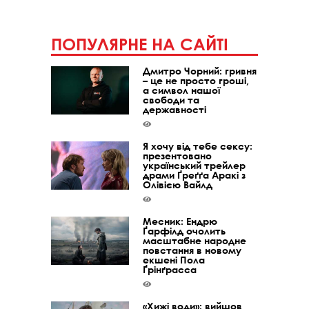
ПОПУЛЯРНЕ НА САЙТІ
Дмитро Чорний: гривня
– це не просто гроші,
а символ нашої
свободи та
державності
Я хочу від тебе сексу:
презентовано
український трейлер
драми Ґреґґа Аракі з
Олівією Вайлд
Месник: Ендрю
Ґарфілд очолить
масштабне народне
повстання в новому
екшені Пола
Ґрінґрасса
«Хижі води»: вийшов