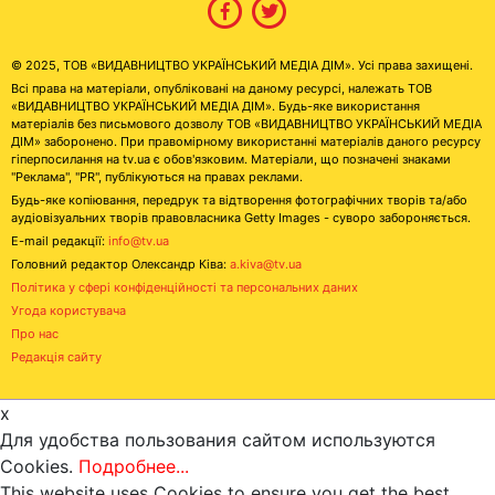
© 2025, ТОВ «ВИДАВНИЦТВО УКРАЇНСЬКИЙ МЕДІА ДІМ». Усі права захищені.
Всі права на матеріали, опубліковані на даному ресурсі, належать ТОВ
«ВИДАВНИЦТВО УКРАЇНСЬКИЙ МЕДІА ДІМ». Будь-яке використання
матеріалів без письмового дозволу ТОВ «ВИДАВНИЦТВО УКРАЇНСЬКИЙ МЕДІА
ДІМ» заборонено. При правомірному використанні матеріалів даного ресурсу
гіперпосилання на tv.ua є обов'язковим. Матеріали, що позначені знаками
"Реклама", "PR", публікуються на правах реклами.
Будь-яке копіювання, передрук та відтворення фотографічних творів та/або
аудіовізуальних творів правовласника Getty Images - суворо забороняється.
E-mail редакції:
info@tv.ua
Головний редактор Олександр Ківа:
a.kiva@tv.ua
Політика у сфері конфіденційності та персональних даних
Угода користувача
Про нас
Редакція сайту
x
Для удобства пользования сайтом используются
Cookies.
Подробнее...
This website uses Cookies to ensure you get the best