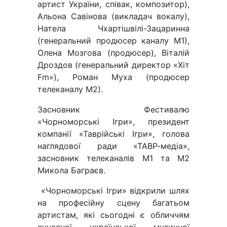
артист України, співак, композитор),
Альона Савінова (викладач вокалу),
Натела Чхартішвілі-Зацаринна
(генеральний продюсер каналу М1),
Олена Мозгова (продюсер), Віталій
Дроздов (генеральний директор «Хіт
Fm»), Роман Муха (продюсер
телеканалу М2).
Засновник Фестивалю
«Чорноморські Ігри», президент
компанії «Таврійські Ігри», голова
наглядової ради «ТАВР-медіа»,
засновник телеканалів М1 та М2
Микола Баграєв.
«Чорноморські Ігри» відкрили шлях
на професійну сцену багатьом
артистам, які сьогодні є обличчям