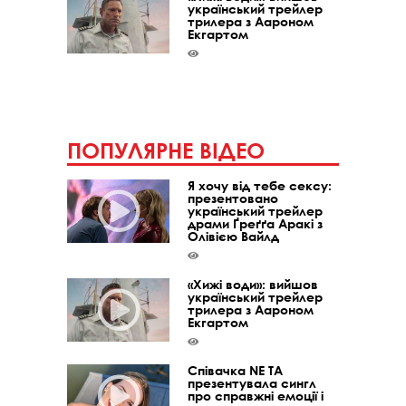
український трейлер
трилера з Аароном
Екгартом
ПОПУЛЯРНЕ ВІДЕО
Я хочу від тебе сексу:
презентовано
український трейлер
драми Ґреґґа Аракі з
Олівією Вайлд
«Хижі води»: вийшов
український трейлер
трилера з Аароном
Екгартом
Співачка NE TA
презентувала сингл
про справжні емоції і