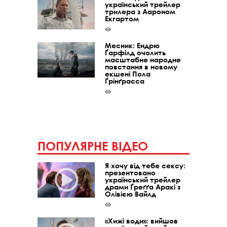
український трейлер
трилера з Аароном
Екгартом
Месник: Ендрю
Ґарфілд очолить
масштабне народне
повстання в новому
екшені Пола
Ґрінґрасса
ПОПУЛЯРНЕ ВІДЕО
Я хочу від тебе сексу:
презентовано
український трейлер
драми Ґреґґа Аракі з
Олівією Вайлд
«Хижі води»: вийшов