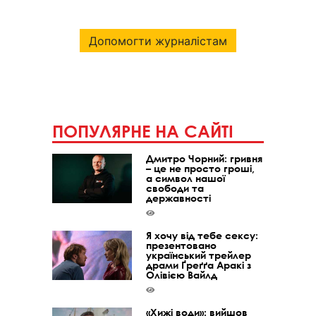
Допомогти журналістам
ПОПУЛЯРНЕ НА САЙТІ
Дмитро Чорний: гривня
– це не просто гроші,
а символ нашої
свободи та
державності
Я хочу від тебе сексу:
презентовано
український трейлер
драми Ґреґґа Аракі з
Олівією Вайлд
«Хижі води»: вийшов