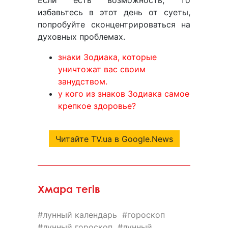
Если есть возможность, то
избавьтесь в этот день от суеты,
попробуйте сконцентрироваться на
духовных проблемах.
знаки Зодиака, которые
уничтожат вас своим
занудством.
у кого из знаков Зодиака самое
крепкое здоровье?
Читайте TV.ua в Google.News
Хмара тегів
лунный календарь
гороскоп
лунный гороскоп
лунный