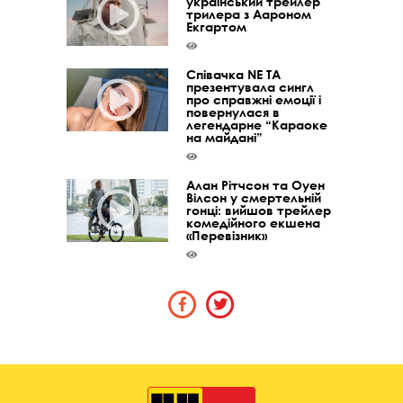
український трейлер
трилера з Аароном
Екгартом
Співачка NE TA
презентувала сингл
про справжні емоції і
повернулася в
легендарне “Караоке
на майдані”
Алан Рітчсон та Оуен
Вілсон у смертельній
гонці: вийшов трейлер
комедійного екшена
«Перевізник»