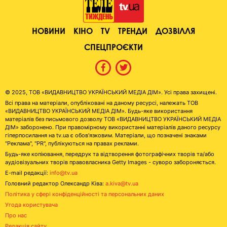
НОВИНИ
КІНО
TV
ТРЕНДИ
ДОЗВІЛЛЯ
СПЕЦПРОЄКТИ
© 2025, ТОВ «ВИДАВНИЦТВО УКРАЇНСЬКИЙ МЕДІА ДІМ». Усі права захищені.
Всі права на матеріали, опубліковані на даному ресурсі, належать ТОВ
«ВИДАВНИЦТВО УКРАЇНСЬКИЙ МЕДІА ДІМ». Будь-яке використання
матеріалів без письмового дозволу ТОВ «ВИДАВНИЦТВО УКРАЇНСЬКИЙ МЕДІА
ДІМ» заборонено. При правомірному використанні матеріалів даного ресурсу
гіперпосилання на tv.ua є обов'язковим. Матеріали, що позначені знаками
"Реклама", "PR", публікуються на правах реклами.
Будь-яке копіювання, передрук та відтворення фотографічних творів та/або
аудіовізуальних творів правовласника Getty Images - суворо забороняється.
E-mail редакції:
info@tv.ua
Головний редактор Олександр Ківа:
a.kiva@tv.ua
Політика у сфері конфіденційності та персональних даних
Угода користувача
Про нас
Редакція сайту