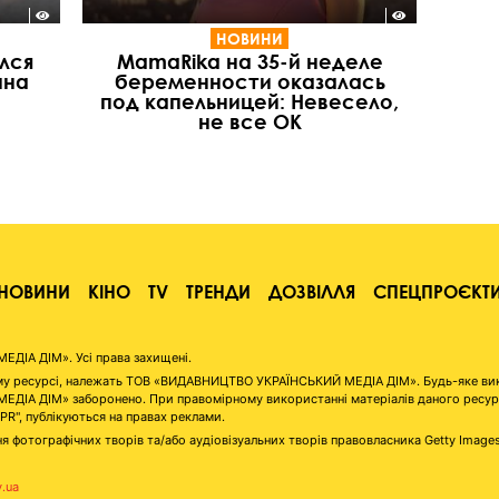
НОВИНИ
лся
MamaRika на 35-й неделе
ына
беременности оказалась
под капельницей: Невесело,
не все ОК
НОВИНИ
КІНО
TV
ТРЕНДИ
ДОЗВІЛЛЯ
СПЕЦПРОЄКТ
ІА ДІМ». Усі права захищені.
аному ресурсі, належать ТОВ «ВИДАВНИЦТВО УКРАЇНСЬКИЙ МЕДІА ДІМ». Будь-яке ви
А ДІМ» заборонено. При правомірному використанні матеріалів даного ресурсу 
"PR", публікуються на правах реклами.
я фотографічних творів та/або аудіовізуальних творів правовласника Getty Image
v.ua