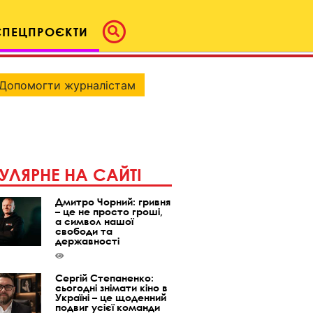
СПЕЦПРОЄКТИ
Допомогти журналістам
УЛЯРНЕ НА САЙТІ
Дмитро Чорний: гривня
– це не просто гроші,
а символ нашої
свободи та
державності
Сергій Степаненко:
сьогодні знімати кіно в
Україні – це щоденний
подвиг усієї команди