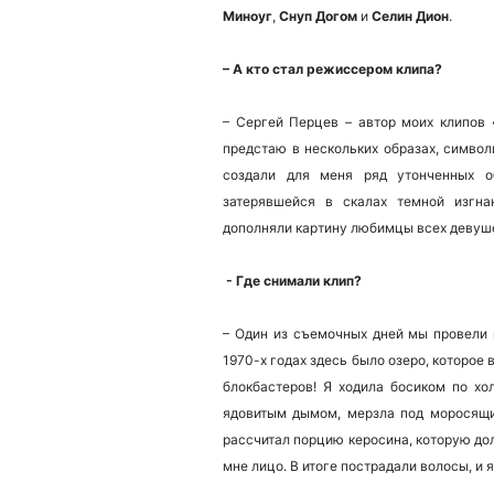
Миноуг
,
Снуп Догом
и
Селин Дион
.
– А кто стал режиссером клипа?
– Сергей Перцев – автор моих клипов 
предстаю в нескольких образах, симво
создали для меня ряд утонченных о
затерявшейся в скалах темной изгна
дополняли картину любимцы всех девуше
- Где снимали клип?
– Один из съемочных дней мы провели 
1970-х годах здесь было озеро, которое
блокбастеров! Я ходила босиком по хо
ядовитым дымом, мерзла под моросящи
рассчитал порцию керосина, которую дол
мне лицо. В итоге пострадали волосы, и 