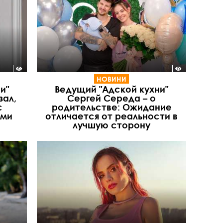
НОВИНИ
и"
Ведущий "Адской кухни"
зал,
Сергей Середа – о
с
родительстве: Ожидание
ами
отличается от реальности в
лучшую сторону