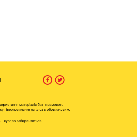
И
користання матеріалів без письмового
гіперпосилання на tv.ua є обов'язковим.
s - суворо забороняється.