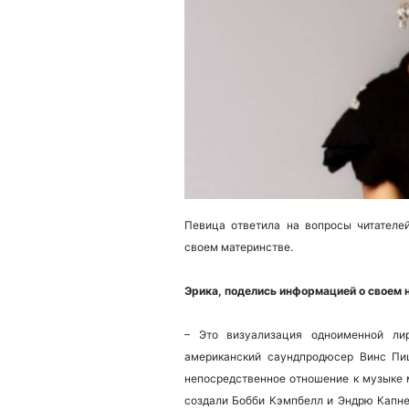
Певица ответила на вопросы читателе
своем материнстве.
Эрика, поделись информацией о своем 
– Это визуализация одноименной ли
американский саундпродюсер Винс Пи
непосредственное отношение к музыке 
создали Бобби Кэмпбелл и Эндрю Капне