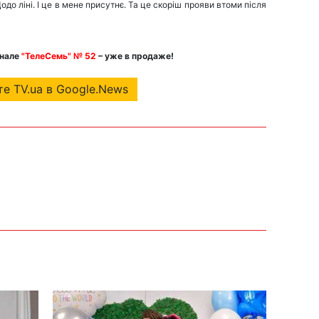
до ліні. І це в мене присутнє. Та це скоріш прояви втоми після
рнале
"ТелеСемь" № 52
– уже в продаже!
е TV.ua в Google.News