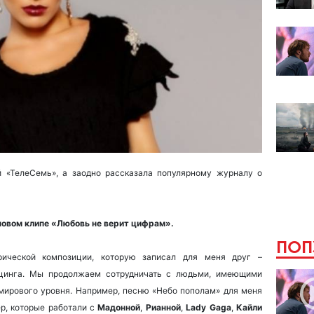
й «ТелеСемь», а заодно рассказала популярному журналу о
новом клипе «Любовь не верит цифрам».
ПОП
рической композиции, которую записал для меня друг –
цинга. Мы продолжаем сотрудничать с людьми, имеющими
мирового уровня. Например, песню «Небо пополам» для меня
р, которые работали с
Мадонной
,
Рианной
,
Lady Gaga
,
Кайли