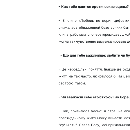
– Как тебе даются эротические сцены?
– В клипе «Любовь не верит цифрам»
снималась обнаженной безо всяких быт
клипа работала с оператором-девушкой
могла так чувственно визуализировать д
- Що для тебе важливіше: любити чи б
– Це нероздільні поняття. Інакше це бу
житті не так часто, як хотілося б. На 
сестрою, татом.
– Чи вважаєш себе егоїсткою? І як боре
– Так, признаюся чесно: я страшна его
повсякденному житті можу винести моз
"суЧність". Слава Богу, мої прихильник