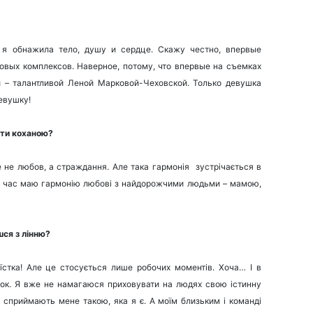
 я обнажила тело, душу и сердце. Скажу честно, впервые
овых комплексов. Наверное, потому, что впервые на съемках
 – талантливой Леной Марковой-Чеховской. Только девушка
евушку!
ути коханою?
де не любов, а страждання. Але така гармонія зустрічається в
цей час маю гармонію любові з найдорожчими людьми – мамою,
шся з лінню?
їстка! Але це стосується лише робочих моментів. Хоча… І в
ок. Я вже не намагаюся приховувати на людях свою істинну
и сприймають мене такою, яка я є. А моїм близьким і команді