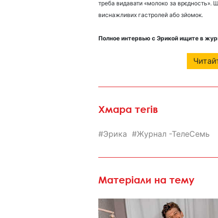
треба видавати «молоко за врєдность». Що
виснажливих гастролей або зйомок.
Полное интервью с Эрикой ищите в жу
Читайт
Хмара тегів
Эрика
Журнал -ТелеСемь
Матеріали на тему