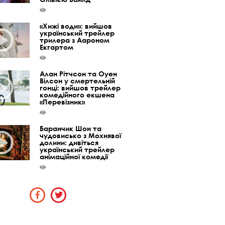
«Хижі води»: вийшов
український трейлер
трилера з Аароном
Екгартом
Алан Рітчсон та Оуен
Вілсон у смертельній
гонці: вийшов трейлер
комедійного екшена
«Перевізник»
Баранчик Шон та
чудовисько з Мохнявої
долини: дивіться
український трейлер
анімаційної комедії