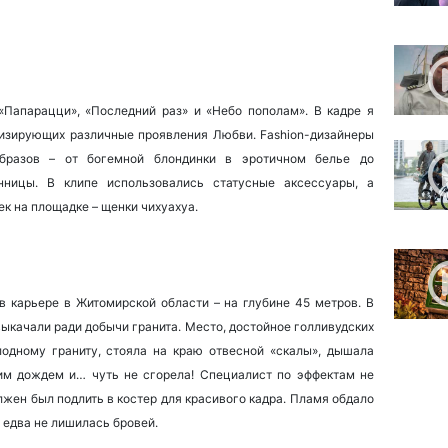
«Папарацци», «Последний раз» и «Небо пополам». В кадре я
лизирующих различные проявления Любви. Fashion-дизайнеры
бразов – от богемной блондинки в эротичном белье до
нницы. В клипе использовались статусные аксессуары, а
к на площадке – щенки чихуахуа.
в карьере в Житомирской области – на глубине 45 метров. В
 выкачали ради добычи гранита. Место, достойное голливудских
лодному граниту, стояла на краю отвесной «скалы», дышала
м дождем и… чуть не сгорела! Специалист по эффектам не
жен был подлить в костер для красивого кадра. Пламя обдало
я едва не лишилась бровей.