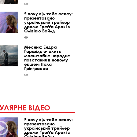
Я хочу від тебе сексу:
презентовано
український трейлер
драми Ґреґґа Аракі з
Олівією Вайлд
Месник: Ендрю
Ґарфілд очолить
масштабне народне
повстання в новому
екшені Пола
Ґрінґрасса
УЛЯРНЕ ВІДЕО
Я хочу від тебе сексу:
презентовано
український трейлер
драми Ґреґґа Аракі з
Олівією Вайлд