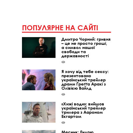
ПОПУЛЯРНЕ НА САЙТІ
Дмитро Чорний: гривня
– це не просто гроші,
а символ нашої
свободи та
державності
Я хочу від тебе сексу:
презентовано
український трейлер
драми Ґреґґа Аракі з
Олівією Вайлд
«Хижі води»: вийшов
український трейлер
трилера з Аароном
Екгартом
Месник: Ендрю