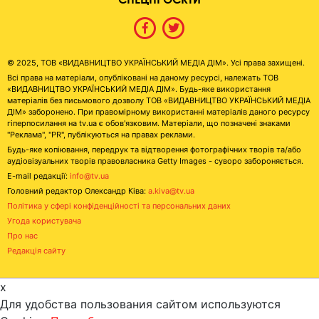
© 2025, ТОВ «ВИДАВНИЦТВО УКРАЇНСЬКИЙ МЕДІА ДІМ». Усі права захищені.
Всі права на матеріали, опубліковані на даному ресурсі, належать ТОВ
«ВИДАВНИЦТВО УКРАЇНСЬКИЙ МЕДІА ДІМ». Будь-яке використання
матеріалів без письмового дозволу ТОВ «ВИДАВНИЦТВО УКРАЇНСЬКИЙ МЕДІА
ДІМ» заборонено. При правомірному використанні матеріалів даного ресурсу
гіперпосилання на tv.ua є обов'язковим. Матеріали, що позначені знаками
"Реклама", "PR", публікуються на правах реклами.
Будь-яке копіювання, передрук та відтворення фотографічних творів та/або
аудіовізуальних творів правовласника Getty Images - суворо забороняється.
E-mail редакції:
info@tv.ua
Головний редактор Олександр Ківа:
a.kiva@tv.ua
Політика у сфері конфіденційності та персональних даних
Угода користувача
Про нас
Редакція сайту
x
Для удобства пользования сайтом используются