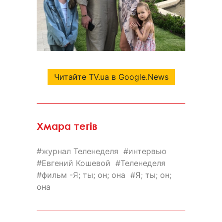
Читайте TV.ua в Google.News
Хмара тегів
журнал Теленеделя
интервью
Евгений Кошевой
Теленеделя
фильм -Я; ты; он; она
Я; ты; он;
она