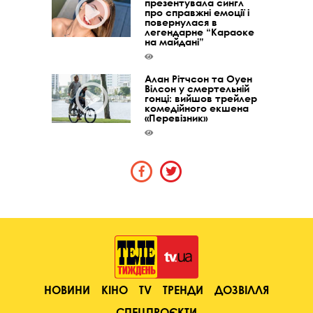
презентувала сингл
про справжні емоції і
повернулася в
легендарне “Караоке
на майдані”
Алан Рітчсон та Оуен
Вілсон у смертельній
гонці: вийшов трейлер
комедійного екшена
«Перевізник»
НОВИНИ
КІНО
TV
ТРЕНДИ
ДОЗВІЛЛЯ
СПЕЦПРОЄКТИ