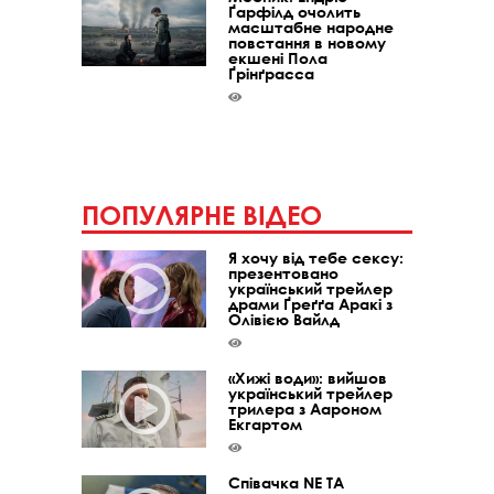
Ґарфілд очолить
масштабне народне
повстання в новому
екшені Пола
Ґрінґрасса
ПОПУЛЯРНЕ ВІДЕО
Я хочу від тебе сексу:
презентовано
український трейлер
драми Ґреґґа Аракі з
Олівією Вайлд
«Хижі води»: вийшов
український трейлер
трилера з Аароном
Екгартом
Співачка NE TA