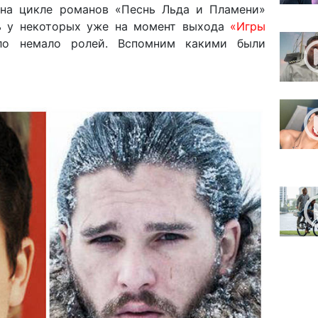
 на цикле романов «Песнь Льда и Пламени»
дь у некоторых уже на момент выхода
«Игры
о немало ролей. Вспомним какими были