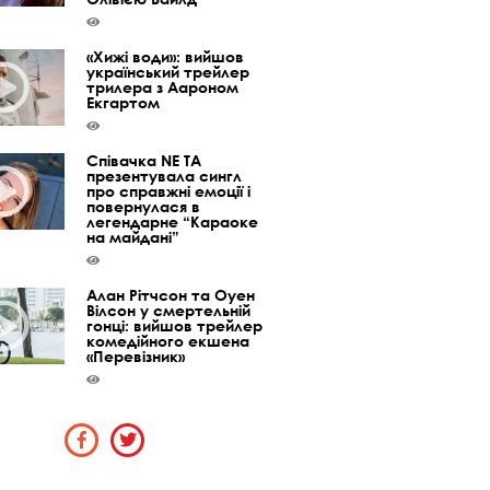
«Хижі води»: вийшов
український трейлер
трилера з Аароном
Екгартом
Співачка NE TA
презентувала сингл
про справжні емоції і
повернулася в
легендарне “Караоке
на майдані”
Алан Рітчсон та Оуен
Вілсон у смертельній
гонці: вийшов трейлер
комедійного екшена
«Перевізник»