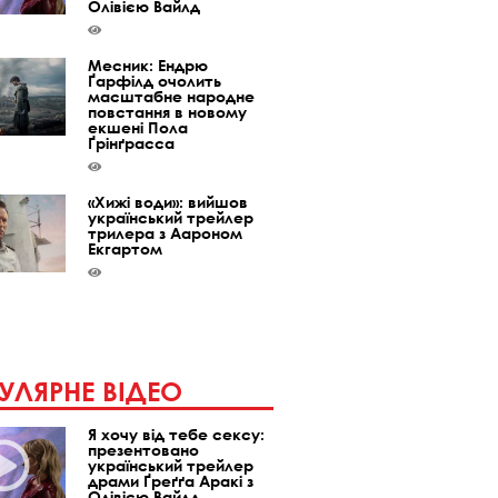
Олівією Вайлд
Месник: Ендрю
Ґарфілд очолить
масштабне народне
повстання в новому
екшені Пола
Ґрінґрасса
«Хижі води»: вийшов
український трейлер
трилера з Аароном
Екгартом
УЛЯРНЕ ВІДЕО
Я хочу від тебе сексу:
презентовано
український трейлер
драми Ґреґґа Аракі з
Олівією Вайлд