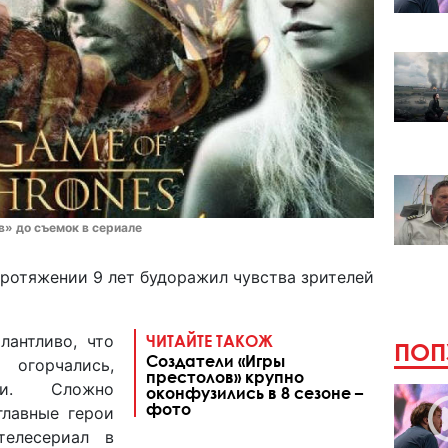
» до съемок в сериале
протяжении 9 лет будоражил чувства зрителей
лантливо, что
ЧИТАЙТЕ ТАКОЖ
ПОП
Создатели «Игры
огорчались,
престолов» крупно
ли. Сложно
оконфузились в 8 сезоне –
фото
главные герои
телесериал в