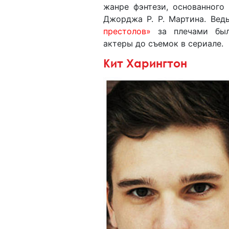
жанре фэнтези, основанного
Джорджа Р. Р. Мартина. Ве
престолов»
за плечами был
актеры до съемок в сериале.
Кит Харингтон