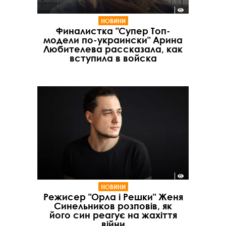
НОВИНИ
Финалистка "Супер Топ-
модели по-украински" Арина
Любителева рассказала, как
вступила в войска
НОВИНИ
Режисер "Орла і Решки" Женя
Синельников розповів, як
його син реагує на жахіття
війни