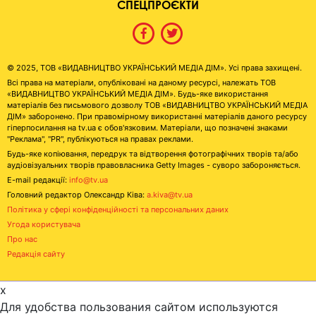
СПЕЦПРОЄКТИ
© 2025, ТОВ «ВИДАВНИЦТВО УКРАЇНСЬКИЙ МЕДІА ДІМ». Усі права захищені.
Всі права на матеріали, опубліковані на даному ресурсі, належать ТОВ
«ВИДАВНИЦТВО УКРАЇНСЬКИЙ МЕДІА ДІМ». Будь-яке використання
матеріалів без письмового дозволу ТОВ «ВИДАВНИЦТВО УКРАЇНСЬКИЙ МЕДІА
ДІМ» заборонено. При правомірному використанні матеріалів даного ресурсу
гіперпосилання на tv.ua є обов'язковим. Матеріали, що позначені знаками
"Реклама", "PR", публікуються на правах реклами.
Будь-яке копіювання, передрук та відтворення фотографічних творів та/або
аудіовізуальних творів правовласника Getty Images - суворо забороняється.
E-mail редакції:
info@tv.ua
Головний редактор Олександр Ківа:
a.kiva@tv.ua
Політика у сфері конфіденційності та персональних даних
Угода користувача
Про нас
Редакція сайту
x
Для удобства пользования сайтом используются