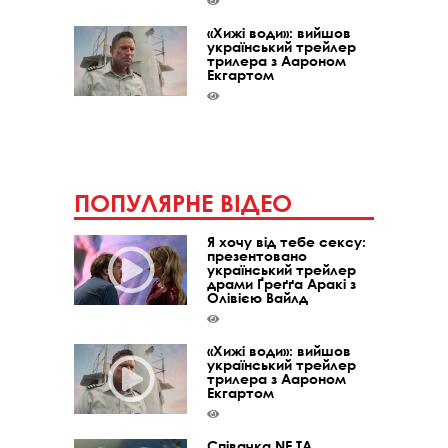
«Хижі води»: вийшов
український трейлер
трилера з Аароном
Екгартом
ПОПУЛЯРНЕ ВІДЕО
Я хочу від тебе сексу:
презентовано
український трейлер
драми Ґреґґа Аракі з
Олівією Вайлд
«Хижі води»: вийшов
український трейлер
трилера з Аароном
Екгартом
Співачка NE TA