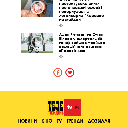
презентувала сингл
про справжні емоції і
повернулася в
легендарне “Караоке
на майдані”
Алан Рітчсон та Оуен
Вілсон у смертельній
гонці: вийшов трейлер
комедійного екшена
«Перевізник»
НОВИНИ
КІНО
TV
ТРЕНДИ
ДОЗВІЛЛЯ