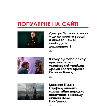
ПОПУЛЯРНЕ НА САЙТІ
Дмитро Чорний: гривня
– це не просто гроші,
а символ нашої
свободи та
державності
Я хочу від тебе сексу:
презентовано
український трейлер
драми Ґреґґа Аракі з
Олівією Вайлд
Месник: Ендрю
Ґарфілд очолить
масштабне народне
повстання в новому
екшені Пола
Ґрінґрасса