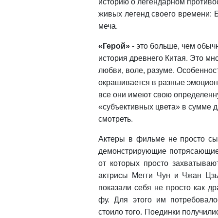
историю о легендарном противос
живых легенд своего времени:
меча.
«Герой»
- это больше, чем обыч
история древнего Китая. Это мно
любви, воле, разуме. Особеннос
окрашивается в разные эмоциона
все они имеют свою определенную
«субъективных цвета» в сумме д
смотреть.
Актеры в фильме не просто сы
демонстрирующие потрясающие 
от которых просто захватыва
актрисы Мегги Чун и Чжан Цзы
показали себя не просто как др
фу. Для этого им потребовало
стоило того. Поединки получил