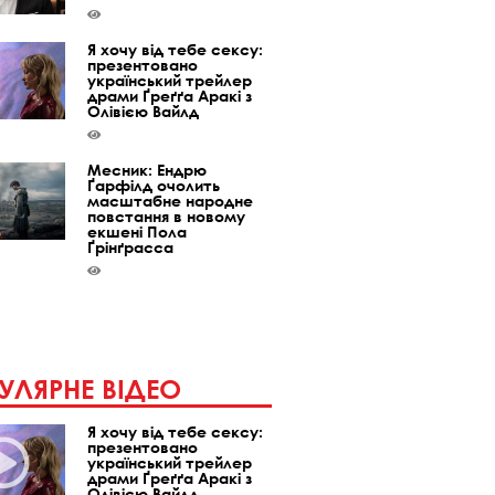
Я хочу від тебе сексу:
презентовано
український трейлер
драми Ґреґґа Аракі з
Олівією Вайлд
Месник: Ендрю
Ґарфілд очолить
масштабне народне
повстання в новому
екшені Пола
Ґрінґрасса
УЛЯРНЕ ВІДЕО
Я хочу від тебе сексу:
презентовано
український трейлер
драми Ґреґґа Аракі з
Олівією Вайлд