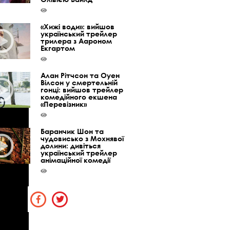
«Хижі води»: вийшов
український трейлер
трилера з Аароном
Екгартом
Алан Рітчсон та Оуен
Вілсон у смертельній
гонці: вийшов трейлер
комедійного екшена
«Перевізник»
Баранчик Шон та
чудовисько з Мохнявої
долини: дивіться
український трейлер
анімаційної комедії