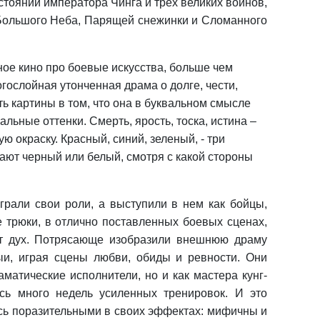
тоянии императора Чинга и трех великих воинов,
 Большого Неба, Парящей снежинки и Сломанного
ное кино про боевые искусства, больше чем
гослойная утонченная драма о долге, чести,
ть картины в том, что она в буквальном смысле
льные оттенки. Смерть, ярость, тоска, истина –
 окраску. Красный, синий, зеленый, - три
ают черный или белый, смотря с какой стороны
грали свои роли, а выступили в нем как бойцы,
трюки, в отлично поставленных боевых сценах,
ют дух. Потрясающе изобразили внешнюю драму
и, играя сцены любви, обиды и ревности. Они
аматические исполнители, но и как мастера кунг-
сь много недель усиленных тренировок. И это
ись поразительными в своих эффектах: мифичны и