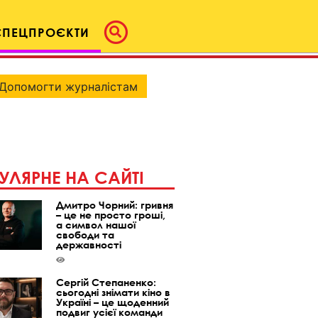
СПЕЦПРОЄКТИ
Допомогти журналістам
УЛЯРНЕ НА САЙТІ
Дмитро Чорний: гривня
– це не просто гроші,
а символ нашої
свободи та
державності
Сергій Степаненко:
сьогодні знімати кіно в
Україні – це щоденний
подвиг усієї команди