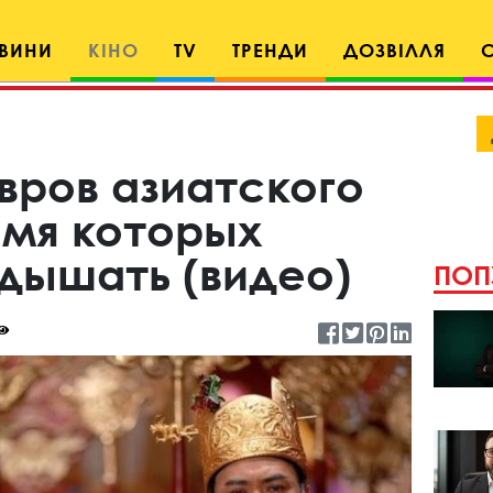
ВИНИ
КІНО
TV
ТРЕНДИ
ДОЗВІЛЛЯ
вров азиатского
емя которых
дышать (видео)
ПОП