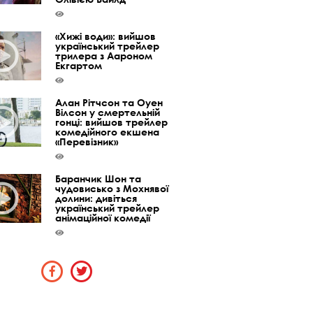
«Хижі води»: вийшов
український трейлер
трилера з Аароном
Екгартом
Алан Рітчсон та Оуен
Вілсон у смертельній
гонці: вийшов трейлер
комедійного екшена
«Перевізник»
Баранчик Шон та
чудовисько з Мохнявої
долини: дивіться
український трейлер
анімаційної комедії