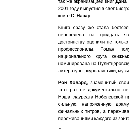
так же экранизацией книг
Дэна
2001 году выпустил в свет био
книге
С. Назар
.
Книга сразу же стала бестсе
переведена на тридцать я
достоинству оценили не только 
профессионалы. Роман по
национального круга книж
номинирована на Пулитцеровск
литературы, журналистики, музык
Рон Ховард
, знаменитый сво
этот раз не документально п
Нэша, лауреата Нобелевской п
сильную, напряженную драм
финальных титров, а пережива
переживаниями каждого из зрит