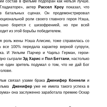
кий состав в фильме подобран как нельзя лучше.
Гладиаторе», актер
Рассел
Кроу
показал, что
в батальных сценах. Он продемонстрировал
моциональной роли своего главного героя Нэша,
пешно борется с шизофренией, но при всей
одит из этой борьбы победителем.
ая роль жены Нэша Алисию, тоже справилась со
а все 100% передала характер верной супруги,
жа. И Уильям
Парчер и Чарльз Герман, герои-
одно сыграли
Эд
Харис
и
Пол
Беттани
, настолько
 не один зритель подумал о том, что не дай Бог
голове.
фильм связал узами брака
Дженифер
Коннели
и
фильма
Дженифер
уже не имела такого успеха в
разума» она заслуженно заработала премию Оскар