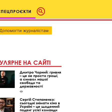
СПЕЦПРОЄКТИ
Допомогти журналістам
УЛЯРНЕ НА САЙТІ
Дмитро Чорний: гривня
– це не просто гроші,
а символ нашої
свободи та
державності
Сергій Степаненко:
сьогодні знімати кіно в
Україні – це щоденний
подвиг усієї команди