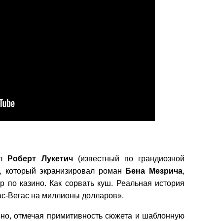
ал
Роберт
Лукетич
(известный по грандиозной
), который экранизировал роман
Бена
Мезрича
,
р по казино. Как сорвать куш. Реальная история
ас-Вегас на миллионы долларов».
вно, отмечая примитивность сюжета и шаблонную