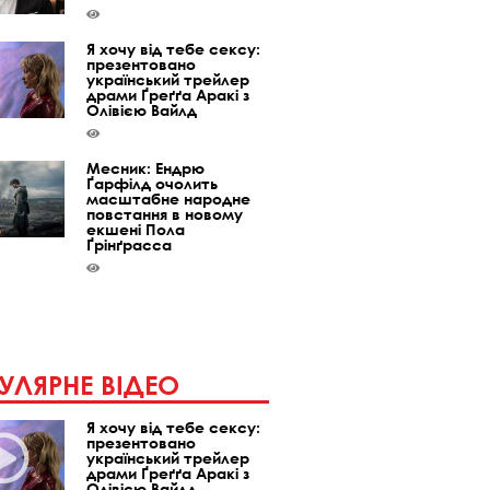
Я хочу від тебе сексу:
презентовано
український трейлер
драми Ґреґґа Аракі з
Олівією Вайлд
Месник: Ендрю
Ґарфілд очолить
масштабне народне
повстання в новому
екшені Пола
Ґрінґрасса
УЛЯРНЕ ВІДЕО
Я хочу від тебе сексу:
презентовано
український трейлер
драми Ґреґґа Аракі з
Олівією Вайлд