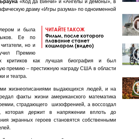
Брауна
«Код да Винчи» и «Ангелы и демоны», в
графическую драму «Игры разума» по одноименной
ЧИТАЙТЕ ТАКОЖ
ллером и была
Фильм, после которого
зыков. Ее по
плавание станет
читатели, но и
кошмаром (видео)
лучил Премию
ных критиков как лучшая биография и был
ую премию – престижную награду США в области
и и театра.
ими жизнеописаниями выдающихся людей, и на
ередал факты жизни американского математика
ремии, страдающего шизофренией, а воссоздал
у, которая держит в напряжении вплоть до
ния экранных героев становятся собственными
елей.