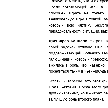
Следует отметить, что и актерс
После потрясающей игры в «
способен играть не только 
великолепную игру в тонкой, э
который всю картину безус
парадоксальности ситуации, вых
Дженифер
Коннели
, сыгравш
своей задачей отлично. Она н
поддерживающей больного му
галюцинации, которых превосх
вжились в роль, что, наверно,
поселиться таким в чьей-нибудь 
Кстати, интересно, что этот 
Пола
Беттани
. После этого 
других картинах, но в «Играх 
за лучшую роль второго плана.