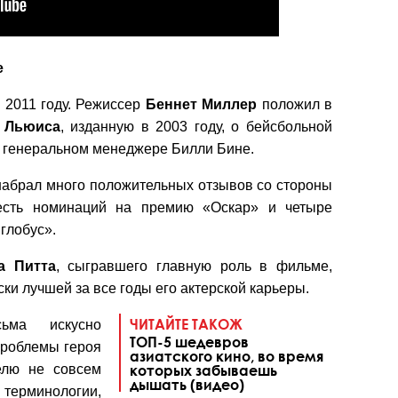
е
 2011 году. Режиссер
Беннет
Миллер
положил в
. Льюиса
, изданную в 2003 году, о бейсбольной
е генеральном менеджере Билли Бине.
 набрал много положительных отзывов со стороны
шесть номинаций на премию «Оскар» и четыре
глобус».
а
Питта
, сыгравшего главную роль в фильме,
ки лучшей за все годы его актерской карьеры.
ЧИТАЙТЕ ТАКОЖ
ьма искусно
ТОП-5 шедевров
роблемы героя
азиатского кино, во время
елю не совсем
которых забываешь
дышать (видео)
терминологии,