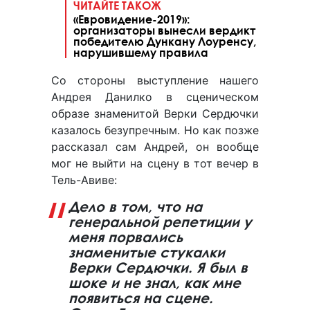
ЧИТАЙТЕ ТАКОЖ
«Евровидение-2019»:
организаторы вынесли вердикт
победителю Дункану Лоуренсу,
нарушившему правила
Со стороны выступление нашего
Андрея Данилко в сценическом
образе знаменитой Верки Сердючки
казалось безупречным. Но как позже
рассказал сам Андрей, он вообще
мог не выйти на сцену в тот вечер в
Тель-Авиве:
Дело в том, что на
генеральной репетиции у
меня порвались
знаменитые стукалки
Верки Сердючки. Я был в
шоке и не знал, как мне
появиться на сцене.