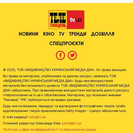
НОВИНИ
КІНО
TV
ТРЕНДИ
ДОЗВІЛЛЯ
СПЕЦПРОЄКТИ
© 2025, ТОВ «ВИДАВНИЦТВО УКРАЇНСЬКИЙ МЕДІА ДІМ». Усі права захищені.
Всі права на матеріали, опубліковані на даному ресурсі, належать ТОВ
«ВИДАВНИЦТВО УКРАЇНСЬКИЙ МЕДІА ДІМ». Будь-яке використання
матеріалів без письмового дозволу ТОВ «ВИДАВНИЦТВО УКРАЇНСЬКИЙ МЕДІА
ДІМ» заборонено. При правомірному використанні матеріалів даного ресурсу
гіперпосилання на tv.ua є обов'язковим. Матеріали, що позначені знаками
"Реклама", "PR", публікуються на правах реклами.
Будь-яке копіювання, передрук та відтворення фотографічних творів та/або
аудіовізуальних творів правовласника Getty Images - суворо забороняється.
E-mail редакції:
info@tv.ua
Головний редактор Олександр Ківа:
a.kiva@tv.ua
Політика у сфері конфіденційності та персональних даних