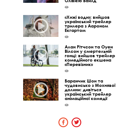
Олівією Вайлд
«Хижі води»: вийшов
український трейлер
трилера з Аароном
Екгартом
Алан Рітчсон та Оуен
Вілсон у смертельній
гонці: вийшов трейлер
комедійного екшена
«Перевізник»
Баранчик Шон та
чудовисько з Мохнявої
долини: дивіться
український трейлер
анімаційної комедії