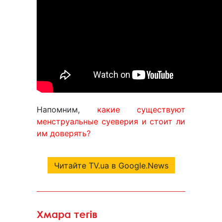
Напомним,
какие существуют
менструальные суеверия и стоит ли
им доверять?
Читайте TV.ua в Google.News
Хмара тегів