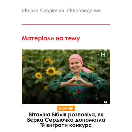
Верка Сердючка
Евровидение
Матеріали на тему
НОВИНИ
Віталіна Біблів розповіла, як
Вєрка Сердючка допомогла
їй виграти конкурс