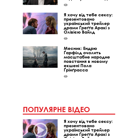
Я хочу від тебе сексу:
презентовано
український трейлер
драми Ґреґґа Аракі з
Олівією Вайлд
Месник: Ендрю
Ґарфілд очолить
масштабне народне
повстання в новому
екшені Пола
Ґрінґрасса
ПОПУЛЯРНЕ ВІДЕО
Я хочу від тебе сексу:
презентовано
український трейлер
драми Ґреґґа Аракі з