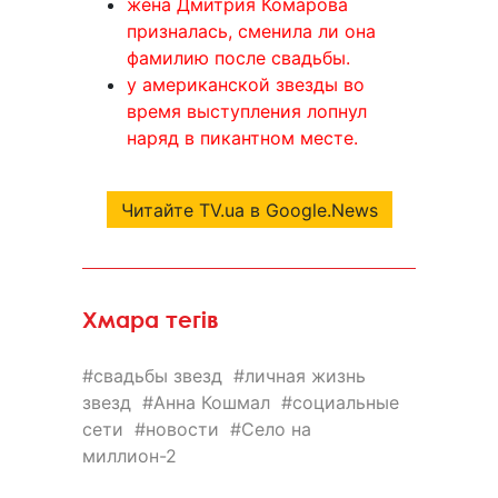
жена Дмитрия Комарова
призналась, сменила ли она
фамилию после свадьбы.
у американской звезды во
время выступления лопнул
наряд в пикантном месте.
Читайте TV.ua в Google.News
Хмара тегів
свадьбы звезд
личная жизнь
звезд
Анна Кошмал
социальные
сети
новости
Село на
миллион-2