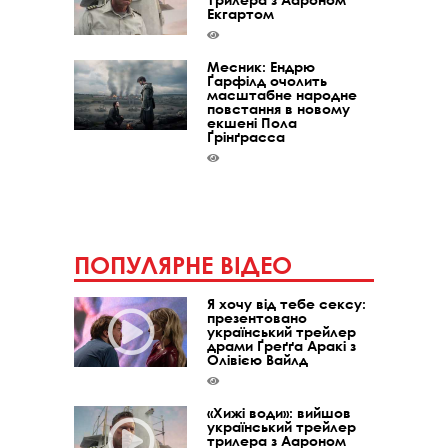
Екгартом
Месник: Ендрю
Ґарфілд очолить
масштабне народне
повстання в новому
екшені Пола
Ґрінґрасса
ПОПУЛЯРНЕ ВІДЕО
Я хочу від тебе сексу:
презентовано
український трейлер
драми Ґреґґа Аракі з
Олівією Вайлд
«Хижі води»: вийшов
український трейлер
трилера з Аароном