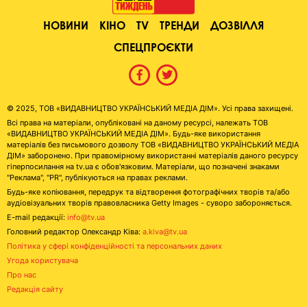
НОВИНИ
КІНО
TV
ТРЕНДИ
ДОЗВІЛЛЯ
СПЕЦПРОЄКТИ
© 2025, ТОВ «ВИДАВНИЦТВО УКРАЇНСЬКИЙ МЕДІА ДІМ». Усі права захищені.
Всі права на матеріали, опубліковані на даному ресурсі, належать ТОВ
«ВИДАВНИЦТВО УКРАЇНСЬКИЙ МЕДІА ДІМ». Будь-яке використання
матеріалів без письмового дозволу ТОВ «ВИДАВНИЦТВО УКРАЇНСЬКИЙ МЕДІА
ДІМ» заборонено. При правомірному використанні матеріалів даного ресурсу
гіперпосилання на tv.ua є обов'язковим. Матеріали, що позначені знаками
"Реклама", "PR", публікуються на правах реклами.
Будь-яке копіювання, передрук та відтворення фотографічних творів та/або
аудіовізуальних творів правовласника Getty Images - суворо забороняється.
E-mail редакції:
info@tv.ua
Головний редактор Олександр Ківа:
a.kiva@tv.ua
Політика у сфері конфіденційності та персональних даних
Угода користувача
Про нас
Редакція сайту