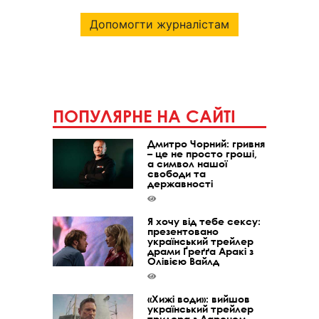
Допомогти журналістам
ПОПУЛЯРНЕ НА САЙТІ
Дмитро Чорний: гривня
– це не просто гроші,
а символ нашої
свободи та
державності
Я хочу від тебе сексу:
презентовано
український трейлер
драми Ґреґґа Аракі з
Олівією Вайлд
«Хижі води»: вийшов
український трейлер
трилера з Аароном