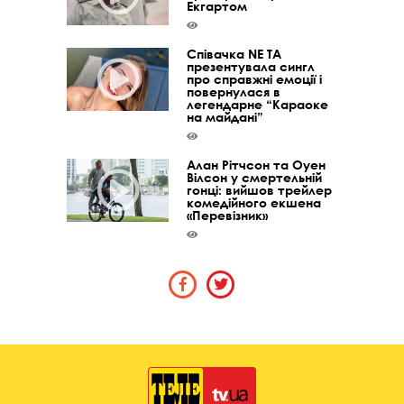
Екгартом
Співачка NE TA
презентувала сингл
про справжні емоції і
повернулася в
легендарне “Караоке
на майдані”
Алан Рітчсон та Оуен
Вілсон у смертельній
гонці: вийшов трейлер
комедійного екшена
«Перевізник»