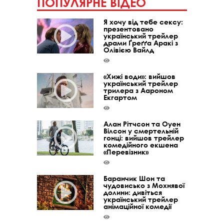
ПОПУЛЯРНЕ ВІДЕО
Я хочу від тебе сексу:
презентовано
український трейлер
драми Ґреґґа Аракі з
Олівією Вайлд
«Хижі води»: вийшов
український трейлер
трилера з Аароном
Екгартом
Алан Рітчсон та Оуен
Вілсон у смертельній
гонці: вийшов трейлер
комедійного екшена
«Перевізник»
Баранчик Шон та
чудовисько з Мохнявої
долини: дивіться
український трейлер
анімаційної комедії