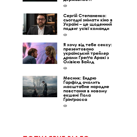
Сергій Степаненко:
сьогодні знімати кіно в
Україні – це щоденний
подвиг усієї команди
Я хочу від тебе сексу:
презентовано
український трейлер
драми Ґреґґа Аракі з
Олівією Вайлд
Месник: Ендрю
Ґарфілд очолить
масштабне народне
повстання в новому
екшені Пола
Ґрінґрасса