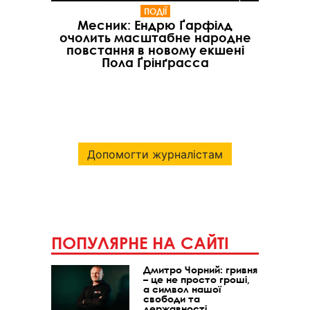
ПОДІЇ
Месник: Ендрю Ґарфілд
очолить масштабне народне
повстання в новому екшені
Пола Ґрінґрасса
Допомогти журналістам
ПОПУЛЯРНЕ НА САЙТІ
Дмитро Чорний: гривня
– це не просто гроші,
а символ нашої
свободи та
державності