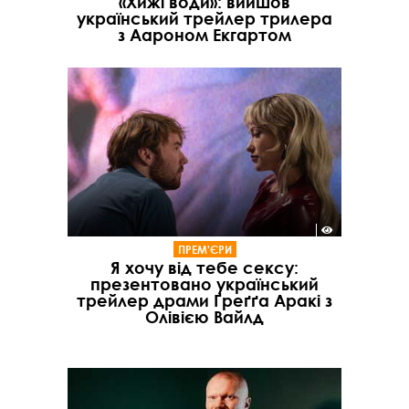
«Хижі води»: вийшов
український трейлер трилера
з Аароном Екгартом
ПРЕМ'ЄРИ
Я хочу від тебе сексу:
презентовано український
трейлер драми Ґреґґа Аракі з
Олівією Вайлд