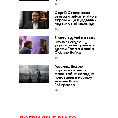
Сергій Степаненко:
сьогодні знімати кіно в
Україні – це щоденний
подвиг усієї команди
Я хочу від тебе сексу:
презентовано
український трейлер
драми Ґреґґа Аракі з
Олівією Вайлд
Месник: Ендрю
Ґарфілд очолить
масштабне народне
повстання в новому
екшені Пола
Ґрінґрасса