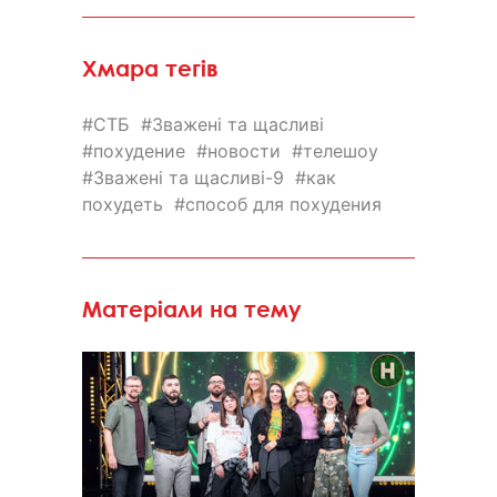
Хмара тегів
СТБ
Зважені та щасливі
похудение
новости
телешоу
Зважені та щасливі-9
как
похудеть
способ для похудения
Матеріали на тему