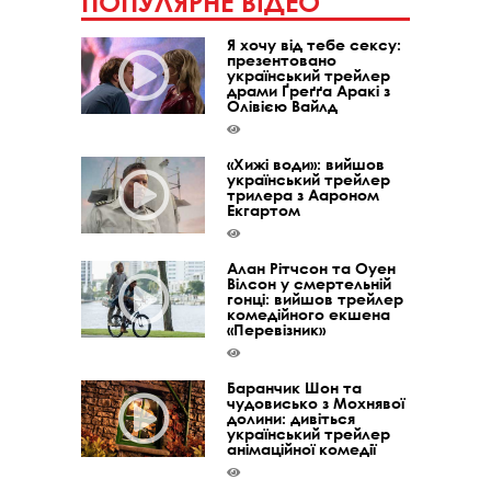
ПОПУЛЯРНЕ ВІДЕО
Я хочу від тебе сексу:
презентовано
український трейлер
драми Ґреґґа Аракі з
Олівією Вайлд
«Хижі води»: вийшов
український трейлер
трилера з Аароном
Екгартом
Алан Рітчсон та Оуен
Вілсон у смертельній
гонці: вийшов трейлер
комедійного екшена
«Перевізник»
Баранчик Шон та
чудовисько з Мохнявої
долини: дивіться
український трейлер
анімаційної комедії