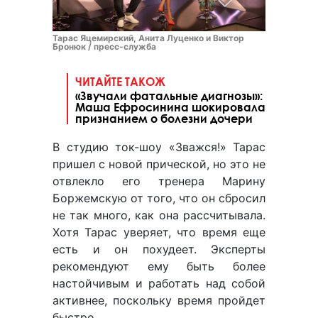
Тарас Яцемирский, Анита Луценко и Виктор
Бронюк / пресс-служба
ЧИТАЙТЕ ТАКОЖ
«Звучали фатальные диагнозы»:
Маша Ефросинина шокировала
признанием о болезни дочери
В студию ток-шоу «Зважся!» Тарас
пришел с новой прической, но это не
отвлекло его тренера Марину
Боржемскую от того, что он сбросил
не так много, как она рассчитывала.
Хотя Тарас уверяет, что время еще
есть и он похудеет. Эксперты
рекомендуют ему быть более
настойчивым и работать над собой
активнее, поскольку время пройдет
быстро.