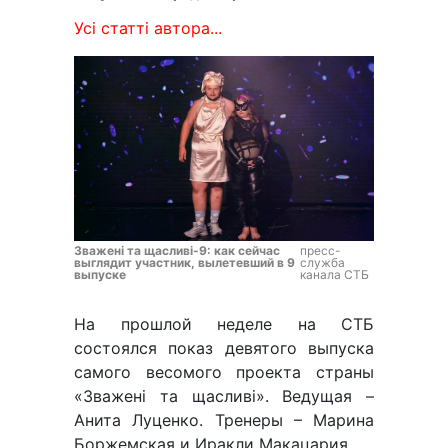
Усі статті автора...
Зважені та щасливі-9: как сейчас
пресс-
выглядит участник, вылетевший в 9
служба
выпуске
канала СТБ
На прошлой неделе на СТБ
состоялся показ девятого выпуска
самого весомого проекта страны
«Зважені та щасливі». Ведущая –
Анита Луценко. Тренеры – Марина
Боржемская и Иракли Макацария.