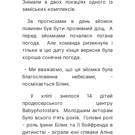
Знімали в двох локаціях одного із
заміських комплексів.
За прогнозами в день зйомок
повинен був бути проливний дощ. А
перед зйомками почалася погана
погода. Але команда ризикнула і
тільки в цю дату кінця вересня була
хороша сонячна погода.
- Ми вважаємо, що ця зйомка була
благословенна небесами, -
посміхається Білик.
У кліпі знялося 14 дітей
продюсерського центру
Babyphotostars. Молодшим акторам
було всього п'ять років. Головні ролі
- роль Ірини Білик та її бойфренда в
дитинстві - зіграли юні співаки Аліна