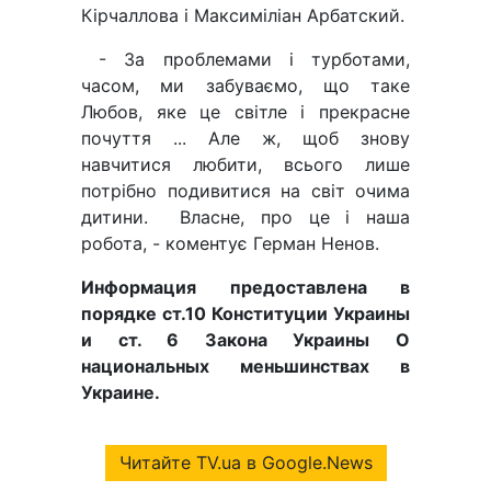
Кірчаллова і Максиміліан Арбатский.
- За проблемами і турботами,
часом, ми забуваємо, що таке
Любов, яке це світле і прекрасне
почуття ... Але ж, щоб знову
навчитися любити, всього лише
потрібно подивитися на світ очима
дитини. Власне, про це і наша
робота, - коментує Герман Ненов.
Информация предоставлена в
порядке ст.10 Конституции Украины
и ст. 6 Закона Украины О
национальных меньшинствах в
Украине.
Читайте TV.ua в Google.News