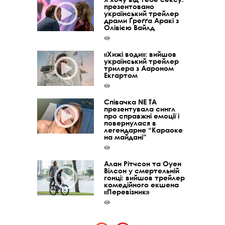
презентовано
український трейлер
драми Ґреґґа Аракі з
Олівією Вайлд
«Хижі води»: вийшов
український трейлер
трилера з Аароном
Екгартом
Співачка NE TA
презентувала сингл
про справжні емоції і
повернулася в
легендарне “Караоке
на майдані”
Алан Рітчсон та Оуен
Вілсон у смертельній
гонці: вийшов трейлер
комедійного екшена
«Перевізник»