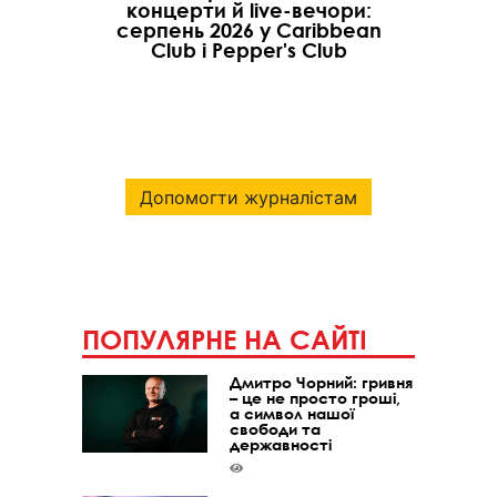
концерти й live-вечори:
серпень 2026 у Caribbean
Club і Pepper's Club
Допомогти журналістам
ПОПУЛЯРНЕ НА САЙТІ
Дмитро Чорний: гривня
– це не просто гроші,
а символ нашої
свободи та
державності