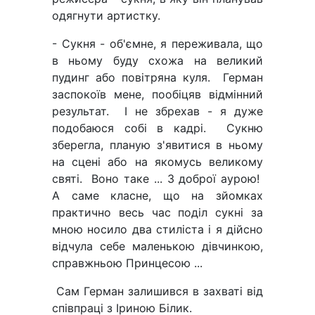
одягнути артистку.
- Сукня - об'ємне, я переживала, що
в ньому буду схожа на великий
пудинг або повітряна куля. Герман
заспокоїв мене, пообіцяв відмінний
результат. І не збрехав - я дуже
подобаюся собі в кадрі. Сукню
зберегла, планую з'явитися в ньому
на сцені або на якомусь великому
святі. Воно таке ... З доброї аурою!
А саме класне, що на зйомках
практично весь час поділ сукні за
мною носило два стиліста і я дійсно
відчула себе маленькою дівчинкою,
справжньою Принцесою ...
Сам Герман залишився в захваті від
співпраці з Іриною Білик.