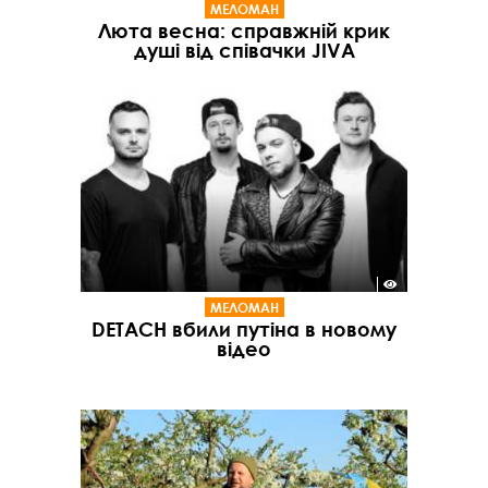
МЕЛОМАН
Люта весна: справжній крик
душі від співачки JIVA
МЕЛОМАН
DETACH вбили путіна в новому
відео