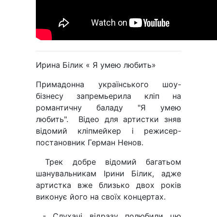
Ирина Бiлик « Я умею любить»
Примадонна українського шоу-
бізнесу запремьерила кліп на
романтичну баладу "Я умею
любить". Відео для артистки зняв
відомий кліпмейкер і режисер-
постановник Герман Ненов.
Трек добре відомий багатьом
шанувальникам Ірини Білик, адже
артистка вже близько двох років
виконує його на своїх концертах.
- Слухачі відразу полюбили цю