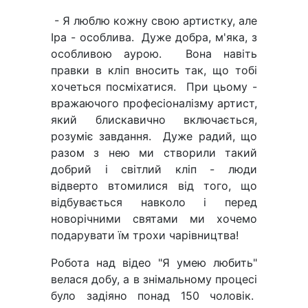
- Я люблю кожну свою артистку, але
Іра - особлива. Дуже добра, м'яка, з
особливою аурою. Вона навіть
правки в кліп вносить так, що тобі
хочеться посміхатися. При цьому -
вражаючого професіоналізму артист,
який блискавично включається,
розуміє завдання. Дуже радий, що
разом з нею ми створили такий
добрий і світлий кліп - люди
відверто втомилися від того, що
відбувається навколо і перед
новорічними святами ми хочемо
подарувати їм трохи чарівництва!
Робота над відео "Я умею любить"
велася добу, а в знімальному процесі
було задіяно понад 150 чоловік.