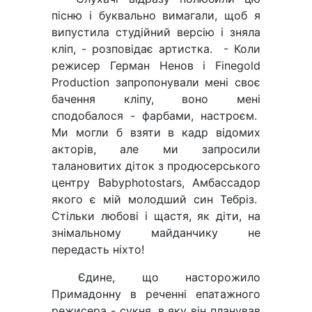
пісню і буквально вимагали, щоб я
випустила студійний версію і зняла
кліп, - розповідає артистка. - Коли
режисер Герман Ненов і Finegold
Production запропонували мені своє
бачення кліпу, воно мені
сподобалося - фарбами, настроєм.
Ми могли б взяти в кадр відомих
акторів, але ми запросили
талановитих діток з продюсерського
центру Babyphotostars, Амбассадор
якого є мій молодший син Тебріз.
Стільки любові і щастя, як діти, на
знімальному майданчику не
передасть ніхто!
Єдине, що насторожило
Примадонну в реченні епатажного
режисера - сукня, в яку він планував