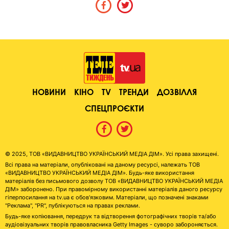
НОВИНИ
КІНО
TV
ТРЕНДИ
ДОЗВІЛЛЯ
СПЕЦПРОЄКТИ
© 2025, ТОВ «ВИДАВНИЦТВО УКРАЇНСЬКИЙ МЕДІА ДІМ». Усі права захищені.
Всі права на матеріали, опубліковані на даному ресурсі, належать ТОВ
«ВИДАВНИЦТВО УКРАЇНСЬКИЙ МЕДІА ДІМ». Будь-яке використання
матеріалів без письмового дозволу ТОВ «ВИДАВНИЦТВО УКРАЇНСЬКИЙ МЕДІА
ДІМ» заборонено. При правомірному використанні матеріалів даного ресурсу
гіперпосилання на tv.ua є обов'язковим. Матеріали, що позначені знаками
"Реклама", "PR", публікуються на правах реклами.
Будь-яке копіювання, передрук та відтворення фотографічних творів та/або
аудіовізуальних творів правовласника Getty Images - суворо забороняється.