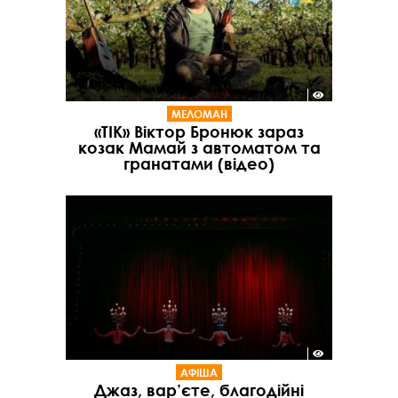
МЕЛОМАН
«ТІК» Віктор Бронюк зараз
козак Мамай з автоматом та
гранатами (відео)
АФІША
Джаз, вар’єте, благодійні