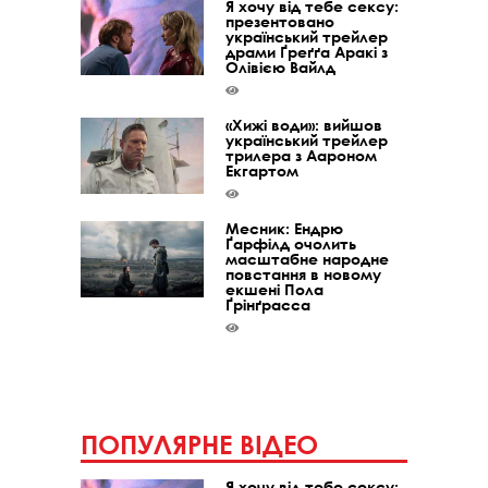
Я хочу від тебе сексу:
презентовано
український трейлер
драми Ґреґґа Аракі з
Олівією Вайлд
«Хижі води»: вийшов
український трейлер
трилера з Аароном
Екгартом
Месник: Ендрю
Ґарфілд очолить
масштабне народне
повстання в новому
екшені Пола
Ґрінґрасса
ПОПУЛЯРНЕ ВІДЕО
Я хочу від тебе сексу: