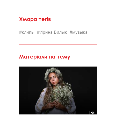
Хмара тегів
клипы
Ирина Билык
музыка
Матеріали на тему