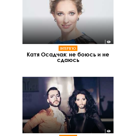
ІНТЕРВ'Ю
Катя Осадчая: не боюсь и не
сдаюсь