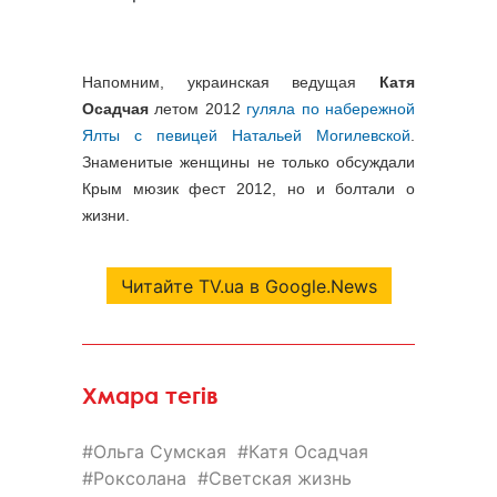
Напомним, украинская ведущая
Катя
Осадчая
летом 2012
гуляла по набережной
Ялты с певицей Натальей Могилевской
.
Знаменитые женщины не только обсуждали
Крым мюзик фест 2012, но и болтали о
жизни.
Читайте TV.ua в Google.News
Хмара тегів
Ольга Сумская
Катя Осадчая
Роксолана
Светская жизнь