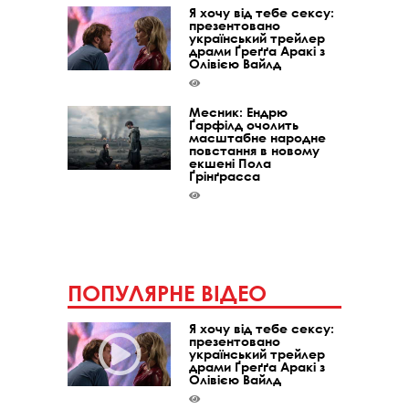
Я хочу від тебе сексу:
презентовано
український трейлер
драми Ґреґґа Аракі з
Олівією Вайлд
Месник: Ендрю
Ґарфілд очолить
масштабне народне
повстання в новому
екшені Пола
Ґрінґрасса
ПОПУЛЯРНЕ ВІДЕО
Я хочу від тебе сексу:
презентовано
український трейлер
драми Ґреґґа Аракі з
Олівією Вайлд