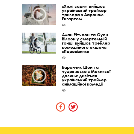
«Хижі води»: вийшов
український трейлер
трилера з Аароном
Екгартом
Алан Рітчсон та Оуен
Вілсон у смертельній
гонці: вийшов трейлер
комедійного екшена
«Перевізник»
Баранчик Шон та
чудовисько з Мохнявої
долини: дивіться
український трейлер
анімаційної комедії