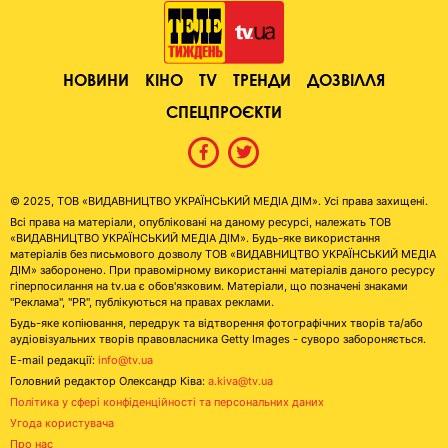
НОВИНИ
КІНО
TV
ТРЕНДИ
ДОЗВІЛЛЯ
СПЕЦПРОЄКТИ
© 2025, ТОВ «ВИДАВНИЦТВО УКРАЇНСЬКИЙ МЕДІА ДІМ». Усі права захищені.
Всі права на матеріали, опубліковані на даному ресурсі, належать ТОВ
«ВИДАВНИЦТВО УКРАЇНСЬКИЙ МЕДІА ДІМ». Будь-яке використання
матеріалів без письмового дозволу ТОВ «ВИДАВНИЦТВО УКРАЇНСЬКИЙ МЕДІА
ДІМ» заборонено. При правомірному використанні матеріалів даного ресурсу
гіперпосилання на tv.ua є обов'язковим. Матеріали, що позначені знаками
"Реклама", "PR", публікуються на правах реклами.
Будь-яке копіювання, передрук та відтворення фотографічних творів та/або
аудіовізуальних творів правовласника Getty Images - суворо забороняється.
E-mail редакції:
info@tv.ua
Головний редактор Олександр Ківа:
a.kiva@tv.ua
Політика у сфері конфіденційності та персональних даних
Угода користувача
Про нас