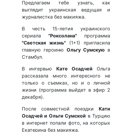
Предлагаем тебе узнать, как
выглядит украинская ведущая и
журналистка без макияжа.
В честь 15-летия украинского
сериала
"Роксолана"
программа
"Светская жизнь"
(1+1) пригласила
главную героиню
Ольгу Сумскую
в
Стамбул.
В интервью
Кате Осадчей
Ольга
рассказала много интересного не
только о съемках, но и о личной
жизни (программа выйдет в эфир 2
декабря).
После совместной поездки
Кати
Осадчей и Ольги Сумской
в Турцию
в интернет попали фото, на которых
Екатерина без макияжа.