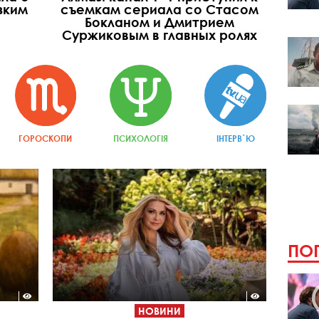
зким
съемкам сериала со Стасом
Бокланом и Дмитрием
Суржиковым в главных ролях
ГОРОСКОПИ
ПСИХОЛОГІЯ
ІНТЕРВ`Ю
ПОП
НОВИНИ