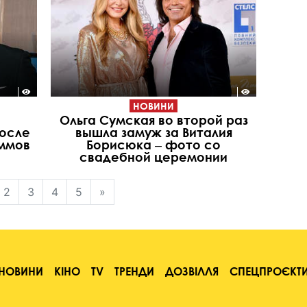
НОВИНИ
Ольга Сумская во второй раз
после
вышла замуж за Виталия
аммов
Борисюка ‒ фото со
свадебной церемонии
2
3
4
5
»
НОВИНИ
КІНО
TV
ТРЕНДИ
ДОЗВІЛЛЯ
СПЕЦПРОЄКТ