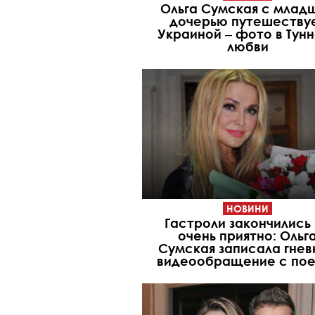
Ольга Сумская с млад
дочерью путешеству
Украиной ‒ фото в Тун
любви
НОВИНИ
Гастроли закончились
очень приятно: Ольг
Сумская записала гнев
видеообращение с пое