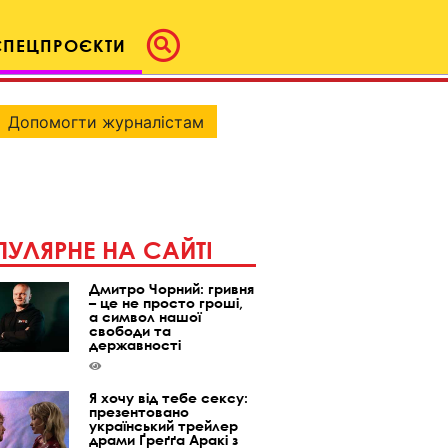
СПЕЦПРОЄКТИ
Допомогти журналістам
УЛЯРНЕ НА САЙТІ
Дмитро Чорний: гривня
– це не просто гроші,
а символ нашої
свободи та
державності
Я хочу від тебе сексу:
презентовано
український трейлер
драми Ґреґґа Аракі з