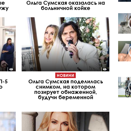
ые
Ольга Сумская оказалась на
ужу
больничной койке
НОВИНИ
П-5
Ольга Сумская поделилась
о
снимком, на котором
позирует обнаженной,
будучи беременной