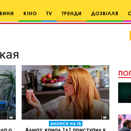
ВИНИ
КІНО
TV
ТРЕНДИ
ДОЗВІЛЛЯ
кая
ПОП
АНОНСИ НА ТВ
ла о
Алмаз: канал 1+1 приступил к