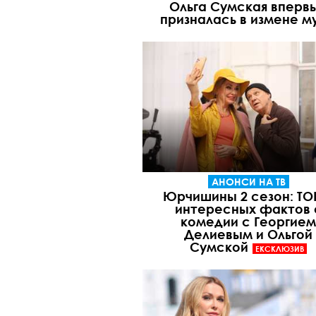
Ольга Сумская вперв
призналась в измене м
АНОНСИ НА ТВ
Юрчишины 2 сезон: ТО
интересных фактов 
комедии с Георгием
Делиевым и Ольгой
Сумской
ЕКСКЛЮЗИВ