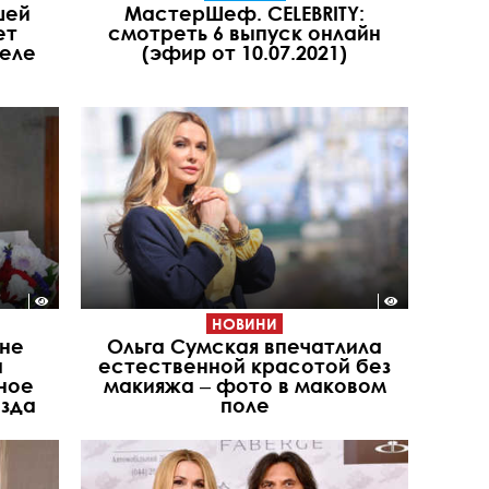
шей
МастерШеф. CELEBRITY:
ет
смотреть 6 выпуск онлайн
неле
(эфир от 10.07.2021)
НОВИНИ
 не
Ольга Сумская впечатлила
а
естественной красотой без
ное
макияжа ‒ фото в маковом
зда
поле