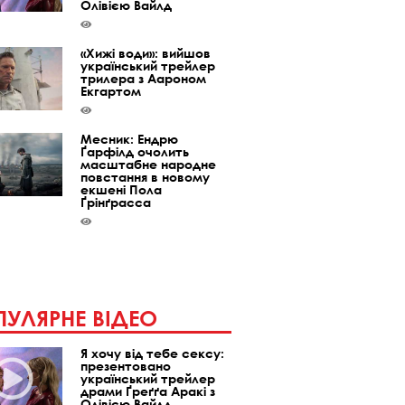
Олівією Вайлд
«Хижі води»: вийшов
український трейлер
трилера з Аароном
Екгартом
Месник: Ендрю
Ґарфілд очолить
масштабне народне
повстання в новому
екшені Пола
Ґрінґрасса
УЛЯРНЕ ВІДЕО
Я хочу від тебе сексу:
презентовано
український трейлер
драми Ґреґґа Аракі з
Олівією Вайлд