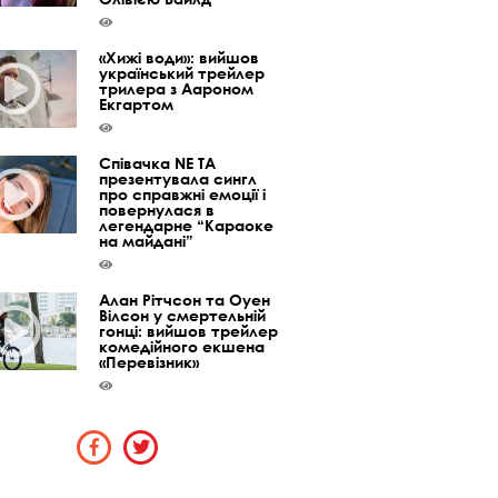
«Хижі води»: вийшов
український трейлер
трилера з Аароном
Екгартом
Співачка NE TA
презентувала сингл
про справжні емоції і
повернулася в
легендарне “Караоке
на майдані”
Алан Рітчсон та Оуен
Вілсон у смертельній
гонці: вийшов трейлер
комедійного екшена
«Перевізник»