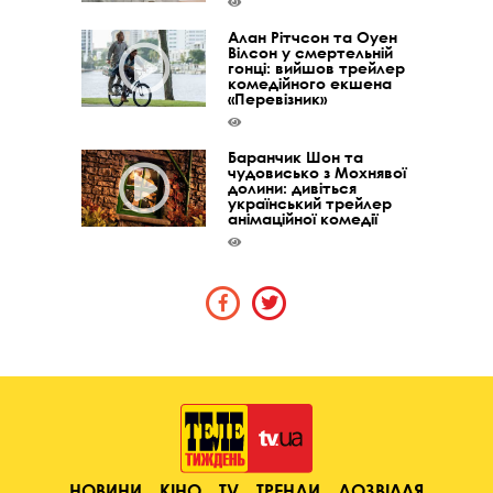
Алан Рітчсон та Оуен
Вілсон у смертельній
гонці: вийшов трейлер
комедійного екшена
«Перевізник»
Баранчик Шон та
чудовисько з Мохнявої
долини: дивіться
український трейлер
анімаційної комедії
НОВИНИ
КІНО
TV
ТРЕНДИ
ДОЗВІЛЛЯ