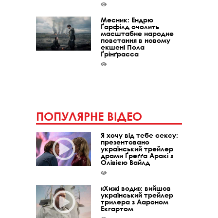
Месник: Ендрю
Ґарфілд очолить
масштабне народне
повстання в новому
екшені Пола
Ґрінґрасса
ПОПУЛЯРНЕ ВІДЕО
Я хочу від тебе сексу:
презентовано
український трейлер
драми Ґреґґа Аракі з
Олівією Вайлд
«Хижі води»: вийшов
український трейлер
трилера з Аароном
Екгартом