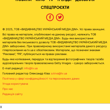
СПЕЦПРОЄКТИ
© 2025, ТОВ «ВИДАВНИЦТВО УКРАЇНСЬКИЙ МЕДІА ДІМ». Усі права захищені.
Всі права на матеріали, опубліковані на даному ресурсі, належать ТОВ
«ВИДАВНИЦТВО УКРАЇНСЬКИЙ МЕДІА ДІМ». Будь-яке використання
матеріалів без письмового дозволу ТОВ «ВИДАВНИЦТВО УКРАЇНСЬКИЙ МЕДІА
ДІМ» заборонено. При правомірному використанні матеріалів даного ресурсу
гіперпосилання на tv.ua є обов'язковим. Матеріали, що позначені знаками
"Реклама", "PR", публікуються на правах реклами.
Будь-яке копіювання, передрук та відтворення фотографічних творів та/або
аудіовізуальних творів правовласника Getty Images - суворо забороняється.
E-mail редакції:
info@tv.ua
Головний редактор Олександр Ківа:
a.kiva@tv.ua
Політика у сфері конфіденційності та персональних даних
Угода користувача
Про нас
Редакція сайту
x