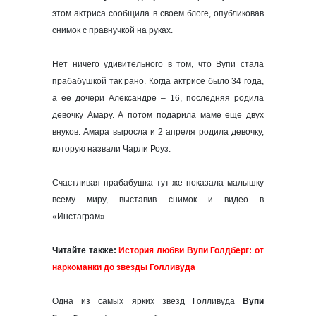
этом актриса сообщила в своем блоге, опубликовав
снимок с правнучкой на руках.
Нет ничего удивительного в том, что Вупи стала
прабабушкой так рано. Когда актрисе было 34 года,
а ее дочери Александре – 16, последняя родила
девочку Амару. А потом подарила маме еще двух
внуков. Амара выросла и 2 апреля родила девочку,
которую назвали Чарли Роуз.
Счастливая прабабушка тут же показала малышку
всему миру, выставив снимок и видео в
«Инстаграм».
Читайте также:
История любви Вупи Голдберг: от
наркоманки до звезды Голливуда
Одна из самых ярких звезд Голливуда
Вупи