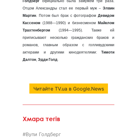
Голдберг
официально была замужем три раза.
Отцом Александры стал ее первый муж –
Элвин
Мартин
. Потом был брак с фотографом
Девидом
Кассеном
(1988—1990) и бизнесменом
Майклом
Трахтенбергом
(1994—1995). Также ей
приписывают несколько гражданских браков и
романов, главным образом с голливудскими
актерами и другими кинодеятелями:
Тимоти
Далтон
,
Эдди Голд
.
Читайте TV.ua в Google.News
Хмара тегів
Вупи Голдберг