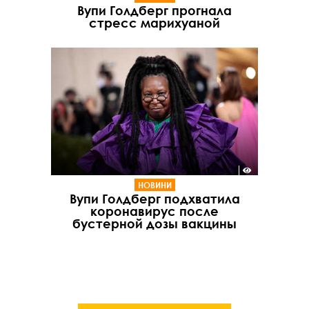
Вупи Голдберг прогнала
стресс марихуаной
НОВИНИ
Вупи Голдберг подхватила
коронавирус после
бустерной дозы вакцины