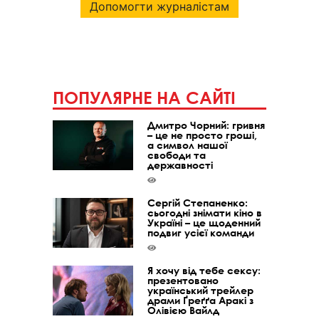
Допомогти журналістам
ПОПУЛЯРНЕ НА САЙТІ
Дмитро Чорний: гривня
– це не просто гроші,
а символ нашої
свободи та
державності
Сергій Степаненко:
сьогодні знімати кіно в
Україні – це щоденний
подвиг усієї команди
Я хочу від тебе сексу:
презентовано
український трейлер
драми Ґреґґа Аракі з
Олівією Вайлд