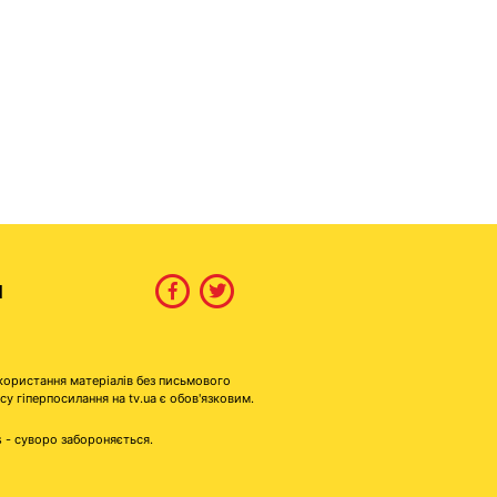
И
користання матеріалів без письмового
гіперпосилання на tv.ua є обов'язковим.
s - суворо забороняється.