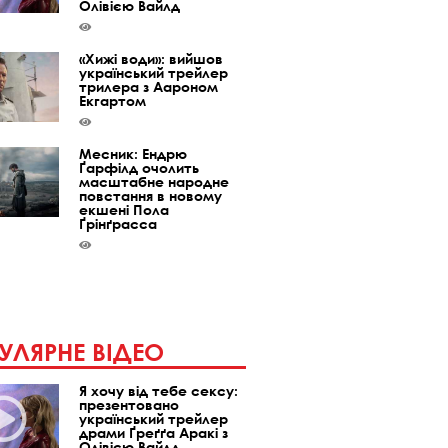
Олівією Вайлд
«Хижі води»: вийшов
український трейлер
трилера з Аароном
Екгартом
Месник: Ендрю
Ґарфілд очолить
масштабне народне
повстання в новому
екшені Пола
Ґрінґрасса
УЛЯРНЕ ВІДЕО
Я хочу від тебе сексу:
презентовано
український трейлер
драми Ґреґґа Аракі з
Олівією Вайлд