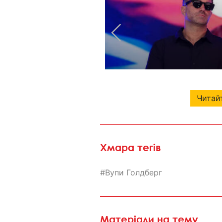
Читайт
Хмара тегів
Вупи Голдберг
Матеріали на тему