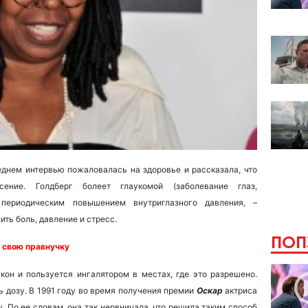
днем интервью пожаловалась на здоровье и рассказала, что
ение. Голдберг болеет глаукомой (заболевание глаз,
периодическим повышением внутриглазного давления, –
ить боль, давление и стресс.
ПОП
а свою правнучку
кон и пользуется ингалятором в местах, где это разрешено.
ь дозу. В 1991 году во время получения премии
Оскар
актриса
. По ее словам, она так нервничала, что решила таким способ