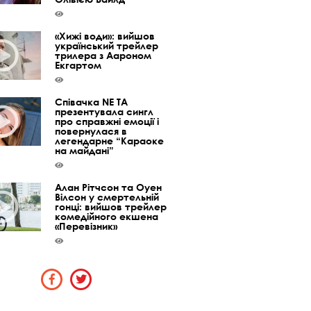
«Хижі води»: вийшов
український трейлер
трилера з Аароном
Екгартом
Співачка NE TA
презентувала сингл
про справжні емоції і
повернулася в
легендарне “Караоке
на майдані”
Алан Рітчсон та Оуен
Вілсон у смертельній
гонці: вийшов трейлер
комедійного екшена
«Перевізник»