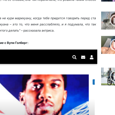
а не кури марихуану, когда тебе придется говорить перед ста
ана – это то, что меня расслабляло, и я подумала, что так
этого делать"
– рассказала актриса.
ие
с Вупи Голберг: