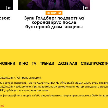
НОВИНИ
 свою
Вупи Голдберг подхватила
коронавирус после
бустерной дозы вакцины
НОВИНИ
КІНО
TV
ТРЕНДИ
ДОЗВІЛЛЯ
СПЕЦПРОЄКТ
ІА ДІМ». Усі права захищені.
аному ресурсі, належать ТОВ «ВИДАВНИЦТВО УКРАЇНСЬКИЙ МЕДІА ДІМ». Будь-яке ви
А ДІМ» заборонено. При правомірному використанні матеріалів даного ресурсу 
"PR", публікуються на правах реклами.
я фотографічних творів та/або аудіовізуальних творів правовласника Getty Image
v.ua