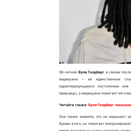
58-летняя
Вупи Голдберг
в своем после
марихуана – ее единственное спас
характеризующееся постоянным или 
прим.ред.), а марихуана помогает ей сниз
Читайте также:
В
упи Голдберг показал
Она также заявила, что не нарушает за
Кроме этого, он помогает контролироват
перед выходом на сцену покурила травку