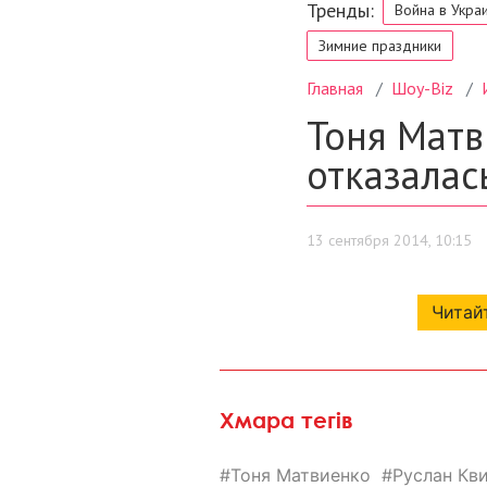
Читайт
Хмара тегів
Тоня Матвиенко
Руслан Кв