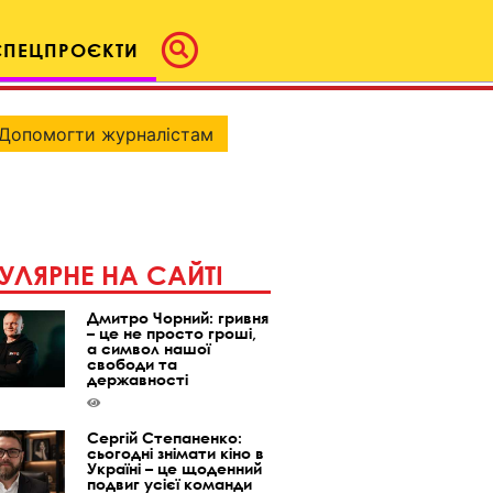
СПЕЦПРОЄКТИ
Допомогти журналістам
УЛЯРНЕ НА САЙТІ
Дмитро Чорний: гривня
– це не просто гроші,
а символ нашої
свободи та
державності
Сергій Степаненко:
сьогодні знімати кіно в
Україні – це щоденний
подвиг усієї команди