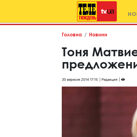
НО
Головна
Новини
Тоня Матви
предложени
30 вересня 2014 17:15
Редакция