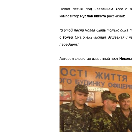
Новая песня под названием
Тобі
о ч
композитор
Руслан Квинта
рассказал:
"В этой песни могла быть только одна 
с
Тоней
. Она очень чистая, душевная и 
передает."
Автором слов стал известный поэт
Никола