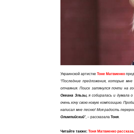
Украинской артистке
Тоне Матвиенко
пред
"Последние предложения, которые мне 
отчаяния. Поиск затянулся почти на г
Океана Эльзы,
я собиралась и думала 
очень хочу свою новую композицию. Проби
написал мне песню! Моя радость переро
Олимпийский
"
, – рассказала
Тоня
.
Читайте также:
Тоня Матвиенко рассказа