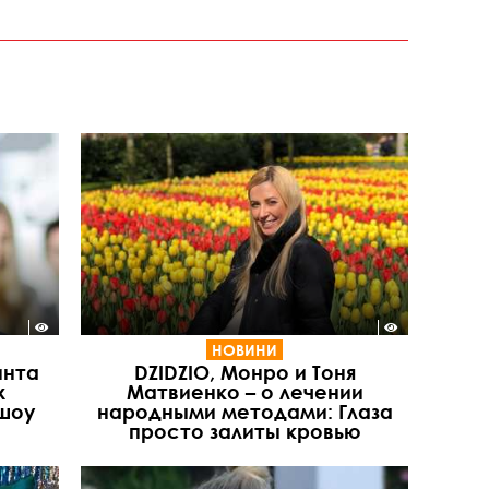
НОВИНИ
инта
DZIDZIO, Монро и Тоня
х
Матвиенко – о лечении
шоу
народными методами: Глаза
просто залиты кровью