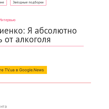
е TV.ua в Google.News
инта