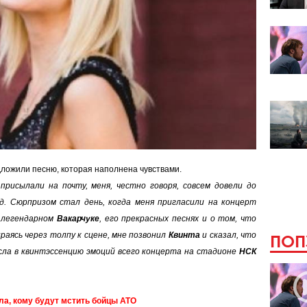
ложили песню, которая наполнена чувствами.
присылали на почту, меня, честно говоря, совсем довели до
од. Сюрпризом стал день, когда меня пригласили на концерт
о легендарном
Вакарчуке
, его прекрасных песнях и о том, что
раясь через толпу к сцене, мне позвонил
Квинта
и сказал, что
ПОП
сла в квинтэссенцию эмоций всего концерта на стадионе
НСК
ла, кому будут мстить бойцы АТО