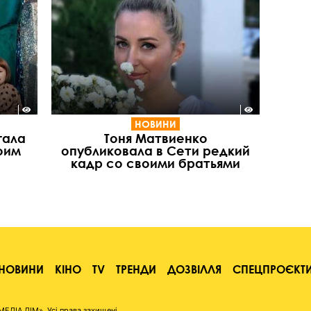
НОВИНИ
гала
Тоня Матвиенко
оим
опубликовала в Сети редкий
кадр со своими братьями
НОВИНИ
КІНО
TV
ТРЕНДИ
ДОЗВІЛЛЯ
СПЕЦПРОЄКТ
ІА ДІМ». Усі права захищені.