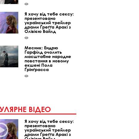
Я хочу від тебе сексу:
презентовано
український трейлер
драми Ґреґґа Аракі з
Олівією Вайлд
Месник: Ендрю
Ґарфілд очолить
масштабне народне
повстання в новому
екшені Пола
Ґрінґрасса
УЛЯРНЕ ВІДЕО
Я хочу від тебе сексу:
презентовано
український трейлер
драми Ґреґґа Аракі з
Олівією Вайлд