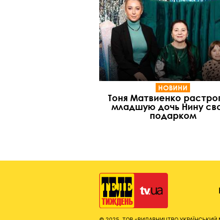
НОВИНИ
Тоня Матвиенко растро
младшую дочь Нину св
подарком
© 2025, ТОВ «ВИДАВНИЦТВО УКРАЇНСЬКИЙ МЕД