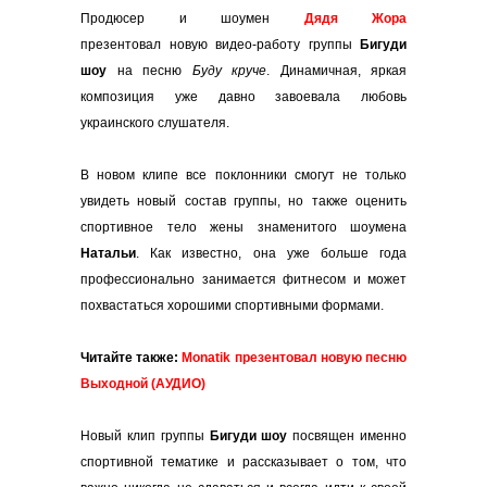
Продюсер и шоумен
Дядя Жора
презентовал новую видео-работу группы
Бигуди
шоу
на песню
Буду круче
. Динамичная, яркая
композиция уже давно завоевала любовь
украинского слушателя.
В новом клипе все поклонники смогут не только
увидеть новый состав группы, но также оценить
спортивное тело жены знаменитого шоумена
Натальи
. Как известно, она уже больше года
профессионально занимается фитнесом и может
похвастаться хорошими спортивными формами.
Читайте также:
Monatik презентовал новую песню
Выходной (АУДИО)
Новый клип группы
Бигуди шоу
посвящен именно
спортивной тематике и рассказывает о том, что