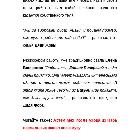
важно никогда не сдаваться и всегда идти к своей
цели, работать над собой, особенно если это
касается собственного тела.
"Мы за здоровый образ жизни, и подаем пример,
как нужно работать над собой"
, – рассказывает
семья
Дяди Жоры
.
Режиссером работы уже традиционно стала
Елена
Винярская
.
"Работать с
Еленой Винярской
всегда
очень приятно. Она умеет удивлять интересными
идеями и оригинальным виденьем картинки. В
этом клипе яркие девочки из
Бигуди шоу
покажут,
как быть круче всех"
, – рассказывает продюсер
Дядя Жора
.
Читайте также:
Артем Мех после ухода из Пара
нормальных нашел свою музу