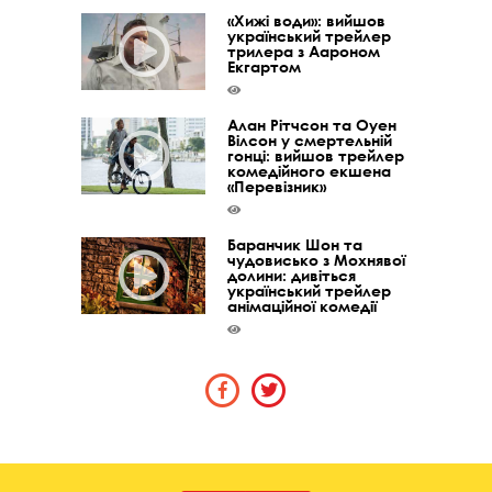
«Хижі води»: вийшов
український трейлер
трилера з Аароном
Екгартом
Алан Рітчсон та Оуен
Вілсон у смертельній
гонці: вийшов трейлер
комедійного екшена
«Перевізник»
Баранчик Шон та
чудовисько з Мохнявої
долини: дивіться
український трейлер
анімаційної комедії