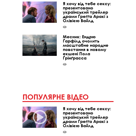
Я хочу від тебе сексу:
презентовано
український трейлер
драми Ґреґґа Аракі з
Олівією Вайлд
Месник: Ендрю
Ґарфілд очолить
масштабне народне
повстання в новому
екшені Пола
Ґрінґрасса
ПОПУЛЯРНЕ ВІДЕО
Я хочу від тебе сексу:
презентовано
український трейлер
драми Ґреґґа Аракі з
Олівією Вайлд