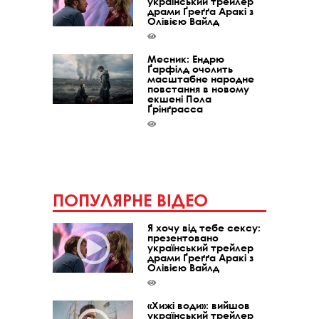
український трейлер
драми Ґреґґа Аракі з
Олівією Вайлд
Месник: Ендрю
Ґарфілд очолить
масштабне народне
повстання в новому
екшені Пола
Ґрінґрасса
ПОПУЛЯРНЕ ВІДЕО
Я хочу від тебе сексу:
презентовано
український трейлер
драми Ґреґґа Аракі з
Олівією Вайлд
«Хижі води»: вийшов
український трейлер