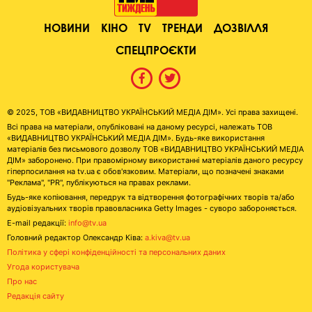
НОВИНИ
КІНО
TV
ТРЕНДИ
ДОЗВІЛЛЯ
СПЕЦПРОЄКТИ
© 2025, ТОВ «ВИДАВНИЦТВО УКРАЇНСЬКИЙ МЕДІА ДІМ». Усі права захищені.
Всі права на матеріали, опубліковані на даному ресурсі, належать ТОВ
«ВИДАВНИЦТВО УКРАЇНСЬКИЙ МЕДІА ДІМ». Будь-яке використання
матеріалів без письмового дозволу ТОВ «ВИДАВНИЦТВО УКРАЇНСЬКИЙ МЕДІА
ДІМ» заборонено. При правомірному використанні матеріалів даного ресурсу
гіперпосилання на tv.ua є обов'язковим. Матеріали, що позначені знаками
"Реклама", "PR", публікуються на правах реклами.
Будь-яке копіювання, передрук та відтворення фотографічних творів та/або
аудіовізуальних творів правовласника Getty Images - суворо забороняється.
E-mail редакції:
info@tv.ua
Головний редактор Олександр Ківа:
a.kiva@tv.ua
Політика у сфері конфіденційності та персональних даних
Угода користувача
Про нас
Редакція сайту