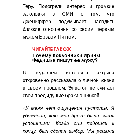
Теру.
Подогрели интерес и громкие
заголовки в СМИ о том, что
Джениффер подумывает наладить
близкие отношения со своим первым
мужем Брэдом Питтом.
ЧИТАЙТЕ ТАКОЖ
Почему поклонники Ирины
Федишин пишут ее мужу?
В недавнем интервью актриса
откровенно рассказала о личной жизни
и своем прошлом. Энистон не считает
свои предыдущие браки ошибкой:
«У меня нет ощущения пустоты. Я
убеждена, что мои браки были очень
успешными. Когда они подошли к
концу, был сделан выбор. Мы решили