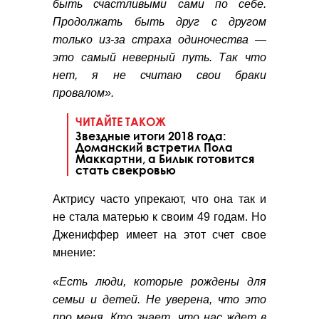
быть счастливыми сами по себе.
Продолжать быть друг с другом
только из-за страха одиночества —
это самый неверный путь. Так что
нет, я не считаю свои браки
провалом».
ЧИТАЙТЕ ТАКОЖ
Звездные итоги 2018 года:
Доманский встретил Пола
Маккартни, а Билык готовится
стать свекровью
Актрису часто упрекают, что она так и
не стала матерью к своим 49 годам. Но
Джениффер имеет на этот счет свое
мнение:
«Есть люди, которые рождены для
семьи и детей. Не уверена, что это
про меня. Кто знает, что нас ждет в