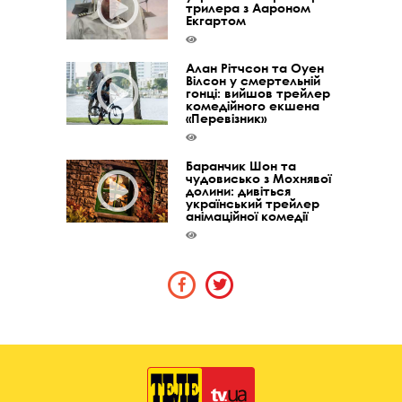
трилера з Аароном
Екгартом
Алан Рітчсон та Оуен
Вілсон у смертельній
гонці: вийшов трейлер
комедійного екшена
«Перевізник»
Баранчик Шон та
чудовисько з Мохнявої
долини: дивіться
український трейлер
анімаційної комедії