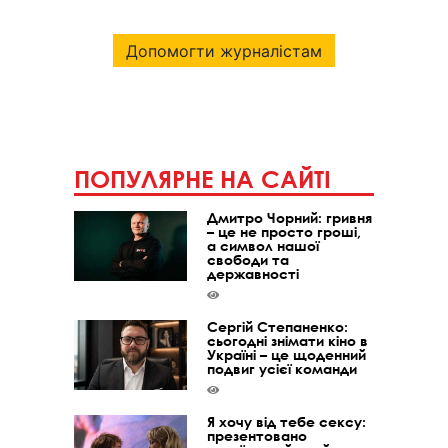
Допомогти журналістам
ПОПУЛЯРНЕ НА САЙТІ
Дмитро Чорний: гривня
– це не просто гроші,
а символ нашої
свободи та
державності
Сергій Степаненко:
сьогодні знімати кіно в
Україні – це щоденний
подвиг усієї команди
Я хочу від тебе сексу:
презентовано