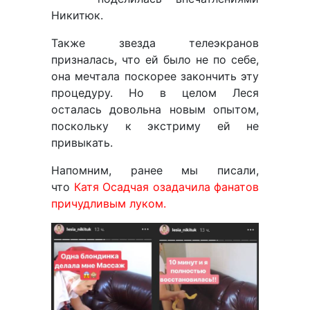
Никитюк.
Также звезда телеэкранов
призналась, что ей было не по себе,
она мечтала поскорее закончить эту
процедуру. Но в целом Леся
осталась довольна новым опытом,
поскольку к экстриму ей не
привыкать.
Напомним, ранее мы писали,
что
Катя Осадчая озадачила фанатов
причудливым луком.