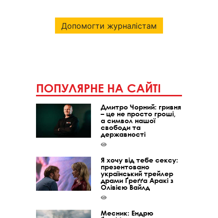
Допомогти журналістам
ПОПУЛЯРНЕ НА САЙТІ
Дмитро Чорний: гривня
– це не просто гроші,
а символ нашої
свободи та
державності
Я хочу від тебе сексу:
презентовано
український трейлер
драми Ґреґґа Аракі з
Олівією Вайлд
Месник: Ендрю