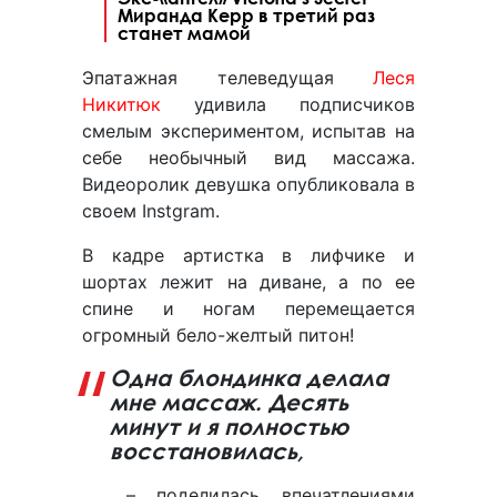
Миранда Керр в третий раз
станет мамой
Эпатажная телеведущая
Леся
Никитюк
удивила подписчиков
смелым экспериментом, испытав на
себе необычный вид массажа.
Видеоролик девушка опубликовала в
своем Instgram.
В кадре артистка в лифчике и
шортах лежит на диване, а по ее
спине и ногам перемещается
огромный бело-желтый питон!
Одна блондинка делала
мне массаж. Десять
минут и я полностью
восстановилась,
– поделилась впечатлениями