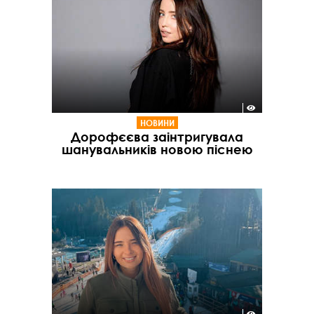
НОВИНИ
Дорофєєва заінтригувала
шанувальників новою піснею