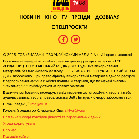
НОВИНИ
КІНО
TV
ТРЕНДИ
ДОЗВІЛЛЯ
СПЕЦПРОЄКТИ
© 2025, ТОВ «ВИДАВНИЦТВО УКРАЇНСЬКИЙ МЕДІА ДІМ». Усі права захищені.
Всі права на матеріали, опубліковані на даному ресурсі, належать ТОВ
«ВИДАВНИЦТВО УКРАЇНСЬКИЙ МЕДІА ДІМ». Будь-яке використання
матеріалів без письмового дозволу ТОВ «ВИДАВНИЦТВО УКРАЇНСЬКИЙ МЕДІА
ДІМ» заборонено. При правомірному використанні матеріалів даного ресурсу
гіперпосилання на tv.ua є обов'язковим. Матеріали, що позначені знаками
"Реклама", "PR", публікуються на правах реклами.
Будь-яке копіювання, передрук та відтворення фотографічних творів та/або
аудіовізуальних творів правовласника Getty Images - суворо забороняється.
E-mail редакції:
info@tv.ua
Головний редактор Олександр Ківа:
a.kiva@tv.ua
Політика у сфері конфіденційності та персональних даних
Угода користувача
Про нас
Редакція сайту