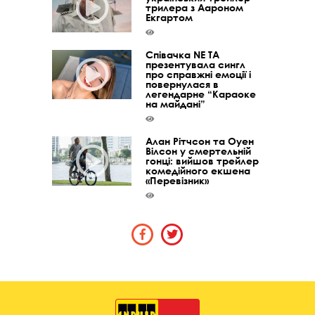
трилера з Аароном
Екгартом
Співачка NE TA
презентувала сингл
про справжні емоції і
повернулася в
легендарне “Караоке
на майдані”
Алан Рітчсон та Оуен
Вілсон у смертельній
гонці: вийшов трейлер
комедійного екшена
«Перевізник»