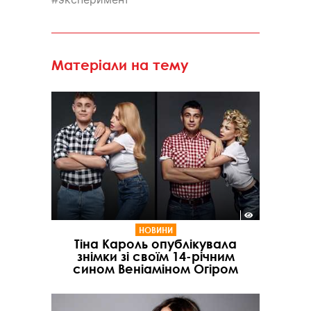
Матеріали на тему
НОВИНИ
Тіна Кароль опублікувала
знімки зі своїм 14-річним
сином Веніаміном Огіром