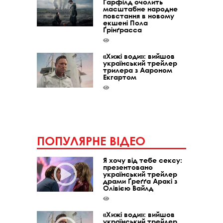
Ґарфілд очолить
масштабне народне
повстання в новому
екшені Пола
Ґрінґрасса
«Хижі води»: вийшов
український трейлер
трилера з Аароном
Екгартом
ПОПУЛЯРНЕ ВІДЕО
Я хочу від тебе сексу:
презентовано
український трейлер
драми Ґреґґа Аракі з
Олівією Вайлд
«Хижі води»: вийшов
український трейлер