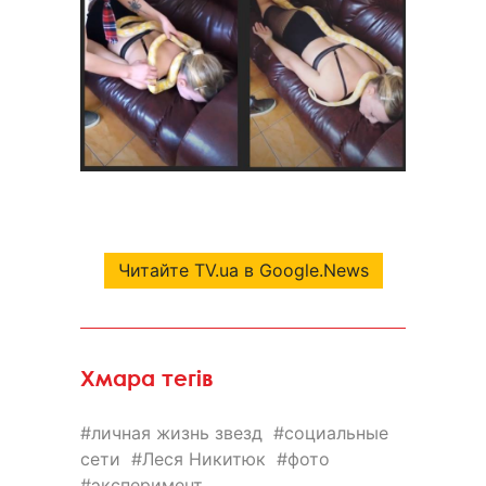
Читайте TV.ua в Google.News
Хмара тегів
личная жизнь звезд
социальные
сети
Леся Никитюк
фото
эксперимент