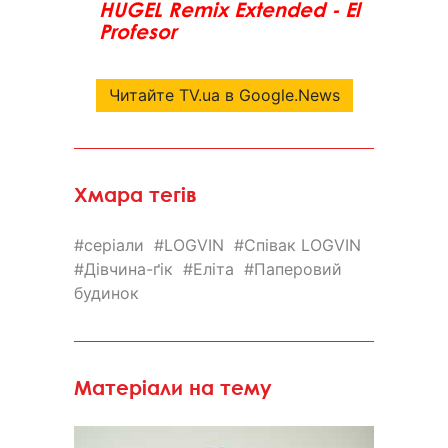
HUGEL Remix Extended - El
Profesor
Читайте TV.ua в Google.News
Хмара тегів
серіали
LOGVIN
Співак LOGVIN
Дівчина-ґік
Еліта
Паперовий
будинок
Матеріали на тему