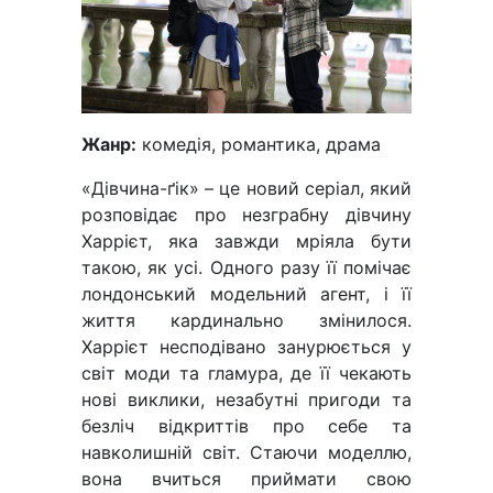
Жанр:
комедія, романтика, драма
«Дівчина-ґік» – це новий серіал, який
розповідає про незграбну дівчину
Харрієт, яка завжди мріяла бути
такою, як усі. Одного разу її помічає
лондонський модельний агент, і її
життя кардинально змінилося.
Харрієт несподівано занурюється у
світ моди та гламура, де її чекають
нові виклики, незабутні пригоди та
безліч відкриттів про себе та
навколишній світ. Стаючи моделлю,
вона вчиться приймати свою