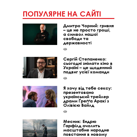
ПОПУЛЯРНЕ НА САЙТІ
Дмитро Чорний: гривня
– це не просто гроші,
а символ нашої
свободи та
державності
Сергій Степаненко:
сьогодні знімати кіно в
Україні – це щоденний
подвиг усієї команди
Я хочу від тебе сексу:
презентовано
український трейлер
драми Ґреґґа Аракі з
Олівією Вайлд
Месник: Ендрю
Ґарфілд очолить
масштабне народне
повстання в новому