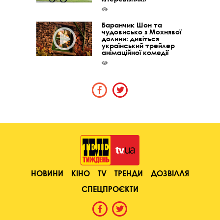
Баранчик Шон та
чудовисько з Мохнявої
долини: дивіться
український трейлер
анімаційної комедії
НОВИНИ
КІНО
TV
ТРЕНДИ
ДОЗВІЛЛЯ
СПЕЦПРОЄКТИ