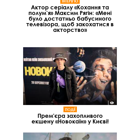
ІНТЕРВ'Ю
Актор серіалу «Кохання та
полум’я» Максим Рягін: «Мені
було достатньо бабусиного
телевізора, щоб закохатися в
акторство»
ПОДІЇ
Прем'єра захопливого
екшену «Новокаїн» у Києві!