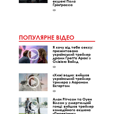
екшені Пола
Ґрінґрасса
ПОПУЛЯРНЕ ВІДЕО
Я хочу від тебе сексу:
презентовано
український трейлер
драми Ґреґґа Аракі з
Олівією Вайлд
«Хижі води»: вийшов
український трейлер
трилера з Аароном
Екгартом
Алан Рітчсон та Оуен
Вілсон у смертельній
гонці: вийшов трейлер
комедійного екшена
«Перевізник»