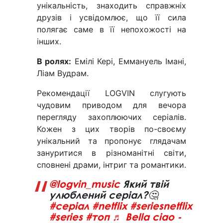
унікальність, знаходить справжніх
друзів і усвідомлює, що її сила
полягає саме в її непохожості на
інших.
В ролях:
Емілі Кері, Еммануель Імані,
Ліам Вудрам.
Рекомендації LOGVIN слугують
чудовим приводом для вечора
перегляду захоплюючих серіалів.
Кожен з цих творів по-своєму
унікальний та пропонує глядачам
зануритися в різноманітні світи,
сповнені драми, інтриг та романтики.
@logvin_music
Який твій
улюблений серіал?🤔
#серіал
#netflix
#seriesnetflix
#series
#топ
♬ Bella ciao -