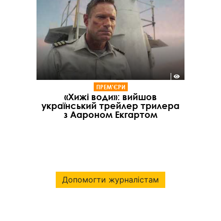
ПРЕМ'ЄРИ
«Хижі води»: вийшов
український трейлер трилера
з Аароном Екгартом
Допомогти журналістам