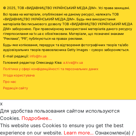
© 2025, ТОВ «ВИДАВНИЦТВО УКРАЇНСЬКИЙ МЕДІА ДІМ». Усі права захищені.
Всі права на матеріали, опубліковані на даному ресурсі, належать ТОВ
«ВИДАВНИЦТВО УКРАЇНСЬКИЙ МЕДІА ДІМ». Будь-яке використання
матеріалів без письмового дозволу ТОВ «ВИДАВНИЦТВО УКРАЇНСЬКИЙ МЕДІА
ДІМ» заборонено. При правомірному використанні матеріалів даного ресурсу
гіперпосилання на tv.ua є обов'язковим. Матеріали, що позначені знаками
"Реклама", "PR", публікуються на правах реклами.
Будь-яке копіювання, передрук та відтворення фотографічних творів та/або
аудіовізуальних творів правовласника Getty Images - суворо забороняється.
E-mail редакції:
info@tv.ua
Головний редактор Олександр Ківа:
a.kiva@tv.ua
Політика у сфері конфіденційності та персональних даних
Угода користувача
Про нас
Редакція сайту
x
Для удобства пользования сайтом используются
Cookies.
Подробнее...
This website uses Cookies to ensure you get the best
experience on our website.
Learn more...
Ознакомлен(а) /