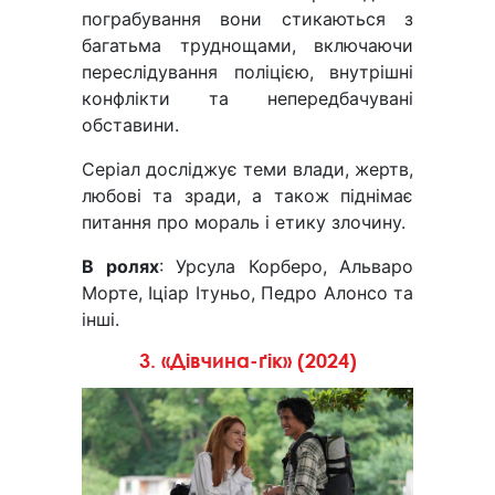
пограбування вони стикаються з
багатьма труднощами, включаючи
переслідування поліцією, внутрішні
конфлікти та непередбачувані
обставини.
Серіал досліджує теми влади, жертв,
любові та зради, а також піднімає
питання про мораль і етику злочину.
В ролях
: Урсула Корберо, Альваро
Морте, Іціар Ітуньо, Педро Алонсо та
інші.
3. «Дівчина-ґік» (2024)