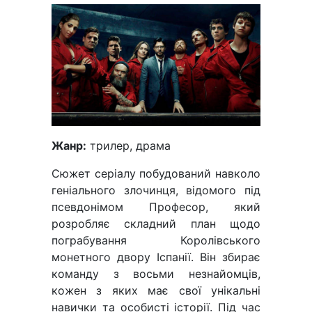
Жанр:
трилер, драма
Сюжет серіалу побудований навколо
геніального злочинця, відомого під
псевдонімом Професор, який
розробляє складний план щодо
пограбування Королівського
монетного двору Іспанії. Він збирає
команду з восьми незнайомців,
кожен з яких має свої унікальні
навички та особисті історії. Під час