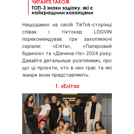
ЧИТАЙТЕ ТАКОЖ
ТОП-3 знаки зодіаку, які є
найкращими коханцями
Нещодавно на своїй TikTok-сторінці
cпівак і тіктокер LOGVIN
порекомендував три захоплюючі
серіали: «Еліта», «Паперовий
будинок» та «Дівчина-ґік» 2024 року.
Давайте детальніше розглянемо, про
що ці проєкти, хто в них грає та які
жанри вони представляють.
1. «Еліта»