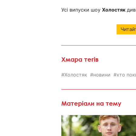
Усі випуски шоу
Холостяк
див
Читайт
Хмара тегів
Холостяк
новини
хто пок
Матеріали на тему