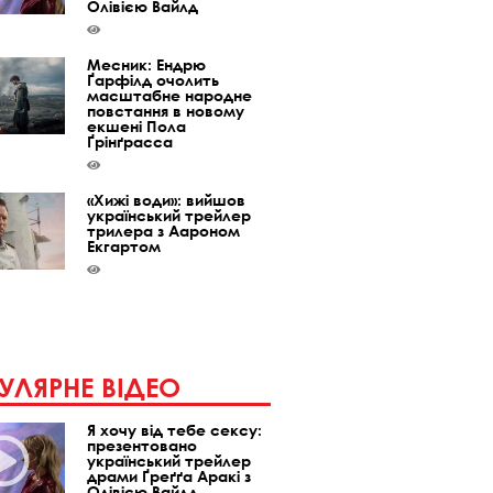
Олівією Вайлд
Месник: Ендрю
Ґарфілд очолить
масштабне народне
повстання в новому
екшені Пола
Ґрінґрасса
«Хижі води»: вийшов
український трейлер
трилера з Аароном
Екгартом
УЛЯРНЕ ВІДЕО
Я хочу від тебе сексу:
презентовано
український трейлер
драми Ґреґґа Аракі з
Олівією Вайлд