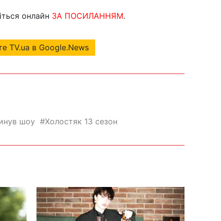
іться онлайн
ЗА ПОСИЛАННЯМ
.
е TV.ua в Google.News
инув шоу
Холостяк 13 сезон