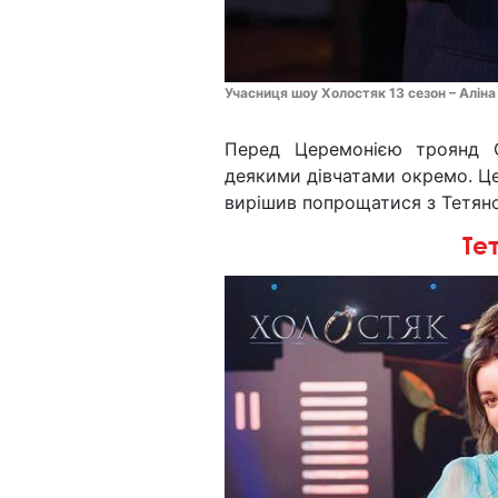
Учасниця шоу Холостяк 13 сезон – Аліна
Перед Церемонією троянд О
деякими дівчатами окремо. Це
вирішив попрощатися з Тетян
Те