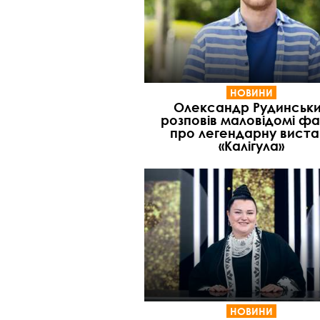
НОВИНИ
Олександр Рудинськ
розповів маловідомі ф
про легендарну виста
«Калігула»
НОВИНИ