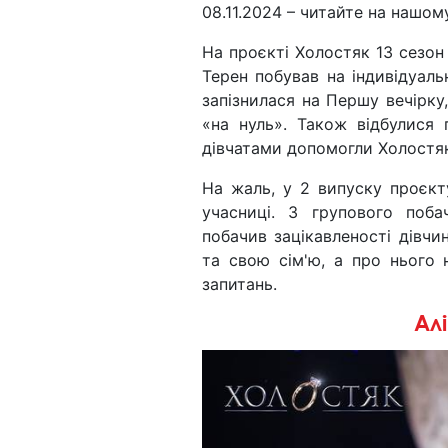
08.11.2024 – читайте на нашому
На проєкті Холостяк 13 сезон
Терен побував на індивідуаль
запізнилася на Першу вечірку
«на нуль». Також відбулися г
дівчатами допомогли Холостяк
На жаль, у 2 випуску проєкт
учасниці. З групового поба
побачив зацікавленості дівчи
та свою сім'ю, а про нього н
запитань.
Ал