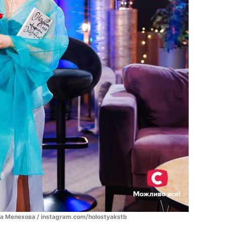
а Мелехова / instagram.com/holostyakstb