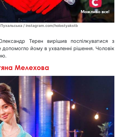
 Пухальська / instagram.com/holostyakstb
лександр Терен вирішив поспілкуватися з
 допомогло йому в ухваленні рішення. Чоловік
ою.
тяна Мелехова