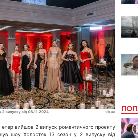
ПОП
у 2 випуску від 08.11.2024
stb.ua
 в етер вийшов 2 випуск романтичного проєкту
инув шоу Холостяк 13 сезон у 2 випуску від