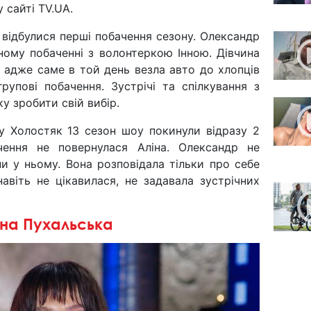
 сайті TV.UA.
 відбулися перші побачення сезону. Олександр
ному побаченні з волонтеркою Інною. Дівчина
, адже саме в той день везла авто до хлопців
рупові побачення. Зустрічі та спілкування з
у зробити свій вибір.
у Холостяк 13 сезон шоу покинули відразу 2
чення не повернулася Аліна. Олександр не
ни у ньому. Вона розповідала тільки про себе
авіть не цікавилася, не задавала зустрічних
іна Пухальська