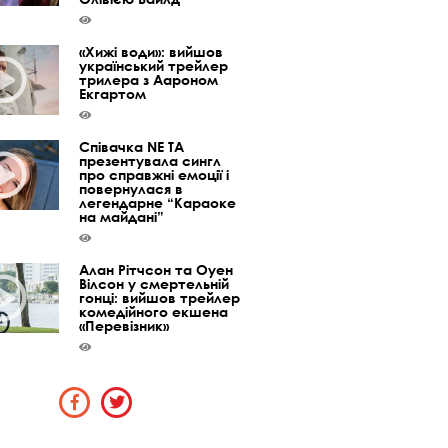
«Хижі води»: вийшов
український трейлер
трилера з Аароном
Екгартом
Співачка NE TA
презентувала сингл
про справжні емоції і
повернулася в
легендарне “Караоке
на майдані”
Алан Рітчсон та Оуен
Вілсон у смертельній
гонці: вийшов трейлер
комедійного екшена
«Перевізник»