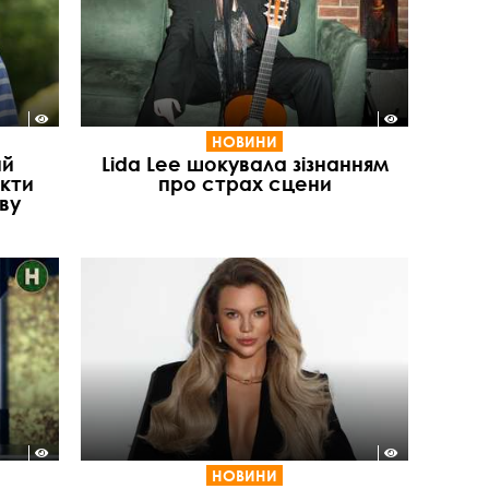
НОВИНИ
ий
Lida Lee шокувала зізнанням
акти
про страх сцени
ву
НОВИНИ