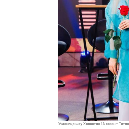
Учасниця шоу Холостяк 13 сезон – Тетян