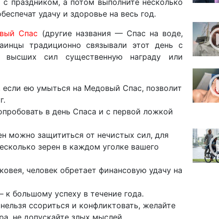
 с праздником, а потом выполните несколько
беспечат удачу и здоровье на весь год.
вый Спас
(другие названия — Спас на воде,
раинцы традиционно связывали этот день с
т высших сил существенную награду или
, если ею умыться на Медовый Спас, позволит
г.
опробовать в день Спаса и с первой ложкой
н можно защититься от нечистых сил, для
несколько зерен в каждом уголке вашего
овея, человек обретает финансовую удачу на
 к большому успеху в течение года.
 нельзя ссориться и конфликтовать, желайте
а, не допускайте злых мыслей.