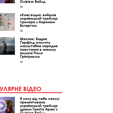
Олівією Вайлд
«Хижі води»: вийшов
український трейлер
трилера з Аароном
Екгартом
Месник: Ендрю
Ґарфілд очолить
масштабне народне
повстання в новому
екшені Пола
Ґрінґрасса
УЛЯРНЕ ВІДЕО
Я хочу від тебе сексу:
презентовано
український трейлер
драми Ґреґґа Аракі з
Олівією Вайлд