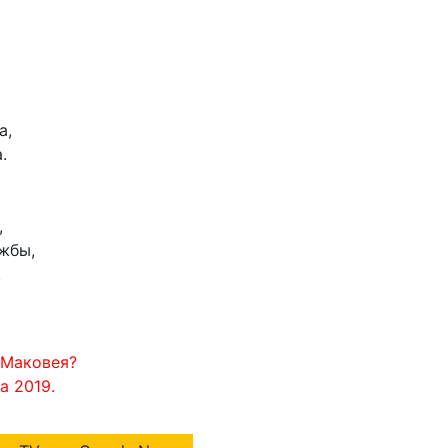
а,
.
,
жбы,
.
 Маковея?
а 2019.