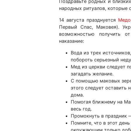
Поздравьте родных и близких
народных ритуалов, которые о
14 августа празднуется
Медо
Первый Спас, Маковея). Ук
возможностью получить о
наказание:
Вода из трех источников
побороть серьезный неду
Мед из церкви следует п
загадать желание.
С помощью маковых зере
этого следует оставить 
дома.
Помогая ближнему на Мак
весь год.
Промокнуть в праздник —
Помните, что в этот день
окружающим только добр