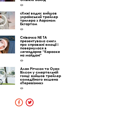
«Хижі води»: вийшов
український трейлер
трилера з Аароном
Екгартом
Співачка NE TA
презентувала сингл
про справжні емоції і
повернулася в
легендарне “Караоке
на майдані”
Алан Рітчсон та Оуен
Вілсон у смертельній
гонці: вийшов трейлер
комедійного екшена
«Перевізник»