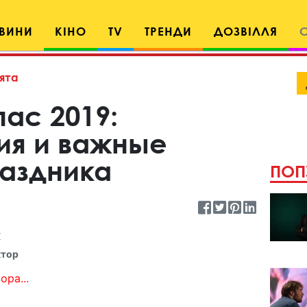
ВИНИ
КІНО
TV
ТРЕНДИ
ДОЗВІЛЛЯ
ята
ас 2019:
ия и важные
аздника
ПОП
к
ктор
ора...