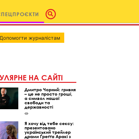
СПЕЦПРОЄКТИ
Допомогти журналістам
УЛЯРНЕ НА САЙТІ
Дмитро Чорний: гривня
– це не просто гроші,
а символ нашої
свободи та
державності
Я хочу від тебе сексу:
презентовано
український трейлер
драми Ґреґґа Аракі з