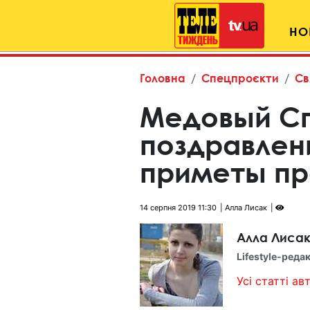
НО
Головна
Спецпроєкти
Св
Медовый Сп
поздравлен
приметы пр
14 серпня 2019 11:30
Алла Лисак
Алла Лиса
Lifestyle-реда
Усі статті авт