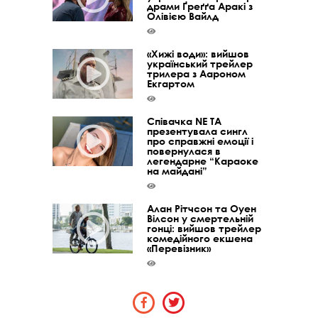
драми Ґреґґа Аракі з
Олівією Вайлд
«Хижі води»: вийшов
український трейлер
трилера з Аароном
Екгартом
Співачка NE TA
презентувала сингл
про справжні емоції і
повернулася в
легендарне “Караоке
на майдані”
Алан Рітчсон та Оуен
Вілсон у смертельній
гонці: вийшов трейлер
комедійного екшена
«Перевізник»