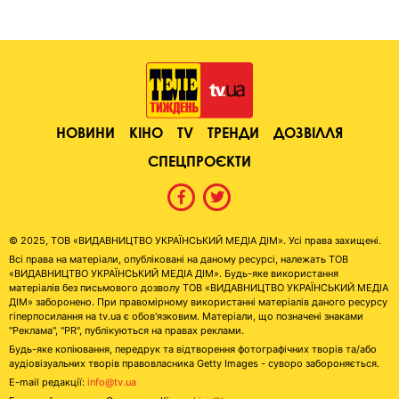
НОВИНИ
КІНО
TV
ТРЕНДИ
ДОЗВІЛЛЯ
СПЕЦПРОЄКТИ
© 2025, ТОВ «ВИДАВНИЦТВО УКРАЇНСЬКИЙ МЕДІА ДІМ». Усі права захищені.
Всі права на матеріали, опубліковані на даному ресурсі, належать ТОВ
«ВИДАВНИЦТВО УКРАЇНСЬКИЙ МЕДІА ДІМ». Будь-яке використання
матеріалів без письмового дозволу ТОВ «ВИДАВНИЦТВО УКРАЇНСЬКИЙ МЕДІА
ДІМ» заборонено. При правомірному використанні матеріалів даного ресурсу
гіперпосилання на tv.ua є обов'язковим. Матеріали, що позначені знаками
"Реклама", "PR", публікуються на правах реклами.
Будь-яке копіювання, передрук та відтворення фотографічних творів та/або
аудіовізуальних творів правовласника Getty Images - суворо забороняється.
E-mail редакції:
info@tv.ua