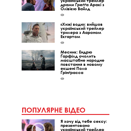
український трейлер
драми Ґреґґа Аракі з
Олівією Вайлд
«Хижі води»: вийшов
український трейлер
трилера з Аароном
Екгартом
Месник: Ендрю
Ґарфілд очолить
масштабне народне
повстання в новому
екшені Пола
Ґрінґрасса
ПОПУЛЯРНЕ ВІДЕО
Я хочу від тебе сексу:
презентовано
український трейлер