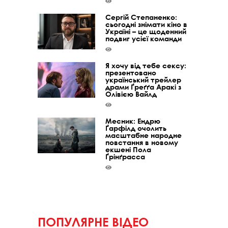
Сергій Степаненко:
сьогодні знімати кіно в
Україні – це щоденний
подвиг усієї команди
Я хочу від тебе сексу:
презентовано
український трейлер
драми Ґреґґа Аракі з
Олівією Вайлд
Месник: Ендрю
Ґарфілд очолить
масштабне народне
повстання в новому
екшені Пола
Ґрінґрасса
ПОПУЛЯРНЕ ВІДЕО