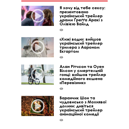
Я хочу від тебе сексу:
презентовано
український трейлер
драми Ґреґґа Аракі з
Олівією Вайлд
«Хижі води»: вийшов
український трейлер
трилера з Аароном
Екгартом
Алан Рітчсон та Оуен
Вілсон у смертельній
гонці: вийшов трейлер
комедійного екшена
«Перевізник»
Баранчик Шон та
чудовисько з Мохнявої
долини: дивіться
український трейлер
анімаційної комедії