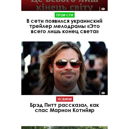
ПРЕМ'ЄРИ
В сети появился украинский
трейлер мелодрамы «Это
всего лишь конец света»
НОВИНИ
Брэд Питт рассказал, как
спас Марион Котийяр