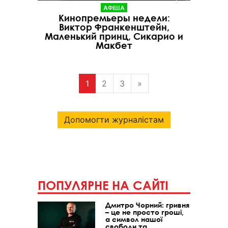
АФІША
Кинопремьеры недели:
Виктор Франкенштейн,
Маленький принц, Сикарио и
Макбет
1
2
3
»
Допомогти журналістам
ПОПУЛЯРНЕ НА САЙТІ
Дмитро Чорний: гривня
– це не просто гроші,
а символ нашої
свободи та