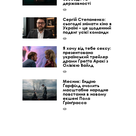
державності
Сергій Степаненко:
сьогодні знімати кіно в
Україні – це щоденний
подвиг усієї команди
Я хочу від тебе сексу:
презентовано
український трейлер
драми Ґреґґа Аракі з
Олівією Вайлд
Месник: Ендрю
Ґарфілд очолить
масштабне народне
повстання в новому
екшені Пола
Ґрінґрасса