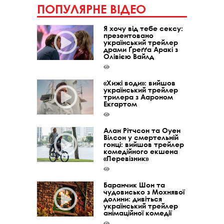
ПОПУЛЯРНЕ ВІДЕО
Я хочу від тебе сексу:
презентовано
український трейлер
драми Ґреґґа Аракі з
Олівією Вайлд
«Хижі води»: вийшов
український трейлер
трилера з Аароном
Екгартом
Алан Рітчсон та Оуен
Вілсон у смертельній
гонці: вийшов трейлер
комедійного екшена
«Перевізник»
Баранчик Шон та
чудовисько з Мохнявої
долини: дивіться
український трейлер
анімаційної комедії