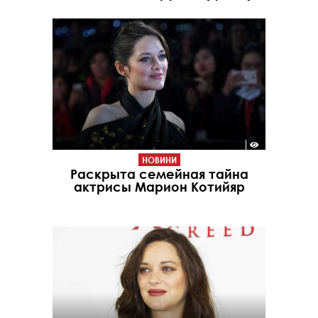
НОВИНИ
Раскрыта семейная тайна
актрисы Марион Котийяр