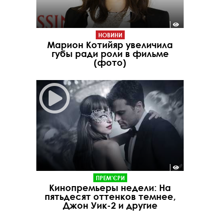
НОВИНИ
Марион Котийяр увеличила
губы ради роли в фильме
(фото)
ПРЕМ'ЄРИ
Кинопремьеры недели: На
пятьдесят оттенков темнее,
Джон Уик-2 и другие