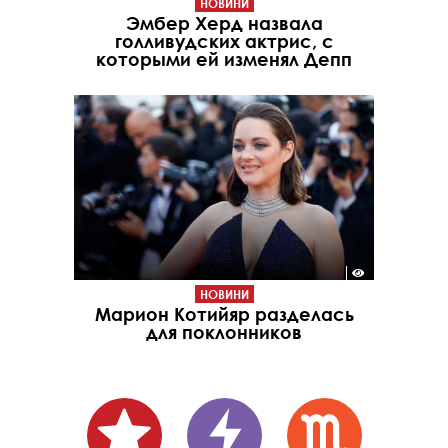
НОВИНИ
Эмбер Херд назвала
голливудских актрис, с
которыми ей изменял Депп
НОВИНИ
Марион Котийяр разделась
для поклонников