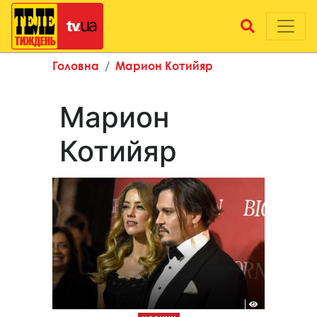
Головна
Марион Котийяр
Марион
Котийяр