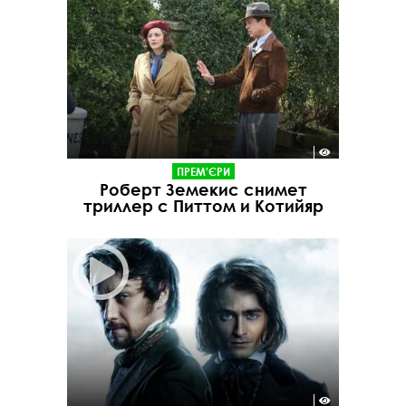
ПРЕМ'ЄРИ
Роберт Земекис снимет
триллер с Питтом и Котийяр