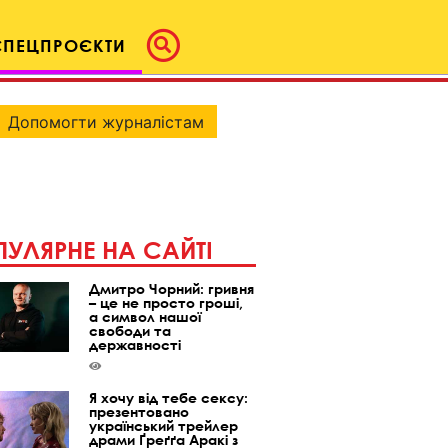
СПЕЦПРОЄКТИ
Допомогти журналістам
УЛЯРНЕ НА САЙТІ
Дмитро Чорний: гривня
– це не просто гроші,
а символ нашої
свободи та
державності
Я хочу від тебе сексу:
презентовано
український трейлер
драми Ґреґґа Аракі з