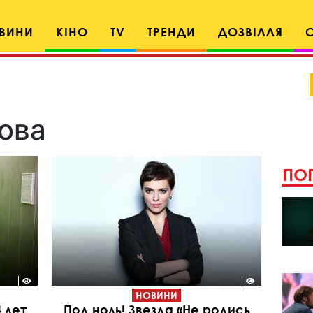
ВИНИ
КІНО
TV
ТРЕНДИ
ДОЗВІЛЛЯ
ова
ПОП
НОВИНИ
 лет
Под ноль! Звезда «Не родись