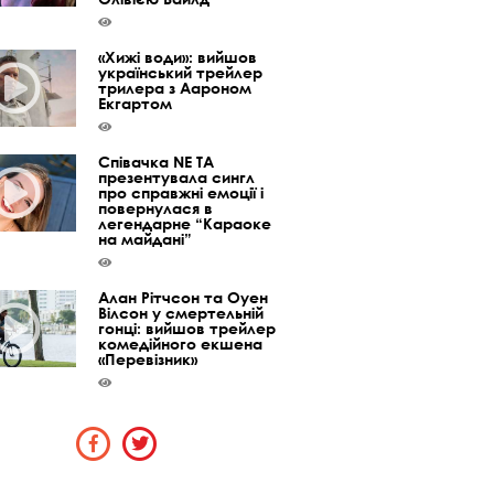
«Хижі води»: вийшов
український трейлер
трилера з Аароном
Екгартом
Співачка NE TA
презентувала сингл
про справжні емоції і
повернулася в
легендарне “Караоке
на майдані”
Алан Рітчсон та Оуен
Вілсон у смертельній
гонці: вийшов трейлер
комедійного екшена
«Перевізник»