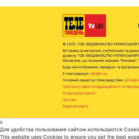
© 2025, ТОВ «ВИДАВНИЦТВО УКРАЇНСЬКИЙ МЕД
Всі права на матеріали, опубліковані на д
дозволу ТОВ «ВИДАВНИЦТВО УКРАЇНСЬКИЙ МЕДІ
Матеріали, що позначені знаками "Реклама", 
Будь-яке копіювання, передрук та відтворенн
E-mail редакції:
info@tv.ua
Головний редактор Олександр Ківа:
a.kiva@t
Політика у сфері конфіденційності та персон
Угода користувача
Про нас
Редакція сайту
x
Для удобства пользования сайтом используются Cooki
This website uses Cookies to ensure you get the best exp