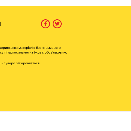
И
користання матеріалів без письмового
гіперпосилання на tv.ua є обов'язковим.
s - суворо забороняється.