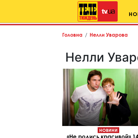
НО
Головна
Нелли Уварова
Нелли Увар
НОВИНИ
«Не родись красивой» 14