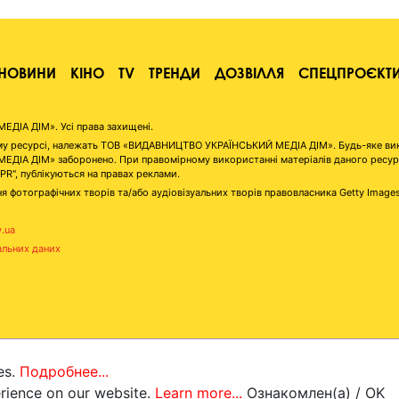
НОВИНИ
КІНО
TV
ТРЕНДИ
ДОЗВІЛЛЯ
СПЕЦПРОЄКТ
ІА ДІМ». Усі права захищені.
аному ресурсі, належать ТОВ «ВИДАВНИЦТВО УКРАЇНСЬКИЙ МЕДІА ДІМ». Будь-яке ви
А ДІМ» заборонено. При правомірному використанні матеріалів даного ресурсу 
"PR", публікуються на правах реклами.
я фотографічних творів та/або аудіовізуальних творів правовласника Getty Image
v.ua
альних даних
es.
Подробнее...
erience on our website.
Learn more...
Ознакомлен(а) / OK