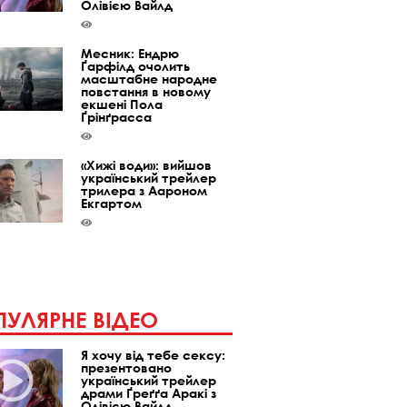
Олівією Вайлд
Месник: Ендрю
Ґарфілд очолить
масштабне народне
повстання в новому
екшені Пола
Ґрінґрасса
«Хижі води»: вийшов
український трейлер
трилера з Аароном
Екгартом
УЛЯРНЕ ВІДЕО
Я хочу від тебе сексу:
презентовано
український трейлер
драми Ґреґґа Аракі з
Олівією Вайлд