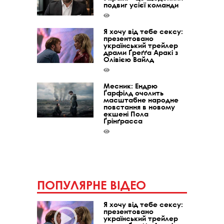
подвиг усієї команди
Я хочу від тебе сексу:
презентовано
український трейлер
драми Ґреґґа Аракі з
Олівією Вайлд
Месник: Ендрю
Ґарфілд очолить
масштабне народне
повстання в новому
екшені Пола
Ґрінґрасса
ПОПУЛЯРНЕ ВІДЕО
Я хочу від тебе сексу:
презентовано
український трейлер