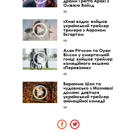
драми Ґреґґа Аракі з
Олівією Вайлд
«Хижі води»: вийшов
український трейлер
трилера з Аароном
Екгартом
Алан Рітчсон та Оуен
Вілсон у смертельній
гонці: вийшов трейлер
комедійного екшена
«Перевізник»
Баранчик Шон та
чудовисько з Мохнявої
долини: дивіться
український трейлер
анімаційної комедії