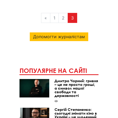
«
1
2
3
Допомогти журналістам
ПОПУЛЯРНЕ НА САЙТІ
Дмитро Чорний: гривня
– це не просто гроші,
а символ нашої
свободи та
державності
Сергій Степаненко:
сьогодні знімати кіно в
Україні – це щоденний