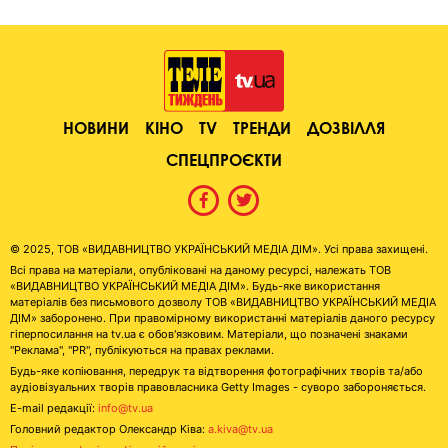
НОВИНИ
КІНО
TV
ТРЕНДИ
ДОЗВІЛЛЯ
СПЕЦПРОЄКТИ
© 2025, ТОВ «ВИДАВНИЦТВО УКРАЇНСЬКИЙ МЕДІА ДІМ». Усі права захищені.
Всі права на матеріали, опубліковані на даному ресурсі, належать ТОВ
«ВИДАВНИЦТВО УКРАЇНСЬКИЙ МЕДІА ДІМ». Будь-яке використання
матеріалів без письмового дозволу ТОВ «ВИДАВНИЦТВО УКРАЇНСЬКИЙ МЕДІА
ДІМ» заборонено. При правомірному використанні матеріалів даного ресурсу
гіперпосилання на tv.ua є обов'язковим. Матеріали, що позначені знаками
"Реклама", "PR", публікуються на правах реклами.
Будь-яке копіювання, передрук та відтворення фотографічних творів та/або
аудіовізуальних творів правовласника Getty Images - суворо забороняється.
E-mail редакції:
info@tv.ua
Головний редактор Олександр Ківа:
a.kiva@tv.ua