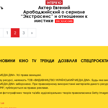
ІНТЕРВ'Ю
ть
Актер Евгений
Арабаджийский о сериале
“Экстрасенс” и отношении к
мистике
ЕКСКЛЮЗИВ
«
1
2
3
»
НОВИНИ
КІНО
TV
ТРЕНДИ
ДОЗВІЛЛЯ
СПЕЦПРОЄКТ
ІА ДІМ». Усі права захищені.
аному ресурсі, належать ТОВ «ВИДАВНИЦТВО УКРАЇНСЬКИЙ МЕДІА ДІМ». Будь-яке ви
А ДІМ» заборонено. При правомірному використанні матеріалів даного ресурсу 
"PR", публікуються на правах реклами.
я фотографічних творів та/або аудіовізуальних творів правовласника Getty Image
v.ua