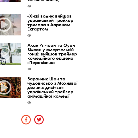
«Хижі води»: вийшов
український трейлер
трилера з Аароном
Екгартом
Алан Рітчсон та Оуен
Вілсон у смертельній
гонці: вийшов трейлер
комедійного екшена
«Перевізник»
Баранчик Шон та
чудовисько з Мохнявої
долини: дивіться
український трейлер
анімаційної комедії