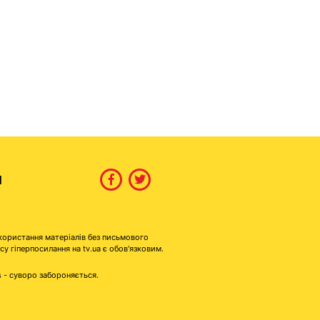
И
користання матеріалів без письмового
гіперпосилання на tv.ua є обов'язковим.
s - суворо забороняється.