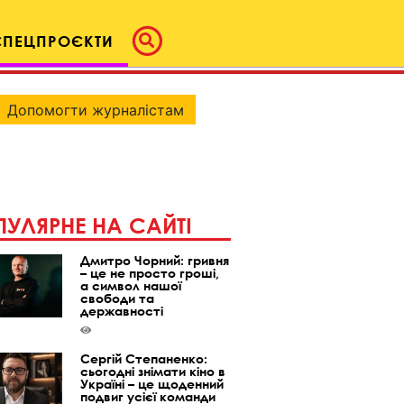
СПЕЦПРОЄКТИ
Допомогти журналістам
УЛЯРНЕ НА САЙТІ
Дмитро Чорний: гривня
– це не просто гроші,
а символ нашої
свободи та
державності
Сергій Степаненко:
сьогодні знімати кіно в
Україні – це щоденний
подвиг усієї команди