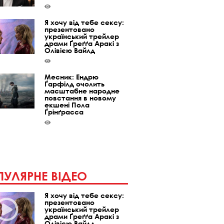
Я хочу від тебе сексу:
презентовано
український трейлер
драми Ґреґґа Аракі з
Олівією Вайлд
Месник: Ендрю
Ґарфілд очолить
масштабне народне
повстання в новому
екшені Пола
Ґрінґрасса
УЛЯРНЕ ВІДЕО
Я хочу від тебе сексу:
презентовано
український трейлер
драми Ґреґґа Аракі з
Олівією Вайлд