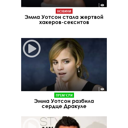
НОВИНИ
Эмма Уотсон стала жертвой
хакеров-секситов
ПРЕМ'ЄРИ
Эмма Уотсон разбила
сердце Дракуле