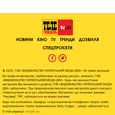
НОВИНИ
КІНО
TV
ТРЕНДИ
ДОЗВІЛЛЯ
СПЕЦПРОЄКТИ
© 2025, ТОВ «ВИДАВНИЦТВО УКРАЇНСЬКИЙ МЕДІА ДІМ». Усі права захищені.
Всі права на матеріали, опубліковані на даному ресурсі, належать ТОВ
«ВИДАВНИЦТВО УКРАЇНСЬКИЙ МЕДІА ДІМ». Будь-яке використання
матеріалів без письмового дозволу ТОВ «ВИДАВНИЦТВО УКРАЇНСЬКИЙ МЕДІА
ДІМ» заборонено. При правомірному використанні матеріалів даного ресурсу
гіперпосилання на tv.ua є обов'язковим. Матеріали, що позначені знаками
"Реклама", "PR", публікуються на правах реклами.
Будь-яке копіювання, передрук та відтворення фотографічних творів та/або
аудіовізуальних творів правовласника Getty Images - суворо забороняється.
E-mail редакції:
info@tv.ua