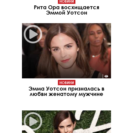
НОВИНИ
Рита Ора восхищается
Эммой Уотсон
НОВИНИ
Эмма Уотсон призналась в
любви женатому мужчине