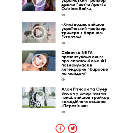
український трейлер
драми Ґреґґа Аракі з
Олівією Вайлд
«Хижі води»: вийшов
український трейлер
трилера з Аароном
Екгартом
Співачка NE TA
презентувала сингл
про справжні емоції і
повернулася в
легендарне “Караоке
на майдані”
Алан Рітчсон та Оуен
Вілсон у смертельній
гонці: вийшов трейлер
комедійного екшена
«Перевізник»