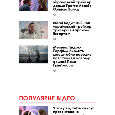
український трейлер
драми Ґреґґа Аракі з
Олівією Вайлд
«Хижі води»: вийшов
український трейлер
трилера з Аароном
Екгартом
Месник: Ендрю
Ґарфілд очолить
масштабне народне
повстання в новому
екшені Пола
Ґрінґрасса
ПОПУЛЯРНЕ ВІДЕО
Я хочу від тебе сексу:
презентовано