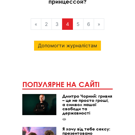
принцессой?
«
2
3
4
5
6
»
Допомогти журналістам
ПОПУЛЯРНЕ НА САЙТІ
Дмитро Чорний: гривня
– це не просто гроші,
а символ нашої
свободи та
державності
Я хочу від тебе сексу:
презентовано