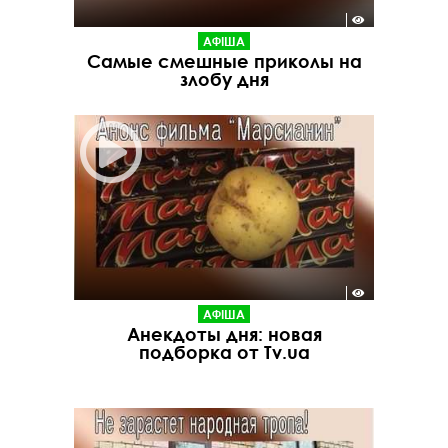
АФІША
Самые смешные приколы на
злобу дня
АФІША
Анекдоты дня: новая
подборка от Tv.ua