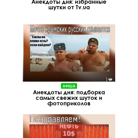
Анекдоты дня: избранные
шутки от Tv.ua
АФІША
Анекдоты дня: подборка
самых свежих шуток и
фотоприколов