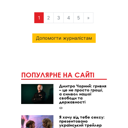
1
2
3
4
5
»
Допомогти журналістам
ПОПУЛЯРНЕ НА САЙТІ
Дмитро Чорний: гривня
– це не просто гроші,
а символ нашої
свободи та
державності
Я хочу від тебе сексу:
презентовано
український трейлер