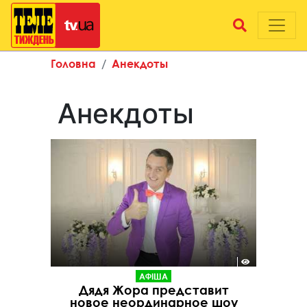
Головна
Анекдоты
Анекдоты
АФІША
Дядя Жора представит
новое неординарное шоу