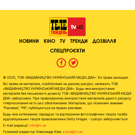
НОВИНИ
КІНО
TV
ТРЕНДИ
ДОЗВІЛЛЯ
СПЕЦПРОЄКТИ
© 2025, ТОВ «ВИДАВНИЦТВО УКРАЇНСЬКИЙ МЕДІА ДІМ». Усі права захищені.
Всі права на матеріали, опубліковані на даному ресурсі, належать ТОВ
«ВИДАВНИЦТВО УКРАЇНСЬКИЙ МЕДІА ДІМ». Будь-яке використання
матеріалів без письмового дозволу ТОВ «ВИДАВНИЦТВО УКРАЇНСЬКИЙ МЕДІА
ДІМ» заборонено. При правомірному використанні матеріалів даного ресурсу
гіперпосилання на tv.ua є обов'язковим. Матеріали, що позначені знаками
"Реклама", "PR", публікуються на правах реклами.
Будь-яке копіювання, передрук та відтворення фотографічних творів та/або
аудіовізуальних творів правовласника Getty Images - суворо забороняється.
E-mail редакції:
info@tv.ua
Головний редактор Олександр Ківа:
a.kiva@tv.ua