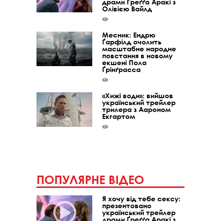
драми Ґреґґа Аракі з
Олівією Вайлд
Месник: Ендрю
Ґарфілд очолить
масштабне народне
повстання в новому
екшені Пола
Ґрінґрасса
«Хижі води»: вийшов
український трейлер
трилера з Аароном
Екгартом
ПОПУЛЯРНЕ ВІДЕО
Я хочу від тебе сексу:
презентовано
український трейлер
драми Ґреґґа Аракі з