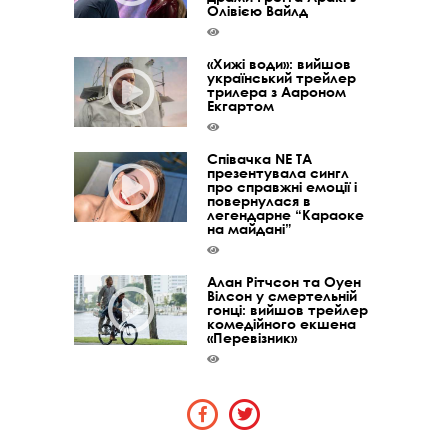
Олівією Вайлд
«Хижі води»: вийшов
український трейлер
трилера з Аароном
Екгартом
Співачка NE TA
презентувала сингл
про справжні емоції і
повернулася в
легендарне “Караоке
на майдані”
Алан Рітчсон та Оуен
Вілсон у смертельній
гонці: вийшов трейлер
комедійного екшена
«Перевізник»