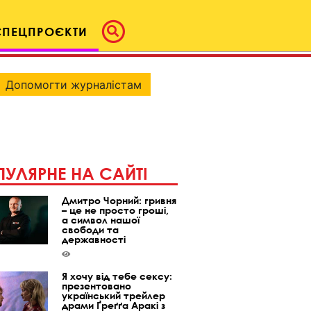
СПЕЦПРОЄКТИ
Допомогти журналістам
УЛЯРНЕ НА САЙТІ
Дмитро Чорний: гривня
– це не просто гроші,
а символ нашої
свободи та
державності
Я хочу від тебе сексу:
презентовано
український трейлер
драми Ґреґґа Аракі з