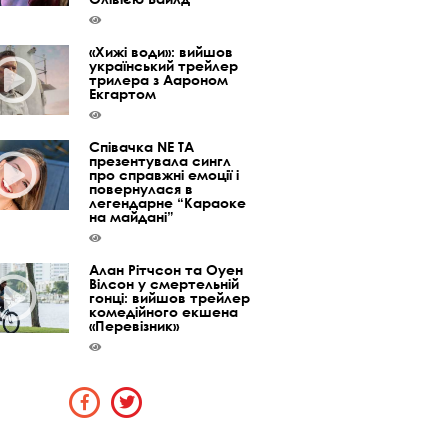
«Хижі води»: вийшов
український трейлер
трилера з Аароном
Екгартом
Співачка NE TA
презентувала сингл
про справжні емоції і
повернулася в
легендарне “Караоке
на майдані”
Алан Рітчсон та Оуен
Вілсон у смертельній
гонці: вийшов трейлер
комедійного екшена
«Перевізник»