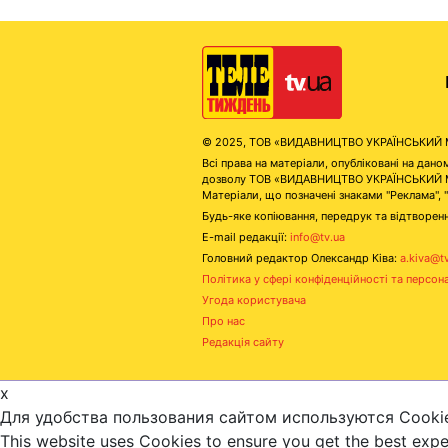
© 2025, ТОВ «ВИДАВНИЦТВО УКРАЇНСЬКИЙ МЕД
Всі права на матеріали, опубліковані на д
дозволу ТОВ «ВИДАВНИЦТВО УКРАЇНСЬКИЙ МЕДІ
Матеріали, що позначені знаками "Реклама", 
Будь-яке копіювання, передрук та відтворенн
E-mail редакції:
info@tv.ua
Головний редактор Олександр Ківа:
a.kiva@t
Політика у сфері конфіденційності та персон
Угода користувача
Про нас
Редакція сайту
x
Для удобства пользования сайтом используются Cooki
This website uses Cookies to ensure you get the best exp