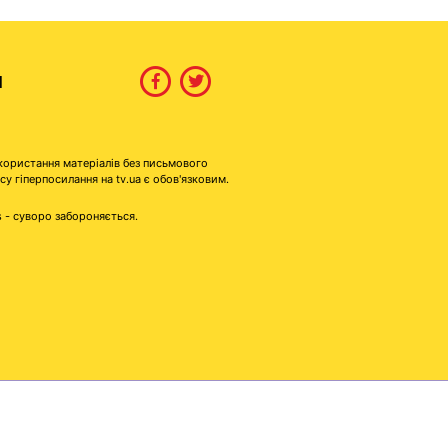
И
користання матеріалів без письмового
гіперпосилання на tv.ua є обов'язковим.
s - суворо забороняється.