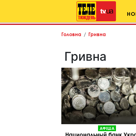
НО
Головна
Гривна
Гривна
АФІША
Национальный банк Укр