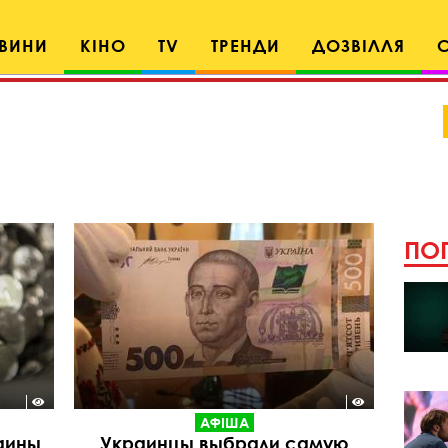
ВИНИ
КІНО
TV
ТРЕНДИ
ДОЗВІЛЛЯ
ПОП
АФІША
аины
Украинцы выбрали самую