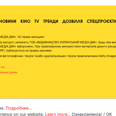
НОВИНИ
КІНО
TV
ТРЕНДИ
ДОЗВІЛЛЯ
СПЕЦПРОЄКТ
ІА ДІМ». Усі права захищені.
аному ресурсі, належать ТОВ «ВИДАВНИЦТВО УКРАЇНСЬКИЙ МЕДІА ДІМ». Будь-яке ви
А ДІМ» заборонено. При правомірному використанні матеріалів даного ресурсу 
"PR", публікуються на правах реклами.
я фотографічних творів та/або аудіовізуальних творів правовласника Getty Image
v.ua
альних даних
es.
Подробнее...
erience on our website.
Learn more...
Ознакомлен(а) / OK