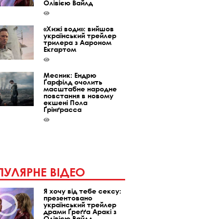
Олівією Вайлд
«Хижі води»: вийшов
український трейлер
трилера з Аароном
Екгартом
Месник: Ендрю
Ґарфілд очолить
масштабне народне
повстання в новому
екшені Пола
Ґрінґрасса
УЛЯРНЕ ВІДЕО
Я хочу від тебе сексу:
презентовано
український трейлер
драми Ґреґґа Аракі з
Олівією Вайлд