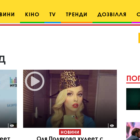
ВИНИ
КІНО
TV
ТРЕНДИ
ДОЗВІЛЛЯ
д
ПОП
НОВИНИ
еет
Оля Полякова худеет с