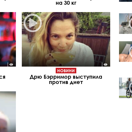
на 30 кг
НОВИНИ
ся
Дрю Бэрримор выступила
против диет