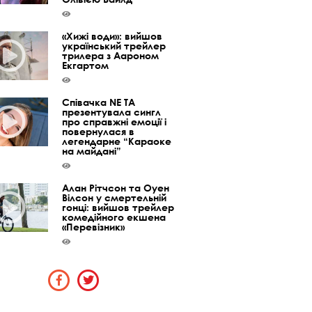
«Хижі води»: вийшов
український трейлер
трилера з Аароном
Екгартом
Співачка NE TA
презентувала сингл
про справжні емоції і
повернулася в
легендарне “Караоке
на майдані”
Алан Рітчсон та Оуен
Вілсон у смертельній
гонці: вийшов трейлер
комедійного екшена
«Перевізник»