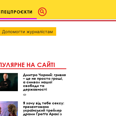
СПЕЦПРОЄКТИ
Допомогти журналістам
УЛЯРНЕ НА САЙТІ
Дмитро Чорний: гривня
– це не просто гроші,
а символ нашої
свободи та
державності
Я хочу від тебе сексу:
презентовано
український трейлер
драми Ґреґґа Аракі з