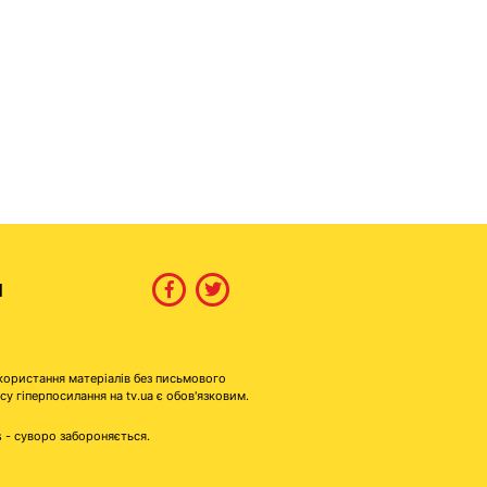
И
користання матеріалів без письмового
гіперпосилання на tv.ua є обов'язковим.
s - суворо забороняється.