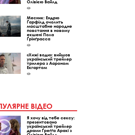
Олівією Вайлд
Месник: Ендрю
Ґарфілд очолить
масштабне народне
повстання в новому
екшені Пола
Ґрінґрасса
«Хижі води»: вийшов
український трейлер
трилера з Аароном
Екгартом
УЛЯРНЕ ВІДЕО
Я хочу від тебе сексу:
презентовано
український трейлер
драми Ґреґґа Аракі з
Олівією Вайлд