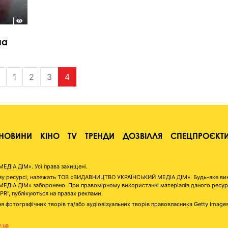
на
1
2
3
4
НОВИНИ
КІНО
TV
ТРЕНДИ
ДОЗВІЛЛЯ
СПЕЦПРОЄКТ
ІА ДІМ». Усі права захищені.
аному ресурсі, належать ТОВ «ВИДАВНИЦТВО УКРАЇНСЬКИЙ МЕДІА ДІМ». Будь-яке ви
А ДІМ» заборонено. При правомірному використанні матеріалів даного ресурсу 
"PR", публікуються на правах реклами.
я фотографічних творів та/або аудіовізуальних творів правовласника Getty Image
v.ua