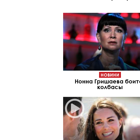
НОВИНИ
Нонна Гришаева боит
колбасы