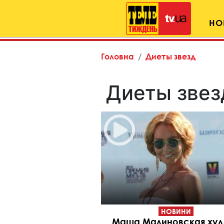
НО
Головна
Диеты звезд
Диеты звез
НОВИНИ
Маша Малиновская худ