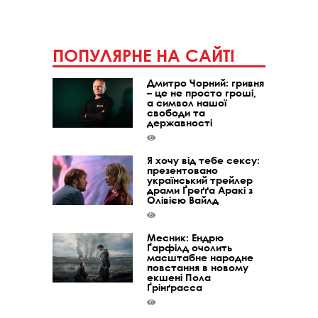
ПОПУЛЯРНЕ НА САЙТІ
Дмитро Чорний: гривня
– це не просто гроші,
а символ нашої
свободи та
державності
Я хочу від тебе сексу:
презентовано
український трейлер
драми Ґреґґа Аракі з
Олівією Вайлд
Месник: Ендрю
Ґарфілд очолить
масштабне народне
повстання в новому
екшені Пола
Ґрінґрасса