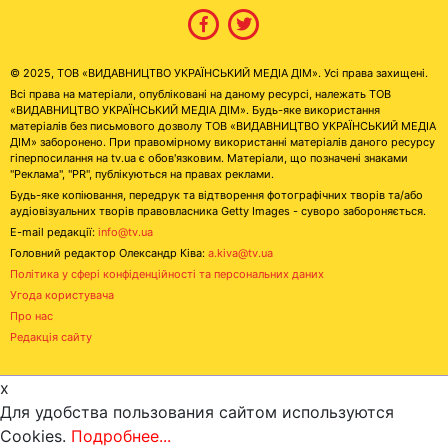
© 2025, ТОВ «ВИДАВНИЦТВО УКРАЇНСЬКИЙ МЕДІА ДІМ». Усі права захищені.
Всі права на матеріали, опубліковані на даному ресурсі, належать ТОВ
«ВИДАВНИЦТВО УКРАЇНСЬКИЙ МЕДІА ДІМ». Будь-яке використання
матеріалів без письмового дозволу ТОВ «ВИДАВНИЦТВО УКРАЇНСЬКИЙ МЕДІА
ДІМ» заборонено. При правомірному використанні матеріалів даного ресурсу
гіперпосилання на tv.ua є обов'язковим. Матеріали, що позначені знаками
"Реклама", "PR", публікуються на правах реклами.
Будь-яке копіювання, передрук та відтворення фотографічних творів та/або
аудіовізуальних творів правовласника Getty Images - суворо забороняється.
E-mail редакції:
info@tv.ua
Головний редактор Олександр Ківа:
a.kiva@tv.ua
Політика у сфері конфіденційності та персональних даних
Угода користувача
Про нас
Редакція сайту
x
Для удобства пользования сайтом используются
Cookies.
Подробнее...