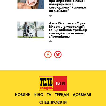
про справжні емоції і
повернулася в
легендарне “Караоке
на майдані”
Алан Рітчсон та Оуен
Вілсон у смертельній
гонці: вийшов трейлер
комедійного екшена
«Перевізник»
НОВИНИ
КІНО
TV
ТРЕНДИ
ДОЗВІЛЛЯ
СПЕЦПРОЄКТИ