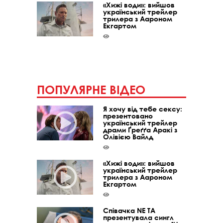
«Хижі води»: вийшов
український трейлер
трилера з Аароном
Екгартом
ПОПУЛЯРНЕ ВІДЕО
Я хочу від тебе сексу:
презентовано
український трейлер
драми Ґреґґа Аракі з
Олівією Вайлд
«Хижі води»: вийшов
український трейлер
трилера з Аароном
Екгартом
Співачка NE TA
презентувала сингл