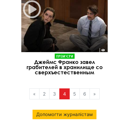
ПРЕМ'ЄРИ
Джеймс Франко завел
грабителей в хранилище со
сверхъестественным
«
2
3
4
5
6
»
Допомогти журналістам