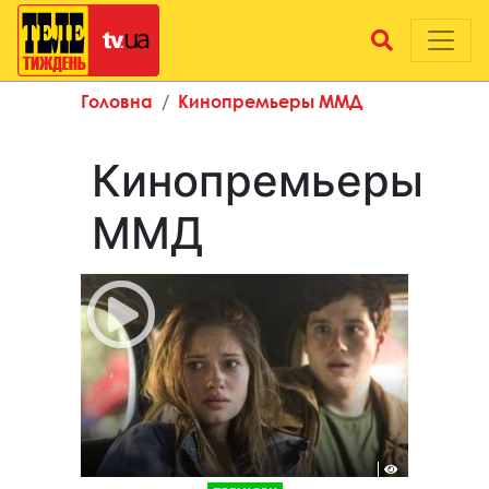
Головна
Кинопремьеры ММД
Кинопремьеры
ММД