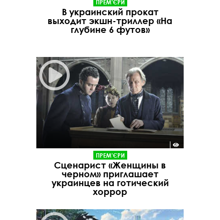
ПРЕМ'ЄРИ
В украинский прокат
выходит экшн-триллер «На
глубине 6 футов»
ПРЕМ'ЄРИ
Сценарист «Женщины в
черном» приглашает
украинцев на готический
хоррор