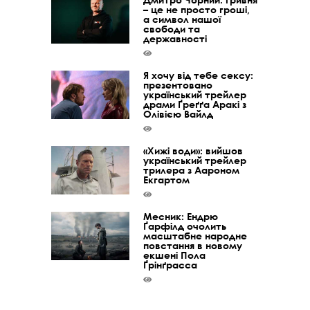
– це не просто гроші,
а символ нашої
свободи та
державності
Я хочу від тебе сексу:
презентовано
український трейлер
драми Ґреґґа Аракі з
Олівією Вайлд
«Хижі води»: вийшов
український трейлер
трилера з Аароном
Екгартом
Месник: Ендрю
Ґарфілд очолить
масштабне народне
повстання в новому
екшені Пола
Ґрінґрасса