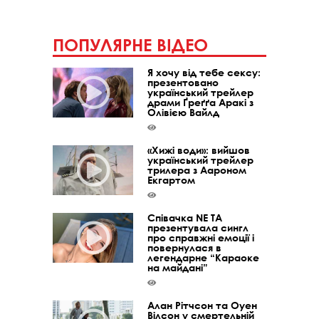
ПОПУЛЯРНЕ ВІДЕО
Я хочу від тебе сексу:
презентовано
український трейлер
драми Ґреґґа Аракі з
Олівією Вайлд
«Хижі води»: вийшов
український трейлер
трилера з Аароном
Екгартом
Співачка NE TA
презентувала сингл
про справжні емоції і
повернулася в
легендарне “Караоке
на майдані”
Алан Рітчсон та Оуен
Вілсон у смертельній