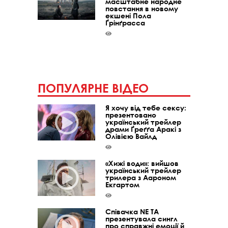
масштабне народне
повстання в новому
екшені Пола
Ґрінґрасса
ПОПУЛЯРНЕ ВІДЕО
Я хочу від тебе сексу:
презентовано
український трейлер
драми Ґреґґа Аракі з
Олівією Вайлд
«Хижі води»: вийшов
український трейлер
трилера з Аароном
Екгартом
Співачка NE TA
презентувала сингл
про справжні емоції й