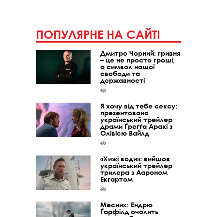
ПОПУЛЯРНЕ НА САЙТІ
Дмитро Чорний: гривня
– це не просто гроші,
а символ нашої
свободи та
державності
Я хочу від тебе сексу:
презентовано
український трейлер
драми Ґреґґа Аракі з
Олівією Вайлд
«Хижі води»: вийшов
український трейлер
трилера з Аароном
Екгартом
Месник: Ендрю
Ґарфілд очолить