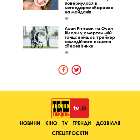
повернулася в
легендарне «Караоке
на майдані»
Алан Рітчсон та Оуен
Вілсон у смертельній
гонці: вийшов трейлер
комедійного екшена
«Перевізник»
НОВИНИ
КІНО
TV
ТРЕНДИ
ДОЗВІЛЛЯ
СПЕЦПРОЄКТИ