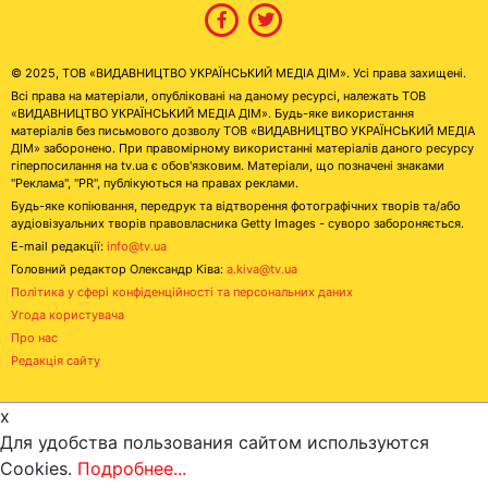
© 2025, ТОВ «ВИДАВНИЦТВО УКРАЇНСЬКИЙ МЕДІА ДІМ». Усі права захищені.
Всі права на матеріали, опубліковані на даному ресурсі, належать ТОВ
«ВИДАВНИЦТВО УКРАЇНСЬКИЙ МЕДІА ДІМ». Будь-яке використання
матеріалів без письмового дозволу ТОВ «ВИДАВНИЦТВО УКРАЇНСЬКИЙ МЕДІА
ДІМ» заборонено. При правомірному використанні матеріалів даного ресурсу
гіперпосилання на tv.ua є обов'язковим. Матеріали, що позначені знаками
"Реклама", "PR", публікуються на правах реклами.
Будь-яке копіювання, передрук та відтворення фотографічних творів та/або
аудіовізуальних творів правовласника Getty Images - суворо забороняється.
E-mail редакції:
info@tv.ua
Головний редактор Олександр Ківа:
a.kiva@tv.ua
Політика у сфері конфіденційності та персональних даних
Угода користувача
Про нас
Редакція сайту
x
Для удобства пользования сайтом используются
Cookies.
Подробнее...