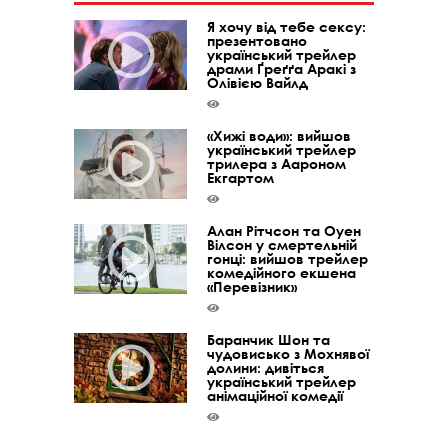
Я хочу від тебе сексу:
презентовано
український трейлер
драми Ґреґґа Аракі з
Олівією Вайлд
«Хижі води»: вийшов
український трейлер
трилера з Аароном
Екгартом
Алан Рітчсон та Оуен
Вілсон у смертельній
гонці: вийшов трейлер
комедійного екшена
«Перевізник»
Баранчик Шон та
чудовисько з Мохнявої
долини: дивіться
український трейлер
анімаційної комедії