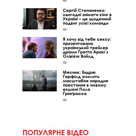
Сергій Степаненко:
сьогодні знімати кіно в
Україні – це щоденний
подвиг усієї команди
Я хочу від тебе сексу:
презентовано
український трейлер
драми Ґреґґа Аракі з
Олівією Вайлд
Месник: Ендрю
Ґарфілд очолить
масштабне народне
повстання в новому
екшені Пола
Ґрінґрасса
ПОПУЛЯРНЕ ВІДЕО