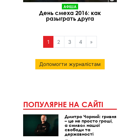
АФІША
День смеха 2016: как
разыграть друга
1
2
3
4
»
Допомогти журналістам
ПОПУЛЯРНЕ НА САЙТІ
Дмитро Чорний: гривня
– це не просто гроші,
а символ нашої
свободи та
державності