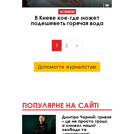
НОВИНИ
В Киеве кое-где может
подешеветь горячая вода
1
2
»
Допомогти журналістам
ПОПУЛЯРНЕ НА САЙТІ
Дмитро Чорний: гривня
– це не просто гроші,
а символ нашої
свободи та
державності