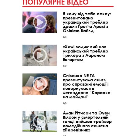
ПОПУЛЯРНЕ ВІДЕО
Я хочу від тебе сексу:
презентовано
український трейлер
драми Ґреґґа Аракі з
Олівією Вайлд
«Хижі води»: вийшов
український трейлер
трилера з Аароном
Екгартом
Співачка NE TA
презентувала сингл
про справжні емоції і
повернулася в
легендарне “Караоке
на майдані”
Алан Рітчсон та Оуен
Вілсон у смертельній
гонці: вийшов трейлер
комедійного екшена
«Перевізник»