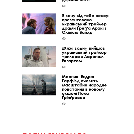
Я хочу від тебе сексу:
презентовано
український трейлер
драми Ґреґґа Аракі з
Олівією Вайлд
«Хижі води»: вийшов
український трейлер
трилера з Аароном
Екгартом
Месник: Ендрю
Ґарфілд очолить
масштабне народне
повстання в новому
екшені Пола
Ґрінґрасса