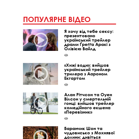
ПОПУЛЯРНЕ ВІДЕО
Я хочу від тебе сексу:
презентовано
український трейлер
драми Ґреґґа Аракі з
Олівією Вайлд
«Хижі води»: вийшов
український трейлер
трилера з Аароном
Екгартом
Алан Рітчсон та Оуен
Вілсон у смертельній
гонці: вийшов трейлер
комедійного екшена
«Перевізник»
Баранчик Шон та
чудовисько з Мохнявої
долини: дивіться