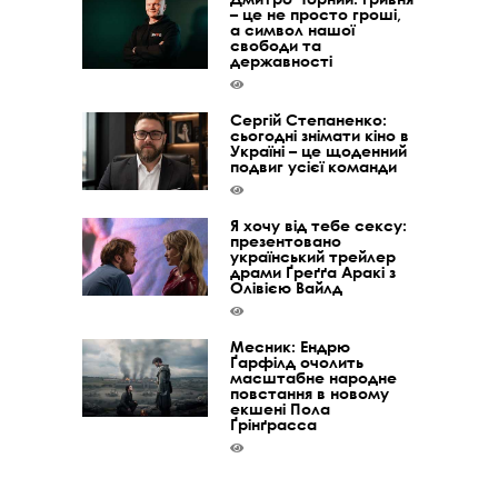
– це не просто гроші,
а символ нашої
свободи та
державності
Сергій Степаненко:
сьогодні знімати кіно в
Україні – це щоденний
подвиг усієї команди
Я хочу від тебе сексу:
презентовано
український трейлер
драми Ґреґґа Аракі з
Олівією Вайлд
Месник: Ендрю
Ґарфілд очолить
масштабне народне
повстання в новому
екшені Пола
Ґрінґрасса