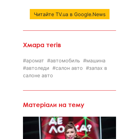
Читайте TV.ua в Google.News
Хмара тегів
аромат
автомобиль
машина
автоледи
салон авто
запах в
салоне авто
Матеріали на тему