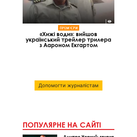
ПРЕМ'ЄРИ
«Хижі води»: вийшов
український трейлер трилера
з Аароном Екгартом
Допомогти журналістам
ПОПУЛЯРНЕ НА САЙТІ
Дмитро Чорний: гривня