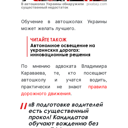
В автошколах Украины обнаружили
pixabay.com
существенный недостаток
Обучение в автошколах Украины
может желать лучшего.
ЧИТАЙТЕ ТАКОЖ
Автономное освещение на
украинских дорогах:
инновационные решения
По мнению адвоката Владимира
Караваева, те, кто посещают
автошколу и учатся водить,
практически не знают
правила
дорожного движения
.
«В подготовке водителей
есть существенный
прокол! Кандидатов
обучают вождению без