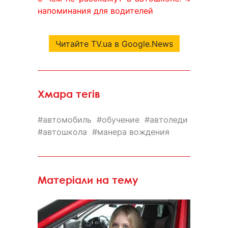
напоминания для водителей
Читайте TV.ua в Google.News
Хмара тегів
автомобиль
обучение
автоледи
автошкола
манера вождения
Матеріали на тему