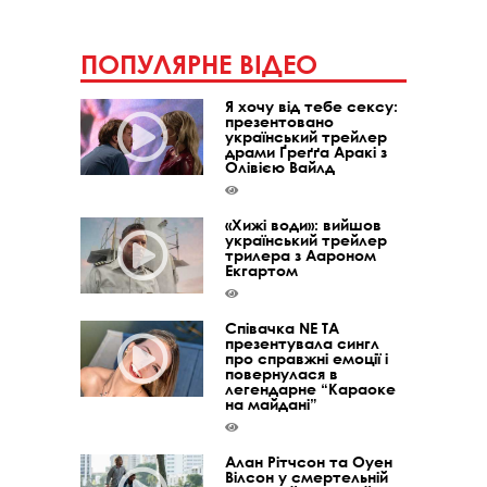
ПОПУЛЯРНЕ ВІДЕО
Я хочу від тебе сексу:
презентовано
український трейлер
драми Ґреґґа Аракі з
Олівією Вайлд
«Хижі води»: вийшов
український трейлер
трилера з Аароном
Екгартом
Співачка NE TA
презентувала сингл
про справжні емоції і
повернулася в
легендарне “Караоке
на майдані”
Алан Рітчсон та Оуен
Вілсон у смертельній