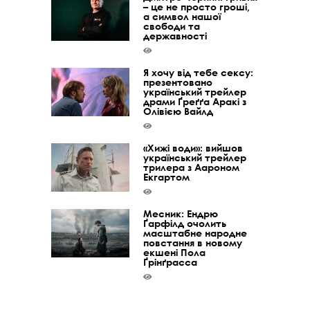
– це не просто гроші,
а символ нашої
свободи та
державності
Я хочу від тебе сексу:
презентовано
український трейлер
драми Ґреґґа Аракі з
Олівією Вайлд
«Хижі води»: вийшов
український трейлер
трилера з Аароном
Екгартом
Месник: Ендрю
Ґарфілд очолить
масштабне народне
повстання в новому
екшені Пола
Ґрінґрасса