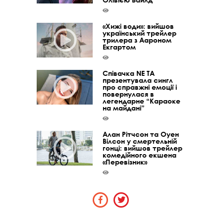
«Хижі води»: вийшов
український трейлер
трилера з Аароном
Екгартом
Співачка NE TA
презентувала сингл
про справжні емоції і
повернулася в
легендарне “Караоке
на майдані”
Алан Рітчсон та Оуен
Вілсон у смертельній
гонці: вийшов трейлер
комедійного екшена
«Перевізник»