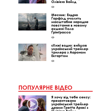
Олівією Вайлд
Месник: Ендрю
Ґарфілд очолить
масштабне народне
повстання в новому
екшені Пола
Ґрінґрасса
«Хижі води»: вийшов
український трейлер
трилера з Аароном
Екгартом
ПОПУЛЯРНЕ ВІДЕО
Я хочу від тебе сексу:
презентовано
український трейлер
драми Ґреґґа Аракі з
Олівією Вайлд