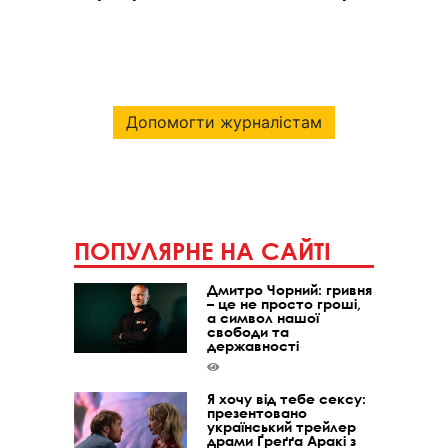
Допомогти журналістам
ПОПУЛЯРНЕ НА САЙТІ
Дмитро Чорний: гривня
– це не просто гроші,
а символ нашої
свободи та
державності
Я хочу від тебе сексу:
презентовано
український трейлер
драми Ґреґґа Аракі з