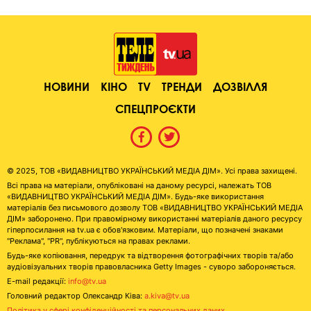
НОВИНИ
КІНО
TV
ТРЕНДИ
ДОЗВІЛЛЯ
СПЕЦПРОЄКТИ
© 2025, ТОВ «ВИДАВНИЦТВО УКРАЇНСЬКИЙ МЕДІА ДІМ». Усі права захищені.
Всі права на матеріали, опубліковані на даному ресурсі, належать ТОВ
«ВИДАВНИЦТВО УКРАЇНСЬКИЙ МЕДІА ДІМ». Будь-яке використання
матеріалів без письмового дозволу ТОВ «ВИДАВНИЦТВО УКРАЇНСЬКИЙ МЕДІА
ДІМ» заборонено. При правомірному використанні матеріалів даного ресурсу
гіперпосилання на tv.ua є обов'язковим. Матеріали, що позначені знаками
"Реклама", "PR", публікуються на правах реклами.
Будь-яке копіювання, передрук та відтворення фотографічних творів та/або
аудіовізуальних творів правовласника Getty Images - суворо забороняється.
E-mail редакції:
info@tv.ua
Головний редактор Олександр Ківа:
a.kiva@tv.ua
Політика у сфері конфіденційності та персональних даних