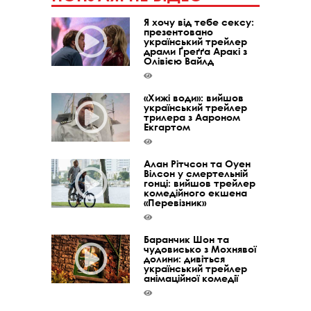
Я хочу від тебе сексу:
презентовано
український трейлер
драми Ґреґґа Аракі з
Олівією Вайлд
«Хижі води»: вийшов
український трейлер
трилера з Аароном
Екгартом
Алан Рітчсон та Оуен
Вілсон у смертельній
гонці: вийшов трейлер
комедійного екшена
«Перевізник»
Баранчик Шон та
чудовисько з Мохнявої
долини: дивіться
український трейлер
анімаційної комедії