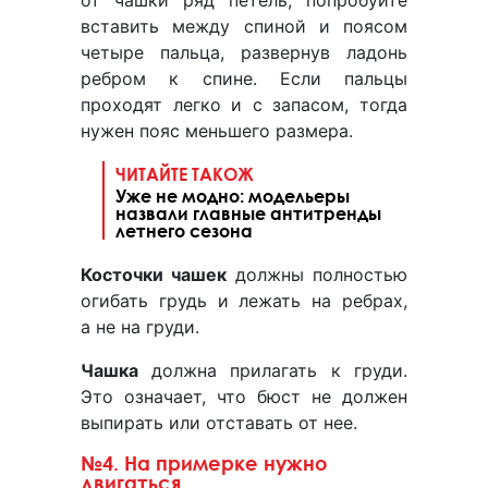
от чашки ряд петель, попробуйте
вставить между спиной и поясом
четыре пальца, развернув ладонь
ребром к спине. Если пальцы
проходят легко и с запасом, тогда
нужен пояс меньшего размера.
ЧИТАЙТЕ ТАКОЖ
Уже не модно: модельеры
назвали главные антитренды
летнего сезона
Косточки чашек
должны полностью
огибать грудь и лежать на ребрах,
а не на груди.
Чашка
должна прилагать к груди.
Это означает, что бюст не должен
выпирать или отставать от нее.
№4. На примерке нужно
двигаться