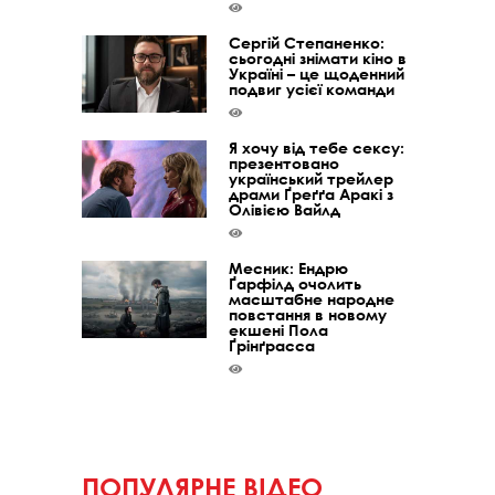
Сергій Степаненко:
сьогодні знімати кіно в
Україні – це щоденний
подвиг усієї команди
Я хочу від тебе сексу:
презентовано
український трейлер
драми Ґреґґа Аракі з
Олівією Вайлд
Месник: Ендрю
Ґарфілд очолить
масштабне народне
повстання в новому
екшені Пола
Ґрінґрасса
ПОПУЛЯРНЕ ВІДЕО