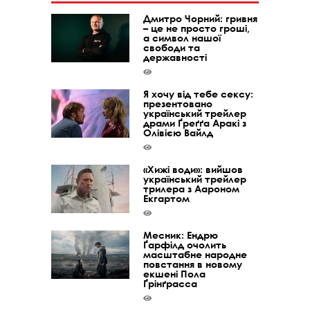
Дмитро Чорний: гривня
– це не просто гроші,
а символ нашої
свободи та
державності
Я хочу від тебе сексу:
презентовано
український трейлер
драми Ґреґґа Аракі з
Олівією Вайлд
«Хижі води»: вийшов
український трейлер
трилера з Аароном
Екгартом
Месник: Ендрю
Ґарфілд очолить
масштабне народне
повстання в новому
екшені Пола
Ґрінґрасса