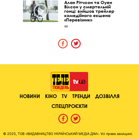
Алан Рітчсон та Оуен
Вілсон у смертельній
гонці: вийшов трейлер
комедійного екшена
«Перевізник»
НОВИНИ
КІНО
TV
ТРЕНДИ
ДОЗВІЛЛЯ
СПЕЦПРОЄКТИ
© 2025, ТОВ «ВИДАВНИЦТВО УКРАЇНСЬКИЙ МЕДІА ДІМ». Усі права захищені.