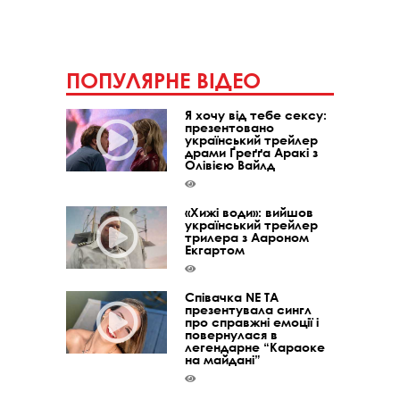
ПОПУЛЯРНЕ ВІДЕО
Я хочу від тебе сексу:
презентовано
український трейлер
драми Ґреґґа Аракі з
Олівією Вайлд
«Хижі води»: вийшов
український трейлер
трилера з Аароном
Екгартом
Співачка NE TA
презентувала сингл
про справжні емоції і
повернулася в
легендарне “Караоке
на майдані”