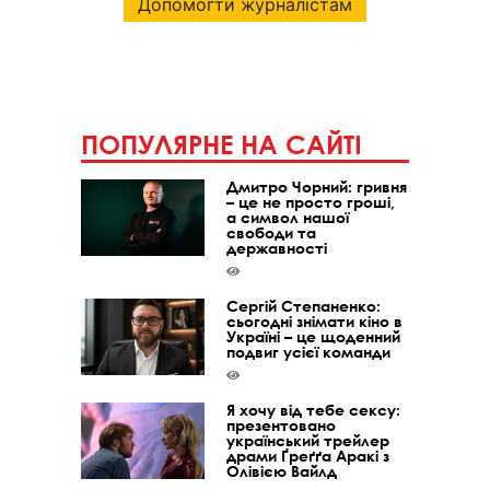
Допомогти журналістам
ПОПУЛЯРНЕ НА САЙТІ
Дмитро Чорний: гривня
– це не просто гроші,
а символ нашої
свободи та
державності
Сергій Степаненко:
сьогодні знімати кіно в
Україні – це щоденний
подвиг усієї команди
Я хочу від тебе сексу:
презентовано
український трейлер
драми Ґреґґа Аракі з
Олівією Вайлд