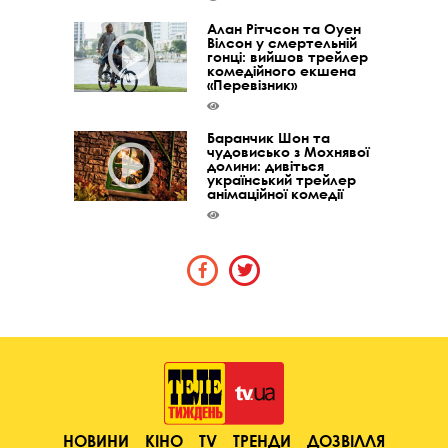
Алан Рітчсон та Оуен
Вілсон у смертельній
гонці: вийшов трейлер
комедійного екшена
«Перевізник»
Баранчик Шон та
чудовисько з Мохнявої
долини: дивіться
український трейлер
анімаційної комедії
НОВИНИ
КІНО
TV
ТРЕНДИ
ДОЗВІЛЛЯ