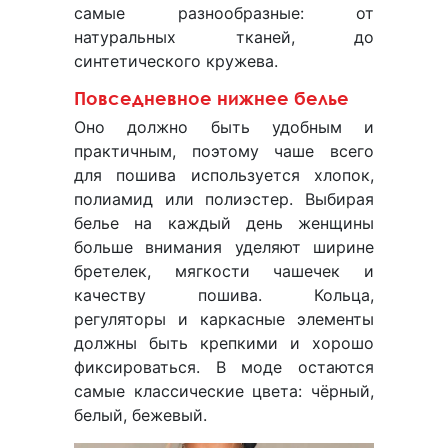
самые разнообразные: от
натуральных тканей, до
синтетического кружева.
Повседневное нижнее белье
Оно должно быть удобным и
практичным, поэтому чаше всего
для пошива используется хлопок,
полиамид или полиэстер. Выбирая
белье на каждый день женщины
больше внимания уделяют ширине
бретелек, мягкости чашечек и
качеству пошива. Кольца,
регуляторы и каркасные элементы
должны быть крепкими и хорошо
фиксироваться. В моде остаются
самые классические цвета: чёрный,
белый, бежевый.