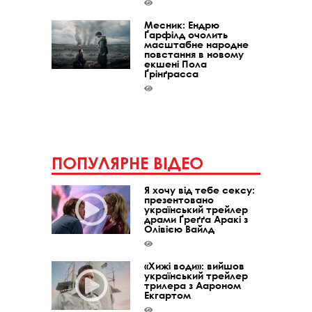
Месник: Ендрю
Ґарфілд очолить
масштабне народне
повстання в новому
екшені Пола
Ґрінґрасса
ПОПУЛЯРНЕ ВІДЕО
Я хочу від тебе сексу:
презентовано
український трейлер
драми Ґреґґа Аракі з
Олівією Вайлд
«Хижі води»: вийшов
український трейлер
трилера з Аароном
Екгартом