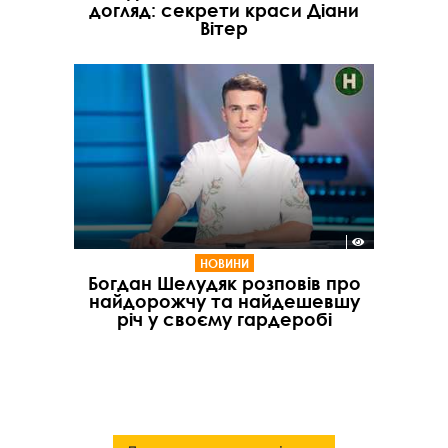
догляд: секрети краси Діани
Вітер
НОВИНИ
Богдан Шелудяк розповів про
найдорожчу та найдешевшу
річ у своєму гардеробі