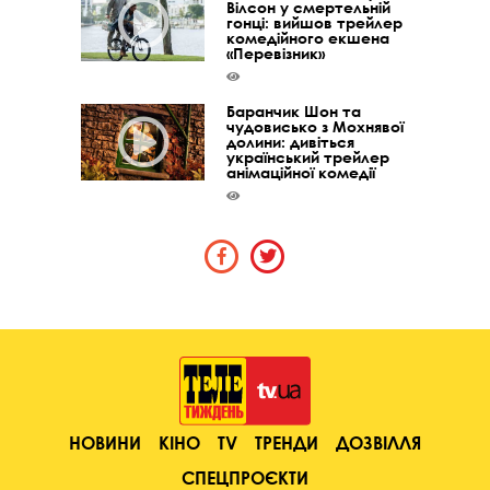
Вілсон у смертельній
гонці: вийшов трейлер
комедійного екшена
«Перевізник»
Баранчик Шон та
чудовисько з Мохнявої
долини: дивіться
український трейлер
анімаційної комедії
НОВИНИ
КІНО
TV
ТРЕНДИ
ДОЗВІЛЛЯ
СПЕЦПРОЄКТИ