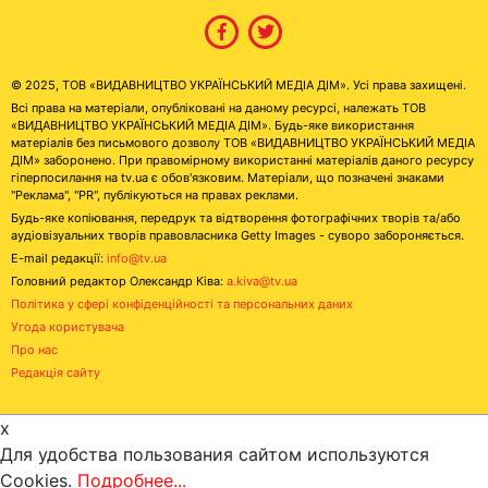
© 2025, ТОВ «ВИДАВНИЦТВО УКРАЇНСЬКИЙ МЕДІА ДІМ». Усі права захищені.
Всі права на матеріали, опубліковані на даному ресурсі, належать ТОВ
«ВИДАВНИЦТВО УКРАЇНСЬКИЙ МЕДІА ДІМ». Будь-яке використання
матеріалів без письмового дозволу ТОВ «ВИДАВНИЦТВО УКРАЇНСЬКИЙ МЕДІА
ДІМ» заборонено. При правомірному використанні матеріалів даного ресурсу
гіперпосилання на tv.ua є обов'язковим. Матеріали, що позначені знаками
"Реклама", "PR", публікуються на правах реклами.
Будь-яке копіювання, передрук та відтворення фотографічних творів та/або
аудіовізуальних творів правовласника Getty Images - суворо забороняється.
E-mail редакції:
info@tv.ua
Головний редактор Олександр Ківа:
a.kiva@tv.ua
Політика у сфері конфіденційності та персональних даних
Угода користувача
Про нас
Редакція сайту
x
Для удобства пользования сайтом используются
Cookies.
Подробнее...