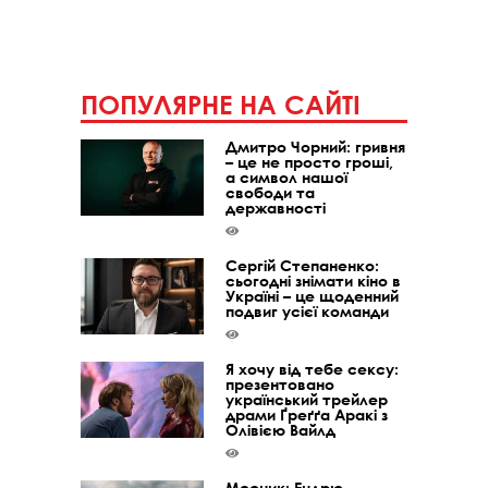
ПОПУЛЯРНЕ НА САЙТІ
Дмитро Чорний: гривня
– це не просто гроші,
а символ нашої
свободи та
державності
Сергій Степаненко:
сьогодні знімати кіно в
Україні – це щоденний
подвиг усієї команди
Я хочу від тебе сексу:
презентовано
український трейлер
драми Ґреґґа Аракі з
Олівією Вайлд
Месник: Ендрю