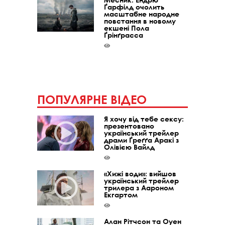
Ґарфілд очолить
масштабне народне
повстання в новому
екшені Пола
Ґрінґрасса
ПОПУЛЯРНЕ ВІДЕО
Я хочу від тебе сексу:
презентовано
український трейлер
драми Ґреґґа Аракі з
Олівією Вайлд
«Хижі води»: вийшов
український трейлер
трилера з Аароном
Екгартом
Алан Рітчсон та Оуен