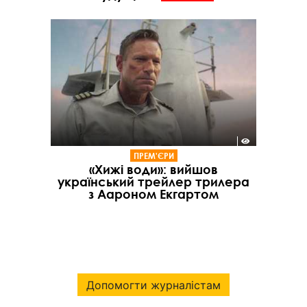
ПРЕМ'ЄРИ
«Хижі води»: вийшов
український трейлер трилера
з Аароном Екгартом
Допомогти журналістам