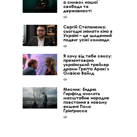
а символ нашої
свободи та
державності
Сергій Степаненко:
сьогодні знімати кіно в
Україні – це щоденний
подвиг усієї команди
Я хочу від тебе сексу:
презентовано
український трейлер
драми Ґреґґа Аракі з
Олівією Вайлд
Месник: Ендрю
Ґарфілд очолить
масштабне народне
повстання в новому
екшені Пола
Ґрінґрасса