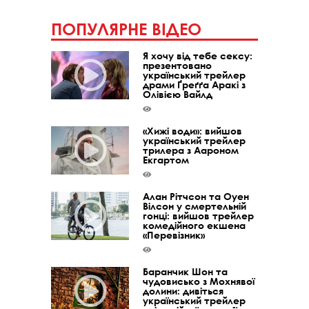
ПОПУЛЯРНЕ ВІДЕО
Я хочу від тебе сексу:
презентовано
український трейлер
драми Ґреґґа Аракі з
Олівією Вайлд
«Хижі води»: вийшов
український трейлер
трилера з Аароном
Екгартом
Алан Рітчсон та Оуен
Вілсон у смертельній
гонці: вийшов трейлер
комедійного екшена
«Перевізник»
Баранчик Шон та
чудовисько з Мохнявої
долини: дивіться
український трейлер